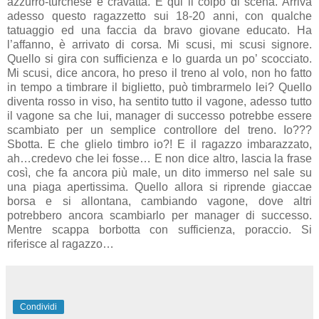
azzurro-turchese e cravatta. E qui il colpo di scena. Arriva
adesso questo ragazzetto sui 18-20 anni, con qualche
tatuaggio ed una faccia da bravo giovane educato. Ha
l’affanno, è arrivato di corsa. Mi scusi, mi scusi signore.
Quello si gira con sufficienza e lo guarda un po’ scocciato.
Mi scusi, dice ancora, ho preso il treno al volo, non ho fatto
in tempo a timbrare il biglietto, può timbrarmelo lei? Quello
diventa rosso in viso, ha sentito tutto il vagone, adesso tutto
il vagone sa che lui, manager di successo potrebbe essere
scambiato per un semplice controllore del treno. Io???
Sbotta. E che glielo timbro io?! E il ragazzo imbarazzato,
ah…credevo che lei fosse… E non dice altro, lascia la frase
così, che fa ancora più male, un dito immerso nel sale su
una piaga apertissima. Quello allora si riprende giaccae
borsa e si allontana, cambiando vagone, dove altri
potrebbero ancora scambiarlo per manager di successo.
Mentre scappa borbotta con sufficienza, poraccio. Si
riferisce al ragazzo…
Condividi