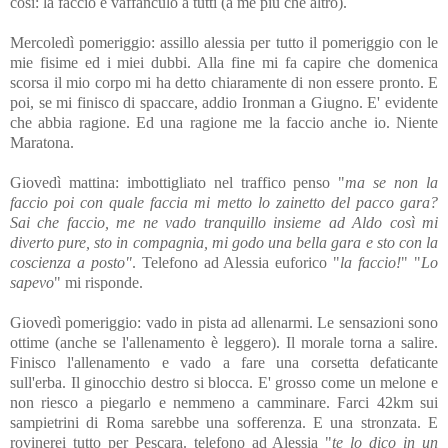
così: la faccio e vaffanculo a tutti (a me più che altro).
Mercoledì pomeriggio: assillo alessia per tutto il pomeriggio con le
mie fisime ed i miei dubbi. Alla fine mi fa capire che domenica
scorsa il mio corpo mi ha detto chiaramente di non essere pronto. E
poi, se mi finisco di spaccare, addio Ironman a Giugno. E' evidente
che abbia ragione. Ed una ragione me la faccio anche io. Niente
Maratona.
Giovedì mattina: imbottigliato nel traffico penso "
ma se non la
faccio poi con quale faccia mi metto lo zainetto del pacco gara?
Sai che faccio, me ne vado tranquillo insieme ad Aldo così mi
diverto pure, sto in compagnia, mi godo una bella gara e sto con la
coscienza a posto"
. Telefono ad Alessia euforico "
la faccio!
" "
Lo
sapevo
" mi risponde.
Giovedì pomeriggio: vado in pista ad allenarmi. Le sensazioni sono
ottime (anche se l'allenamento è leggero). Il morale torna a salire.
Finisco l'allenamento e vado a fare una corsetta defaticante
sull'erba. Il ginocchio destro si blocca. E' grosso come un melone e
non riesco a piegarlo e nemmeno a camminare. Farci 42km sui
sampietrini di Roma sarebbe una sofferenza. E una stronzata. E
rovinerei tutto per Pescara. telefono ad Alessia "
te lo dico in un