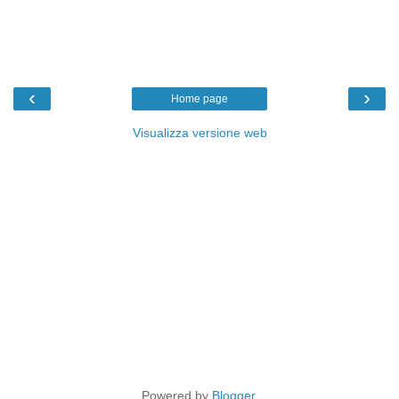
‹
›
Home page
Visualizza versione web
Powered by
Blogger
.