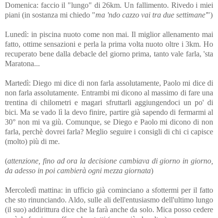
Domenica: faccio il "lungo" di 26km. Un fallimento. Rivedo i miei
piani (in sostanza mi chiedo "
ma 'ndo cazzo vai tra due settimane'
")
Lunedì: in piscina nuoto come non mai. Il miglior allenamento mai
fatto, ottime sensazioni e perla la prima volta nuoto oltre i 3km. Ho
recuperato bene dalla debacle del giorno prima, tanto vale farla, 'sta
Maratona...
Martedì: Diego mi dice di non farla assolutamente, Paolo mi dice di
non farla assolutamente. Entrambi mi dicono al massimo di fare una
trentina di chilometri e magari sfruttarli aggiungendoci un po' di
bici. Ma se vado lì la devo finire, partire già sapendo di fermarmi al
30° non mi va giù. Comunque, s
e Diego e Paolo mi dicono di non
farla, perchè dovrei farla? Meglio seguire i consigli di chi ci capisce
(molto) più di me.
(
attenzione, fino ad ora la decisione cambiava di giorno in giorno,
da adesso in poi cambierà ogni mezza giornata
)
Mercoledì mattina: in ufficio già cominciano a sfottermi per il fatto
che sto rinunciando. Aldo, sulle ali dell'entusiasmo dell'ultimo lungo
(il suo) addirittura dice che la farà anche da solo. Mica posso cedere