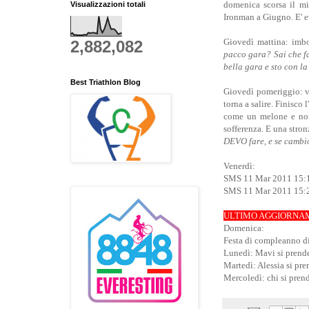
domenica scorsa il mi
Visualizzazioni totali
Ironman a Giugno. E' e
Giovedì mattina: imbot
2,882,082
pacco gara? Sai che fa
bella gara e sto con la
Best Triathlon Blog
Giovedì pomeriggio: va
torna a salire. Finisco 
come un melone e non
sofferenza. E una stron
DEVO fare, e se cambio
Venerdì:
SMS 11 Mar 2011 15:1
SMS 11 Mar 2011 15:24
ULTIMO AGGIORNA
Domenica:
Festa di compleanno di
Lunedì: Mavi si prende
Martedì: Alessia si pre
Mercoledì: chi si pren