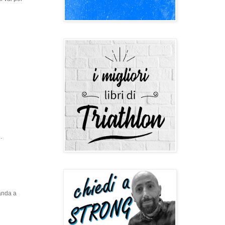
.
manda a