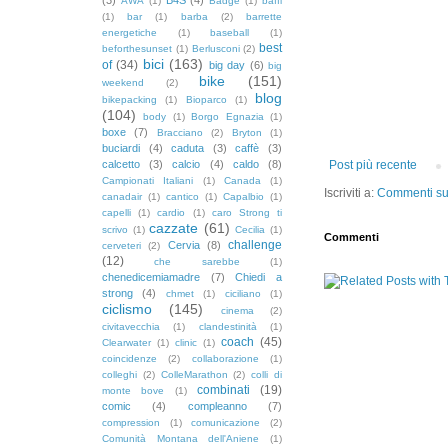
AWA
(1)
Badge
(1)
baffi
(1)
bar
(1)
barba
(2)
barrette
energetiche
(1)
baseball
(1)
best
beforthesunset
(1)
Berlusconi
(2)
bici
(163)
of
(34)
big day
(6)
big
bike
(151)
weekend
(2)
blog
bikepacking
(1)
Bioparco
(1)
(104)
body
(1)
Borgo Egnazia
(1)
boxe
(7)
Bracciano
(2)
Bryton
(1)
buciardi
(4)
caduta
(3)
caffè
(3)
calcetto
(3)
calcio
(4)
caldo
(8)
Post più recente
Campionati Italiani
(1)
Canada
(1)
Iscriviti a:
Commenti sul
canadair
(1)
cantico
(1)
Capalbio
(1)
capelli
(1)
cardio
(1)
caro Strong ti
cazzate
(61)
scrivo
(1)
Cecilia
(1)
Commenti
challenge
Cervia
(8)
cerveteri
(2)
(12)
che sarebbe
(1)
chenedicemiamadre
(7)
Chiedi a
strong
(4)
chmet
(1)
ciciliano
(1)
ciclismo
(145)
cinema
(2)
civitavecchia
(1)
clandestinità
(1)
coach
(45)
Clearwater
(1)
clinic
(1)
coincidenze
(2)
collaborazione
(1)
colleghi
(2)
ColleMarathon
(2)
colli di
combinati
(19)
monte bove
(1)
comic
(4)
compleanno
(7)
compression
(1)
comunicazione
(2)
Comunità Montana dell'Aniene
(1)