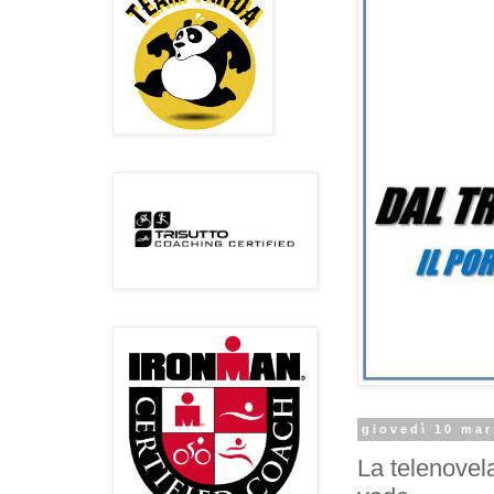
giovedì 10 mar
La telenovela