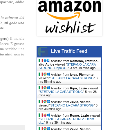
spaccare, addio
lo zainetto del
ia, mi godo una
de.
gero). Il morale
blocca. E' grosso
ma sarebbe una
Live Traffic Feed
lucidità, non la
A visitor from
Romeno, Trentino-
alto Adige
viewed "
STEFANO LA CARA
STRONG: Dopo la…
"
3 hrs 19 mins ago
A visitor from
Ivrea, Piemonte
viewed "
STEFANO LA CARA STRONG
"
3
hrs 58 mins ago
A visitor from
Ripa, Lazio
viewed
"
STEFANO LA CARA STRONG
"
5 hrs 28
mins ago
A visitor from
Zevio, Veneto
viewed "
STEFANO LA CARA STRONG
"
5
hrs 33 mins ago
A visitor from
Rome, Lazio
viewed
"
STEFANO LA CARA STRONG: Il team
di…
"
9 hrs 39 mins ago
A visitor from
Zevio, Veneto