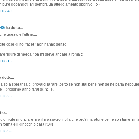
i pure dopandoti. Mi sembra un atteggiamento sportivo... ;-)
1 07:40
ONG
ha detto...
he questo è l'ultimo...
te cose di noi "atleti" non hanno senso...
re figure di merda non mi serve andare a roma :)
1 08:16
 detto...
na sola speranza di provarci la farei,certo se non stai bene non se ne parla neppure
e il prossimo anno farai scintille.
1 16:25
to...
iù difficile rinunciare, ma il massacro, no! a che pro? maratone ce ne son tante, ri
n forma e il ginocchio darà l'OK!
1 16:58