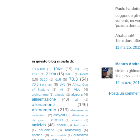
Paolo ha detto
Leggendo gli s
venerdì, mi v
'povera donna,
Ahahahah!
Tieni duro, Ste'
11 marzo, 201
in questo blog si parla di:
Mastro Andre
10Km
(19)
100x100
(3)
15km
(2)
stefano ghima
21Km
(16)
42km
2025
(1)
34km
(1)
fa a pezzi a co
70.3
(54)
(10)
6x6
(5)
5150
(1)
12 marzo, 201
70.3 ironman
(8)
8x8
(9)
Africa Cup
Aldo
(4)
of Nations
(2)
AI
(2)
Posta un commen
algebra
(4)
alelnamenti
(1)
alessio
(2)
alimentazione
(40)
all
(1)
allenamenti
(146)
allenamento
(213)
allenamento
alleycat
(3)
motivation
(2)
Almanacco
del giorno STRONG
(1)
amatori
(1)
amicizia
(48)
analisi
(3)
Antonacci
aquaniene
(8)
Armstrong
(6)
(1)
atletica
(8)
autostima
automobili
(1)
(3)
B4S
(4)