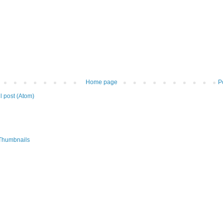
Home page
P
 post (Atom)