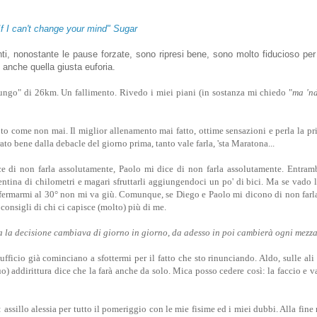
If I can't change your mind" Sugar
nti, nonostante le pause forzate, sono ripresi bene, sono molto fiducioso pe
anche quella giusta euforia.
ungo" di 26km. Un fallimento. Rivedo i miei piani (in sostanza mi chiedo "
ma 'nd
to come non mai. Il miglior allenamento mai fatto, ottime sensazioni e perla la p
ato bene dalla debacle del giorno prima, tanto vale farla, 'sta Maratona...
e di non farla assolutamente, Paolo mi dice di non farla assolutamente. Entram
ntina di chilometri e magari sfruttarli aggiungendoci un po' di bici. Ma se vado lì
 fermarmi al 30° non mi va giù. Comunque, s
e Diego e Paolo mi dicono di non farl
 consigli di chi ci capisce (molto) più di me.
ra la decisione cambiava di giorno in giorno, da adesso in poi cambierà ogni mezz
fficio già cominciano a sfottermi per il fatto che sto rinunciando. Aldo, sulle ali
uo) addirittura dice che la farà anche da solo. Mica posso cedere così: la faccio e v
ssillo alessia per tutto il pomeriggio con le mie fisime ed i miei dubbi. Alla fine 