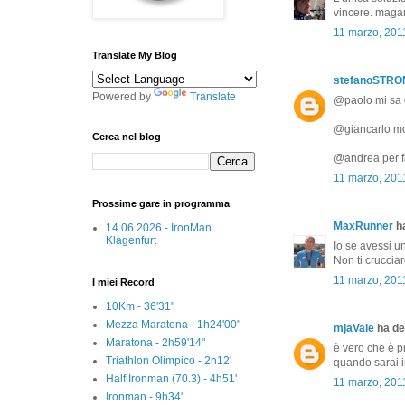
vincere. magar
11 marzo, 201
Translate My Blog
stefanoSTR
Powered by
Translate
@paolo mi sa c
@giancarlo mol
Cerca nel blog
@andrea per fa
11 marzo, 201
Prossime gare in programma
MaxRunner
ha
14.06.2026 - IronMan
Klagenfurt
Io se avessi u
Non ti crucciar
11 marzo, 201
I miei Record
10Km - 36'31"
Mezza Maratona - 1h24'00"
mjaVale
ha det
Maratona - 2h59'14"
è vero che è p
Triathlon Olimpico - 2h12'
quando sarai i
Half Ironman (70.3) - 4h51'
11 marzo, 201
Ironman - 9h34'