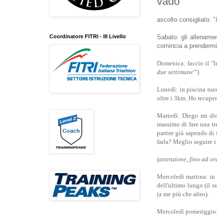
vado
ascolto consigliato:
"
Coordinatore FITRI - III Livello
Sabato: gli allename
comincia a prendermi 
Domenica: faccio il "l
due settimane'
")
Lunedì: in piscina nuo
oltre i 3km. Ho recuper
Martedì: Diego mi dic
massimo di fare una tre
partire già sapendo di
farla? Meglio seguire i
(
attenzione, fino ad o
Mercoledì mattina: in u
dell'ultimo lungo (il s
(a me più che altro).
Mercoledì pomeriggio: a