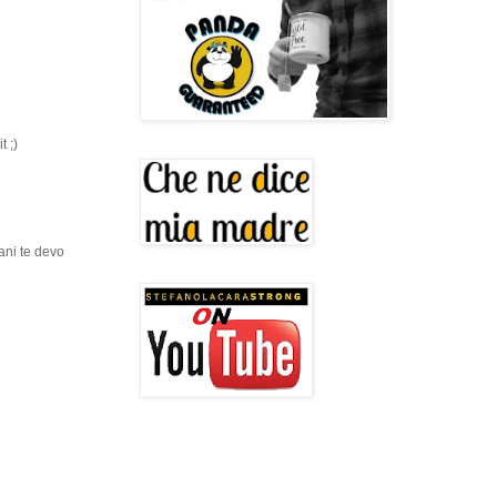
t ;)
ani te devo