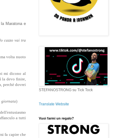
r la Maratona e
o cazzo vai tra
rima volta nuoto
bi mi dicono al
 la devo finire,
a, perchè dovrei
STEFANOSTRONG su Tick Tock
a giornata
)
Translate Website
 dell'entusiasmo
affanculo a tutti
Vuoi farmi un regalo?
mi fa capire che