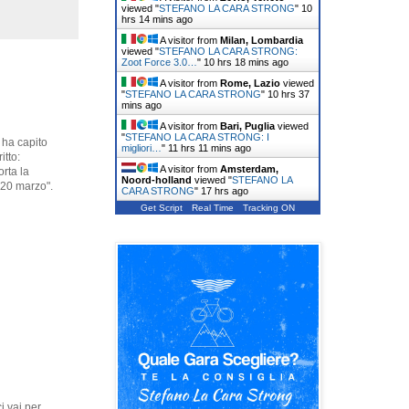
viewed "
STEFANO LA CARA STRONG
"
10
hrs 14 mins ago
A visitor from
Milan, Lombardia
viewed "
STEFANO LA CARA STRONG:
Zoot Force 3.0…
"
10 hrs 18 mins ago
A visitor from
Rome, Lazio
viewed
"
STEFANO LA CARA STRONG
"
10 hrs 37
mins ago
A visitor from
Bari, Puglia
viewed
"
STEFANO LA CARA STRONG: I
 ha capito
migliori…
"
11 hrs 11 mins ago
itto:
A visitor from
Amsterdam,
orta la
Noord-holland
viewed "
STEFANO LA
 20 marzo".
CARA STRONG
"
17 hrs ago
Get Script
Real Time
Tracking ON
i vai per