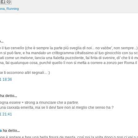
ona
,
Running
...
l tuo cervello (che è sempre la parte più sveglia di noi... no vabbe', non sempre...)
n si può fare, e ha mandato un crittogramma cifratissimo al tuo ginocchio con su scr
iati come un melone, lancia una fialetta puzzolente, fai finta di svenire, di' che ti è m
, fai qualunque cosa, purché quello lì non si metta a correre a zonzo per Roma il
e ti occorrono altri segnali... :)
1 18:36
ha detto...
sogna essere + strong a rinunciare che a partire.
una caxxata emerita, ma se li devi fare non al meglio che senso ha ?
1 21:41
a
ha detto...
ne è andare e fare una bella figura de merda, così poi la volta dopo o non ci vai o c