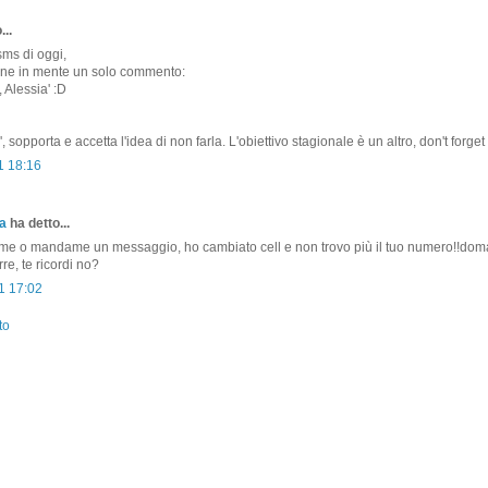
...
ms di oggi,
iene in mente un solo commento:
 Alessia' :D
, sopporta e accetta l'idea di non farla. L'obiettivo stagionale è un altro, don't forget i
1 18:16
a
ha detto...
me o mandame un messaggio, ho cambiato cell e non trovo più il tuo numero!!dom
rre, te ricordi no?
1 17:02
to