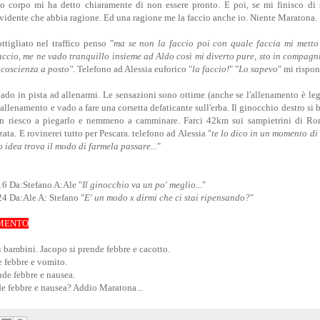
o corpo mi ha detto chiaramente di non essere pronto. E poi, se mi finisco di 
vidente che abbia ragione. Ed una ragione me la faccio anche io. Niente Maratona.
tigliato nel traffico penso "
ma se non la faccio poi con quale faccia mi metto 
ccio, me ne vado tranquillo insieme ad Aldo così mi diverto pure, sto in compagn
 coscienza a posto"
. Telefono ad Alessia euforico "
la faccio!
" "
Lo sapevo
" mi rispon
do in pista ad allenarmi. Le sensazioni sono ottime (anche se l'allenamento è leg
l'allenamento e vado a fare una corsetta defaticante sull'erba. Il ginocchio destro si 
 riesco a piegarlo e nemmeno a camminare. Farci 42km sui sampietrini di Ro
zata. E rovinerei tutto per Pescara. telefono ad Alessia "
te lo dico in un momento di 
 idea trova il modo di farmela passare...
"
6 Da:Stefano A:Ale "
Il ginocchio va un po' meglio...
"
 Da:Ale A: Stefano "
E' un modo x dirmi che ci stai ripensando?
"
MENTO
 bambini. Jacopo si prende febbre e cacotto.
 febbre e vomito.
nde febbre e nausea.
de febbre e nausea? Addio Maratona...