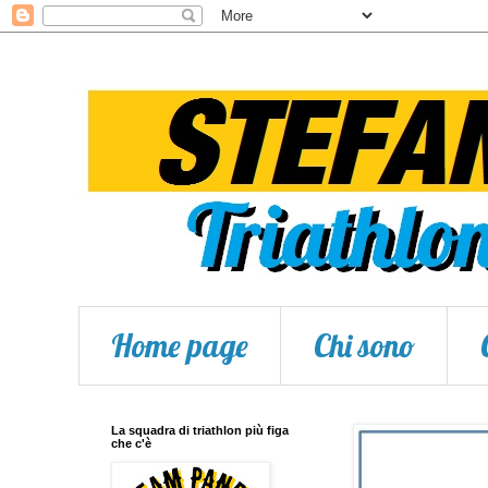
Home page
Chi sono
La squadra di triathlon più figa
che c'è