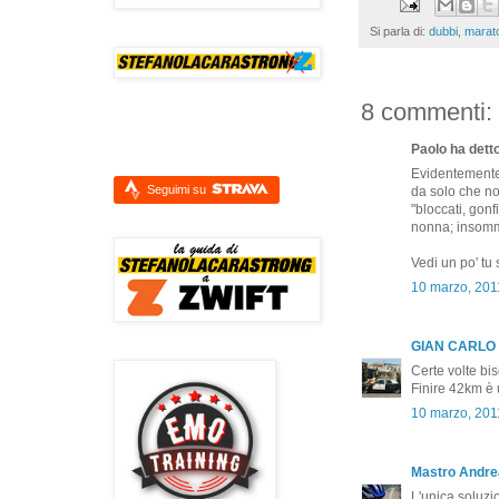
Si parla di:
dubbi
,
marat
8 commenti:
Paolo ha detto
Evidentemente i
Seguimi su
da solo che no
"bloccati, gonf
nonna; insomma
Vedi un po' tu s
10 marzo, 201
GIAN CARLO
Certe volte bi
Finire 42km è 
10 marzo, 201
Mastro Andre
L'unica soluzio