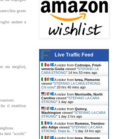
 parecchia gente
voglio andare a
Live Traffic Feed
A visitor from
Codroipo, Friuli-
e sta meglio),
venezia Giulia
viewed "
STEFANO LA
CARA STRONG
"
14 hrs 53 mins ago
A visitor from
Ivrea, Piemonte
viewed "
STEFANO LA CARA STRONG:
Chi sono
"
20 hrs 40 mins ago
A visitor from
Morrisville, North
Carolina
viewed "
STEFANO LA CARA
nsazioni.
STRONG
"
1 day ago
he il triathlon
A visitor from
Quincy,
Washington
viewed "
STEFANO LA CARA
STRONG
"
1 day 2 hrs ago
A visitor from
Romeno, Trentino-
alto Adige
viewed "
STEFANO LA CARA
migliora.
STRONG: Dopo la…
"
1 day 14 hrs ago
fatti "sciolti"
A visitor from
Ivrea, Piemonte