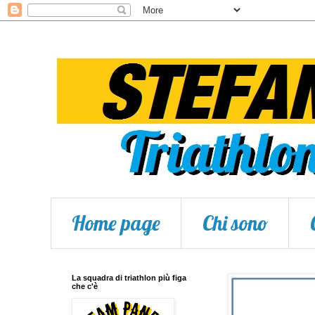
Home page
Chi sono
La squadra di triathlon più figa
che c'è