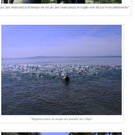
po' per mancanza di tempo ed un po' per mancanza di voglia non faccio il riscaldamento"
"
Appena entro in acqua mi prende un colpo"