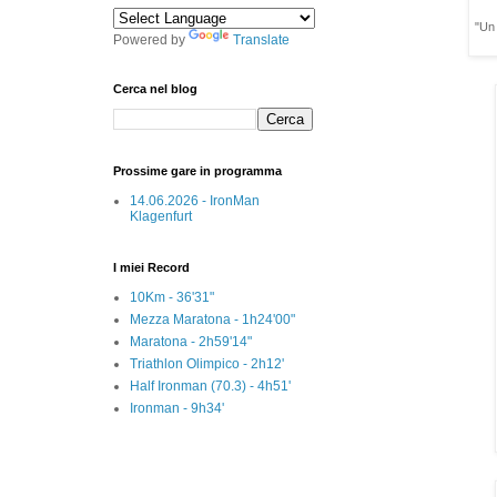
"Un 
Powered by
Translate
Cerca nel blog
Prossime gare in programma
14.06.2026 - IronMan
Klagenfurt
I miei Record
10Km - 36'31"
Mezza Maratona - 1h24'00"
Maratona - 2h59'14"
Triathlon Olimpico - 2h12'
Half Ironman (70.3) - 4h51'
Ironman - 9h34'