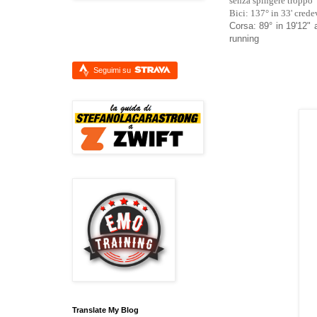
senza spingere troppo
Bici: 137° in 33' crede
Corsa: 89° in 19'12"
running
Seguimi su
Translate My Blog