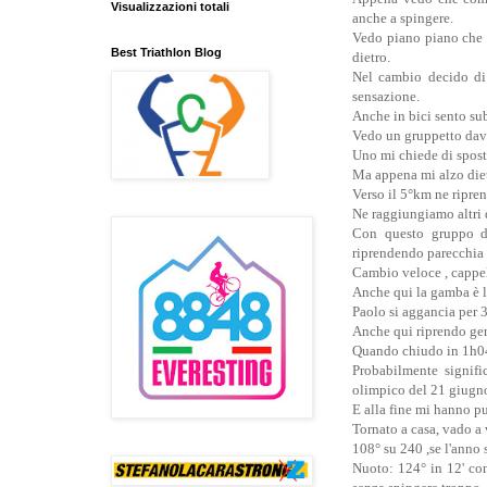
Visualizzazioni totali
anche a spingere.
Vedo piano piano che n
Best Triathlon Blog
dietro.
Nel cambio decido di
sensazione.
Anche in bici sento su
Vedo un gruppetto dava
Uno mi chiede di spost
Ma appena mi alzo diet
Verso il 5°km ne ripre
Ne raggiungiamo altri 
Con questo gruppo da
riprendendo parecchia 
Cambio veloce , cappel
Anche qui la gamba è l
Paolo si aggancia per 
Anche qui riprendo gent
Quando chiudo in 1h04'
Probabilmente signifi
olimpico del 21 giugno
E alla fine mi hanno pur
Tornato a casa, vado a 
108° su 240 ,se l'anno 
Nuoto: 124° in 12' con