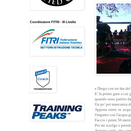
Coordinatore FITRI - III Livello
e Diego con un fan del
E' la prima gara a cui
quando sono partito da 
Un po' per mancanza di
Appena entro in acqu
l'impatto con l'acqua g
Faccio i primi 50 metri 
Poi mi sciolgo e prendo
Appena vedo che comi