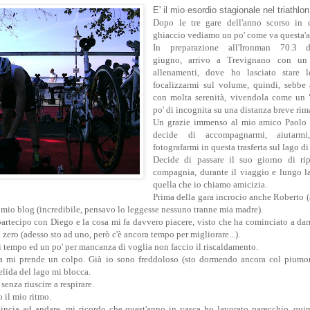
E' il mio esordio stagionale nel triathlon
Dopo le tre gare dell'anno scorso in 
ghiaccio vediamo un po' come va questa'
In preparazione all'Ironman 70.3 
giugno, arrivo a Trevignano con un 
allenamenti, dove ho lasciato stare l
focalizzarmi sul volume, quindi, sebbe a
con molta serenità, vivendola come un 
po' di incognita su una distanza breve rim
Un grazie immenso al mio amico Paolo 
decide di accompagnarmi, aiutarmi
fotografarmi in questa trasferta sul lago d
Decide di passare il suo giorno di ri
compagnia, durante il viaggio e lungo la
quella che io chiamo amicizia.
Prima della gara incrocio anche Roberto (
 mio blog (incredibile, pensavo lo leggesse nessuno tranne mia madre).
 partecipo con Diego e la cosa mi fa davvero piacere, visto che ha cominciato a dar
zero (adesso sto ad uno, però c'è ancora tempo per migliorare...).
 tempo ed un po' per mancanza di voglia non faccio il riscaldamento.
a mi prende un colpo. Già io sono freddoloso (sto dormendo ancora col piumon
elida del lago mi blocca.
senza riuscire a respirare.
 il mio ritmo.
ncia ad andare, mi ricordo che quest'anno in vasca ho lavorato parecchio, qu