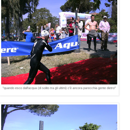
"quando esco dall'acqua (di solito tra gli ultimi) c'è ancora parecchia gente dietro"