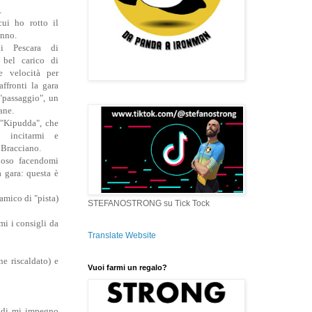
.
cui ho rotto il
anno.
di Pescara di
bel carico di
e velocità per
ffronti la gara
"passaggio", un
ane.
"Kipudda", che
, incitarmi e
i Bracciano.
poso facendomi
 gara: questa è
amico di "pista)
STEFANOSTRONG su Tick Tock
mi i consigli da
Translate Website
e riscaldato) e
Vuoi farmi un regalo?
indi mi impegno