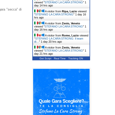
viewed "
STEFANO LA CARA STRONG
"
1
day 14 hrs ago
gara "secca" di
A visitor from
Ripa, Lazio
viewed
"
STEFANO LA CARA STRONG
"
1 day 16
hrs ago
A visitor from
Zevio, Veneto
viewed "
STEFANO LA CARA STRONG
"
1
day 16 hrs ago
A visitor from
Rome, Lazio
viewed
"
STEFANO LA CARA STRONG: Il team
di…
"
1 day 20 hrs ago
A visitor from
Zevio, Veneto
viewed "
STEFANO LA CARA STRONG
"
1
day 21 hrs ago
Get Script
Real Time
Tracking ON