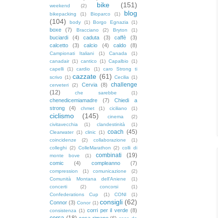
bike
(151)
weekend
(2)
blog
bikepacking
(1)
Bioparco
(1)
(104)
body
(1)
Borgo Egnazia
(1)
boxe
(7)
Bracciano
(2)
Bryton
(1)
buciardi
(4)
caduta
(3)
caffè
(3)
calcetto
(3)
calcio
(4)
caldo
(8)
Campionati Italiani
(1)
Canada
(1)
canadair
(1)
cantico
(1)
Capalbio
(1)
capelli
(1)
cardio
(1)
caro Strong ti
cazzate
(61)
scrivo
(1)
Cecilia
(1)
challenge
Cervia
(8)
cerveteri
(2)
(12)
che sarebbe
(1)
chenedicemiamadre
(7)
Chiedi a
strong
(4)
chmet
(1)
ciciliano
(1)
ciclismo
(145)
cinema
(2)
civitavecchia
(1)
clandestinità
(1)
coach
(45)
Clearwater
(1)
clinic
(1)
coincidenze
(2)
collaborazione
(1)
colleghi
(2)
ColleMarathon
(2)
colli di
combinati
(19)
monte bove
(1)
comic
(4)
compleanno
(7)
compression
(1)
comunicazione
(2)
Comunità Montana dell'Aniene
(1)
concerti
(2)
concorsi
(1)
Confederations Cup
(1)
CONI
(1)
consigli
(62)
Connor
(3)
Conor
(1)
corri per il verde
(8)
consistenza
(1)
corsa
(18)
cosa rimane
(6)