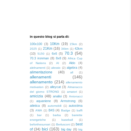
in questo blog si parla di:
10Km
(19)
100x100
(3)
15km
(2)
21Km
(16)
42km
2025
(1)
34km
(1)
70.3
(54)
(10)
6x6
(5)
5150
(1)
70.3 ironman
(8)
8x8
(9)
Africa Cup
Aldo
(4)
of Nations
(2)
AI
(2)
algebra
(4)
alelnamenti
(1)
alessio
(2)
alimentazione
(40)
all
(1)
allenamenti
(146)
allenamento
(214)
allenamento
alleycat
(3)
motivation
(2)
Almanacco
del giorno STRONG
(1)
amatori
(1)
amicizia
(48)
analisi
(3)
Antonacci
aquaniene
(8)
Armstrong
(6)
(1)
atletica
(8)
autostima
automobili
(1)
(3)
B4S
(4)
AWA
(1)
Badge
(1)
baffi
(1)
bar
(1)
barba
(2)
barrette
energetiche
(1)
baseball
(1)
best
beforthesunset
(1)
Berlusconi
(2)
bici
(163)
of
(34)
big day
(6)
big