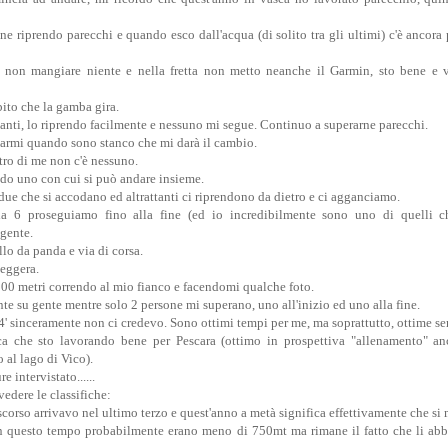
e riprendo parecchi e quando esco dall'acqua (di solito tra gli ultimi) c'è ancora
 non mangiare niente e nella fretta non metto neanche il Garmin, sto bene e 
bito che la gamba gira.
nti, lo riprendo facilmente e nessuno mi segue. Continuo a superarne parecchi.
armi quando sono stanco che mi darà il cambio.
ro di me non c'è nessuno.
ndo uno con cui si può andare insieme.
due che si accodano ed altrattanti ci riprendono da dietro e ci agganciamo.
 6 proseguiamo fino alla fine (ed io incredibilmente sono uno di quelli ch
gente.
lo da panda e via di corsa.
eggera.
300 metri correndo al mio fianco e facendomi qualche foto.
e su gente mentre solo 2 persone mi superano, uno all'inizio ed uno alla fine.
 sinceramente non ci credevo. Sono ottimi tempi per me, ma soprattutto, ottime se
ca che sto lavorando bene per Pescara (ottimo in prospettiva "allenamento" anc
 al lago di Vico).
e intervistato......
vedere le classifiche:
scorso arrivavo nel ultimo terzo e quest'anno a metà significa effettivamente che si 
 questo tempo probabilmente erano meno di 750mt ma rimane il fatto che li abbia 