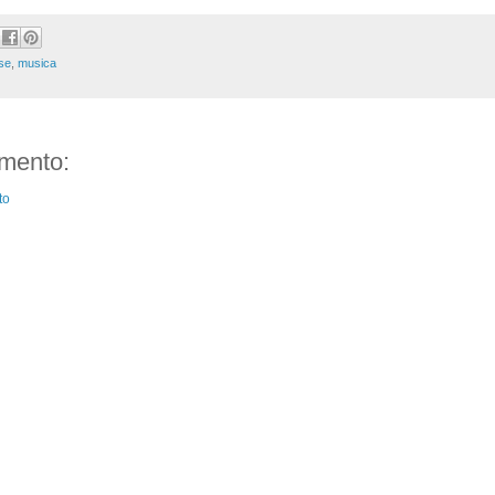
se
,
musica
mento:
to