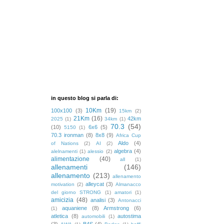
in questo blog si parla di:
10Km
(19)
100x100
(3)
15km
(2)
21Km
(16)
42km
2025
(1)
34km
(1)
70.3
(54)
(10)
6x6
(5)
5150
(1)
70.3 ironman
(8)
8x8
(9)
Africa Cup
Aldo
(4)
of Nations
(2)
AI
(2)
algebra
(4)
alelnamenti
(1)
alessio
(2)
alimentazione
(40)
all
(1)
allenamenti
(146)
allenamento
(213)
allenamento
alleycat
(3)
motivation
(2)
Almanacco
del giorno STRONG
(1)
amatori
(1)
amicizia
(48)
analisi
(3)
Antonacci
aquaniene
(8)
Armstrong
(6)
(1)
atletica
(8)
autostima
automobili
(1)
(3)
B4S
(4)