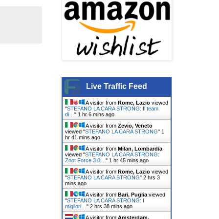
Live Traffic Feed
A visitor from
Rome, Lazio
viewed
"
STEFANO LA CARA STRONG: Il team
di…
"
1 hr 6 mins ago
A visitor from
Zevio, Veneto
viewed "
STEFANO LA CARA STRONG
"
1
hr 41 mins ago
A visitor from
Milan, Lombardia
viewed "
STEFANO LA CARA STRONG:
Zoot Force 3.0…
"
1 hr 45 mins ago
A visitor from
Rome, Lazio
viewed
"
STEFANO LA CARA STRONG
"
2 hrs 3
mins ago
A visitor from
Bari, Puglia
viewed
"
STEFANO LA CARA STRONG: I
migliori…
"
2 hrs 38 mins ago
A visitor from
Amsterdam,