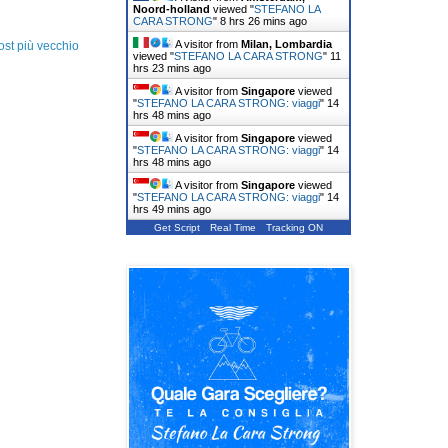
Noord-holland
viewed "
STEFANO LA
CARA STRONG
"
8 hrs 26 mins ago
A visitor from
Milan, Lombardia
ost più vecchio
viewed "
STEFANO LA CARA STRONG
"
11
hrs 23 mins ago
A visitor from
Singapore
viewed
"
STEFANO LA CARA STRONG: viaggi
"
14
hrs 48 mins ago
A visitor from
Singapore
viewed
"
STEFANO LA CARA STRONG: viaggi
"
14
hrs 48 mins ago
A visitor from
Singapore
viewed
"
STEFANO LA CARA STRONG: viaggi
"
14
hrs 49 mins ago
Get Script
Real Time
Tracking ON