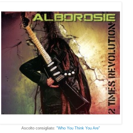
Ascolto consigliato:
"Who You Think You Are"