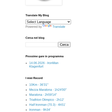
Translate My Blog
Powered by
Translate
Cerca nel blog
Prossime gare in programma
14.06.2026 - IronMan
Klagenfurt
I miei Record
10Km - 36'31"
Mezza Maratona - 1h24'00"
Maratona - 2h59'14"
Triathlon Olimpico - 2h12'
Half Ironman (70.3) - 4h51'
Ironman - 9h34'