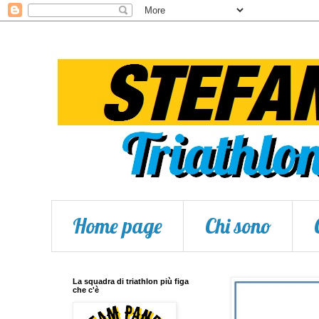
Home page
Chi sono
La squadra di triathlon più figa
che c'è