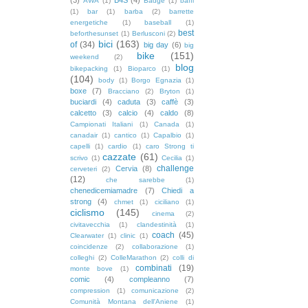
AWA
(1)
Badge
(1)
baffi
(1)
bar
(1)
barba
(2)
barrette
energetiche
(1)
baseball
(1)
best
beforthesunset
(1)
Berlusconi
(2)
bici
(163)
of
(34)
big day
(6)
big
bike
(151)
weekend
(2)
blog
bikepacking
(1)
Bioparco
(1)
(104)
body
(1)
Borgo Egnazia
(1)
boxe
(7)
Bracciano
(2)
Bryton
(1)
buciardi
(4)
caduta
(3)
caffè
(3)
calcetto
(3)
calcio
(4)
caldo
(8)
Campionati Italiani
(1)
Canada
(1)
canadair
(1)
cantico
(1)
Capalbio
(1)
capelli
(1)
cardio
(1)
caro Strong ti
cazzate
(61)
scrivo
(1)
Cecilia
(1)
challenge
Cervia
(8)
cerveteri
(2)
(12)
che sarebbe
(1)
chenedicemiamadre
(7)
Chiedi a
strong
(4)
chmet
(1)
ciciliano
(1)
ciclismo
(145)
cinema
(2)
civitavecchia
(1)
clandestinità
(1)
coach
(45)
Clearwater
(1)
clinic
(1)
coincidenze
(2)
collaborazione
(1)
colleghi
(2)
ColleMarathon
(2)
colli di
combinati
(19)
monte bove
(1)
comic
(4)
compleanno
(7)
compression
(1)
comunicazione
(2)
Comunità Montana dell'Aniene
(1)