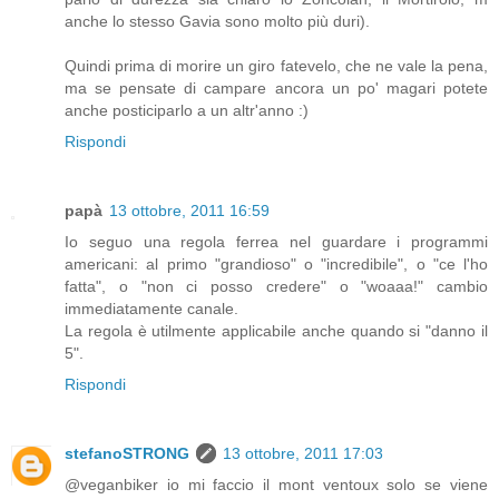
anche lo stesso Gavia sono molto più duri).
Quindi prima di morire un giro fatevelo, che ne vale la pena,
ma se pensate di campare ancora un po' magari potete
anche posticiparlo a un altr'anno :)
Rispondi
papà
13 ottobre, 2011 16:59
Io seguo una regola ferrea nel guardare i programmi
americani: al primo "grandioso" o "incredibile", o "ce l'ho
fatta", o "non ci posso credere" o "woaaa!" cambio
immediatamente canale.
La regola è utilmente applicabile anche quando si "danno il
5".
Rispondi
stefanoSTRONG
13 ottobre, 2011 17:03
@veganbiker io mi faccio il mont ventoux solo se viene