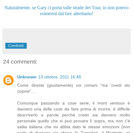
Naturalmente, se Gary ci porta sulle strade del Tour, io non potevo
esimermi dal fare altrettanto!
Condividi
24 commenti:
Unknown
13 ottobre, 2011 16:48
Come direste (giustamente) voi romani "ma 'nvedi sto
cojone"....
Comunque passando a cose serie, il mont ventoux è
davvero una delle cose da fare prima di morire, è difficile
descriverlo a parole perché credo sia davvero molto
personale quello che si può provare lì sopra, ma non c'è
salita italiana che mi abbia dato le stesse emozioni (non
parlo di durezza sia chiaro lo Zoncolan, il Mortirolo, m