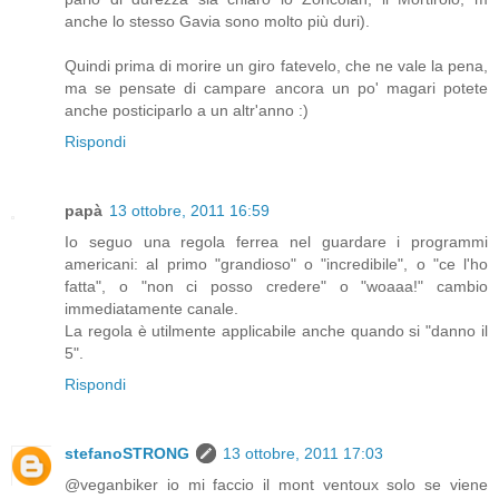
anche lo stesso Gavia sono molto più duri).
Quindi prima di morire un giro fatevelo, che ne vale la pena,
ma se pensate di campare ancora un po' magari potete
anche posticiparlo a un altr'anno :)
Rispondi
papà
13 ottobre, 2011 16:59
Io seguo una regola ferrea nel guardare i programmi
americani: al primo "grandioso" o "incredibile", o "ce l'ho
fatta", o "non ci posso credere" o "woaaa!" cambio
immediatamente canale.
La regola è utilmente applicabile anche quando si "danno il
5".
Rispondi
stefanoSTRONG
13 ottobre, 2011 17:03
@veganbiker io mi faccio il mont ventoux solo se viene