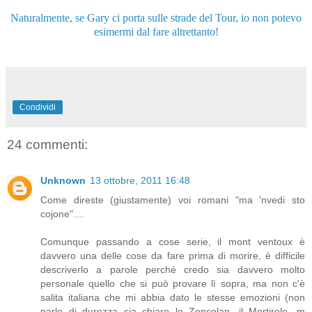
Naturalmente, se Gary ci porta sulle strade del Tour, io non potevo
esimermi dal fare altrettanto!
Condividi
24 commenti:
Unknown
13 ottobre, 2011 16:48
Come direste (giustamente) voi romani "ma 'nvedi sto
cojone"....
Comunque passando a cose serie, il mont ventoux è
davvero una delle cose da fare prima di morire, è difficile
descriverlo a parole perché credo sia davvero molto
personale quello che si può provare lì sopra, ma non c'è
salita italiana che mi abbia dato le stesse emozioni (non
parlo di durezza sia chiaro lo Zoncolan, il Mortirolo, m