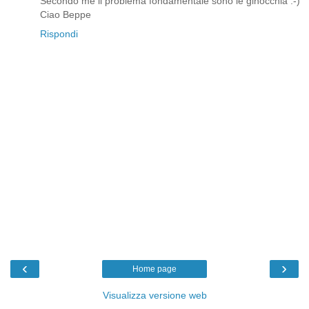
Secondo me il problema fondamentale sono le ginocchia :-)
Ciao Beppe
Rispondi
‹
›
Home page
Visualizza versione web