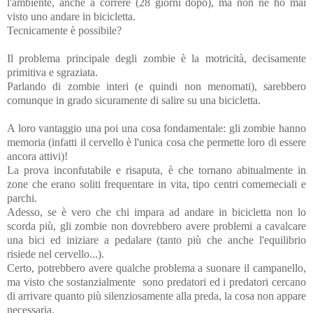
l'ambiente, anche a correre (28 giorni dopo), ma non ne ho mai
visto uno andare in bicicletta.
Tecnicamente è possibile?
Il problema principale degli zombie è la motricità, decisamente
primitiva e sgraziata.
Parlando di zombie interi (e quindi non menomati), sarebbero
comunque in grado sicuramente di salire su una bicicletta.
A loro vantaggio una poi una cosa fondamentale: g
li zombie hanno
memoria (infatti il cervello è l'unica cosa che permette loro di essere
ancora attivi)!
La prova inconfutabile e risaputa, è che tornano abitualmente in
zone che erano soliti frequentare in vita, tipo centri comemeciali e
parchi.
Adesso, se è vero che chi impara ad andare in bicicletta non lo
scorda più, gli zombie non dovrebbero avere problemi a cavalcare
una bici ed iniziare a pedalare (tanto più che anche l'equilibrio
risiede nel cervello...).
Certo, potrebbero avere qualche problema a suonare il campanello,
ma visto che sostanzialmente sono predatori ed i predatori cercano
di arrivare quanto più silenziosamente alla preda, la cosa non appare
necessaria.