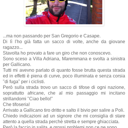
...ma non passando per San Gregorio e Casape.
Di lì l'ho già fatta un sacco di volte, anche da giovane
ragazzo...
Stavolta ho provato a fare un giro che non conoscevo.
Sono sceso a Villa Adriana, Maremmana e svolta a sinistra
per Gallicano.
Tutti mi avevno parlato di quanto fosse brutta questa strada
ed in effetti è piena di curve, poco illuminata e senza corsia
"di fuga" per i ciclisti.
Però sulla strada trovo un sacco di tifose di ogni nazione,
soprattutto africane, che al mio passaggio mi incitano
strillandomi "Ciao bello!"
Che tifoseria!
Arrivato a Gallicano tiro dritto e salto il bivio per salire a Poli.
Chiedo indicazioni ad un signore che mi consiglia di stare
attento a quella strada perchè stretta e sempre ghiacciata.
Però la faccio in salita, e grossi problemi non ce ne sono.