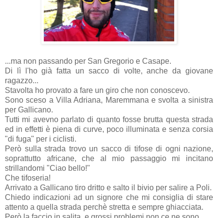
...ma non passando per San Gregorio e Casape.
Di lì l'ho già fatta un sacco di volte, anche da giovane
ragazzo...
Stavolta ho provato a fare un giro che non conoscevo.
Sono sceso a Villa Adriana, Maremmana e svolta a sinistra
per Gallicano.
Tutti mi avevno parlato di quanto fosse brutta questa strada
ed in effetti è piena di curve, poco illuminata e senza corsia
"di fuga" per i ciclisti.
Però sulla strada trovo un sacco di tifose di ogni nazione,
soprattutto africane, che al mio passaggio mi incitano
strillandomi "Ciao bello!"
Che tifoseria!
Arrivato a Gallicano tiro dritto e salto il bivio per salire a Poli.
Chiedo indicazioni ad un signore che mi consiglia di stare
attento a quella strada perchè stretta e sempre ghiacciata.
Però la faccio in salita, e grossi problemi non ce ne sono.