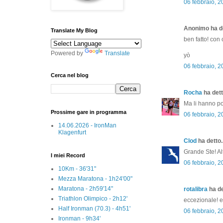
06 febbraio, 2
Anonimo ha de
Translate My Blog
ben fatto! con c
Powered by
Translate
yò
06 febbraio, 2
Cerca nel blog
Rocha
ha dett
Ma li hanno poi
Prossime gare in programma
06 febbraio, 2
14.06.2026 - IronMan
Klagenfurt
Clod
ha detto..
Grande Ste! Al
I miei Record
06 febbraio, 2
10Km - 36'31"
Mezza Maratona - 1h24'00"
Maratona - 2h59'14"
rotalibra
ha de
Triathlon Olimpico - 2h12'
eccezionale! 
Half Ironman (70.3) - 4h51'
06 febbraio, 2
Ironman - 9h34'