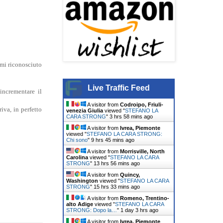
omi riconosciuto
Live Traffic Feed
incrementare il
A visitor from
Codroipo, Friuli-
iva, in perfetto
venezia Giulia
viewed "
STEFANO LA
CARA STRONG
"
3 hrs 58 mins ago
A visitor from
Ivrea, Piemonte
viewed "
STEFANO LA CARA STRONG:
Chi sono
"
9 hrs 45 mins ago
A visitor from
Morrisville, North
Carolina
viewed "
STEFANO LA CARA
STRONG
"
13 hrs 56 mins ago
A visitor from
Quincy,
Washington
viewed "
STEFANO LA CARA
STRONG
"
15 hrs 33 mins ago
A visitor from
Romeno, Trentino-
alto Adige
viewed "
STEFANO LA CARA
STRONG: Dopo la…
"
1 day 3 hrs ago
A visitor from
Ivrea, Piemonte