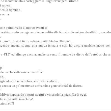
d ho incominciato a costeggiare il lungotevere per il ritorno.
i supera.
fico lo riprendo.
ancora.
.
so e quindi vado di nuovo avanti io
inestrino vedo un ragazzo che era salito alla fermata che mi guarda allibito, avend
.
 nuovo...fino al traffico davanti allo Stadio Olimpico...
ngendo ancora, spunta una nuova fermata e così ho ancora qualche metro per 
a 4'15" ed allungo ancora, anche se sento il rumore da dietro dell'autobus che arr
ja!
idente che è diventata una sifda.
de...
giando con un autobus...e sto vincendo io...
o ancora un po' mentre sta arrivando a gran velocità da dietro...
"!
 Milvio separando i nostri tragitti e vincendo la mia sifda di oggi.
ha vinto sulla macchina!
azioni eh?!