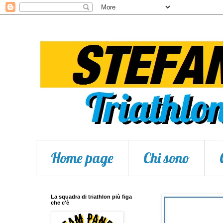
Home page
Chi sono
La squadra di triathlon più figa
che c'è