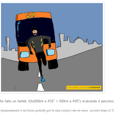
o fatto un fartlek 10x(500mt a 4'15" + 500mt a 4'45") ricalcando il percorso
 (staranamente è un buon periodo per la mia corsa) e me ne sono accorto dopo il 