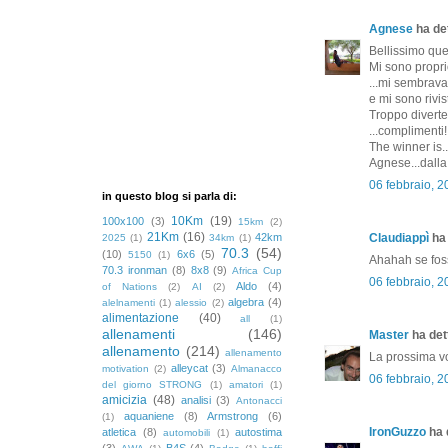
Agnese
ha det
Bellissimo que
Mi sono proprio
...mi sembrava
e mi sono rivis
Troppo diverten
...complimenti!
The winner is.
Agnese...dalla
06 febbraio, 
in questo blog si parla di:
10Km
(19)
100x100
(3)
15km
(2)
21Km
(16)
42km
Claudiappì
ha 
2025
(1)
34km
(1)
70.3
(54)
(10)
6x6
(5)
5150
(1)
Ahahah se fossi
70.3 ironman
(8)
8x8
(9)
Africa Cup
06 febbraio, 
Aldo
(4)
of Nations
(2)
AI
(2)
algebra
(4)
alelnamenti
(1)
alessio
(2)
alimentazione
(40)
all
(1)
allenamenti
(146)
Master
ha dett
allenamento
(214)
allenamento
La prossima vol
alleycat
(3)
motivation
(2)
Almanacco
06 febbraio, 
del giorno STRONG
(1)
amatori
(1)
amicizia
(48)
analisi
(3)
Antonacci
aquaniene
(8)
Armstrong
(6)
(1)
IronGuzzo
ha d
atletica
(8)
autostima
automobili
(1)
(3)
B4S
(4)