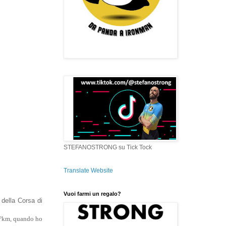
STEFANOSTRONG su Tick Tock
Translate Website
Vuoi farmi un regalo?
 della Corsa di
5°km, quando ho