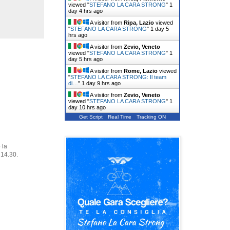
viewed "
STEFANO LA CARA STRONG
"
1
day 4 hrs ago
A visitor from
Ripa, Lazio
viewed
"
STEFANO LA CARA STRONG
"
1 day 5
hrs ago
A visitor from
Zevio, Veneto
viewed "
STEFANO LA CARA STRONG
"
1
day 5 hrs ago
A visitor from
Rome, Lazio
viewed
"
STEFANO LA CARA STRONG: Il team
di…
"
1 day 9 hrs ago
A visitor from
Zevio, Veneto
viewed "
STEFANO LA CARA STRONG
"
1
day 10 hrs ago
Get Script
Real Time
Tracking ON
 la
 14.30.