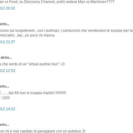
an vs Food, su Discovery Channel, potrò vedere Man vs Machines????
2012 20:32
etto...
corso sul lungotevere...con i pullman, i camioncini che vendevano le sciarpe per la p
i mercatini...dai...un poco mi manca
2012 21:37
detto...
a che sento di un "virtual partner bus" :-D
2012 12:53
tto...
...... dal 69 non si scappa maiiiiiii !!!!!!!!!!!!
))))))
2012 14:22
tto...
. non mi è mai capitato di gareggiare con un autobus :D