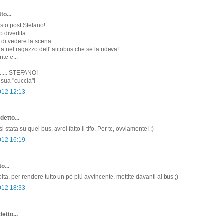
to...
sto post Stefano!
 divertita...
 di vedere la scena...
ta nel ragazzo dell' autobus che se la rideva!
te e...
...... STEFANO!
 sua "cuccia"!
2012 12:13
detto...
 stata su quel bus, avrei fatto il tifo. Per te, ovviamente! ;)
2012 16:19
o...
ta, per rendere tutto un pò più avvincente, mettite davanti al bus ;)
2012 18:33
etto...