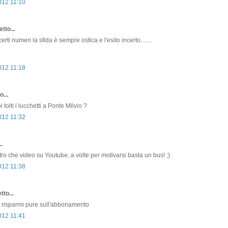
012 11:10
tto...
erti numeri la sfida è sempre ostica e l'esito incerto.......
012 11:18
o...
 tolti i lucchetti a Ponte Milvio ?
012 11:32
.
tro che video su Youtube, a volte per motivarsi basta un bus! ;)
012 11:38
tto...
e risparmi pure sull'abbonamento
012 11:41