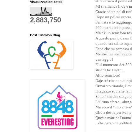
attraversato il ponte e
Visualizzazioni totali
Mi si affianca il 69 e m
Grazie ad un po' di traf
Dopo un po' mi supera 
2,883,750
Fermata e lo raggiungo
200 metri e mi ripassa.
Ma c'è un semaforo ros
Best Triathlon Blog
A questo punto da un f
quando era salito sopra
Ecco che mi sorpassa di
Mentre mi sta raggiu
vantaggio!
E' il momento dei 500 
stile "The Duel"...
Altro semaforo!
Daje stè che non ci ripi
Ormai sto tirando, è ev
Il ragazzo sopra se la ri
Sono 4km che sto gareg
L'ultimo sforzo...alung
Ma ecco il "mio arrivo
Giro a destra per Ponte
Questa mattina l'uomo 
...che cazzo de soddisf