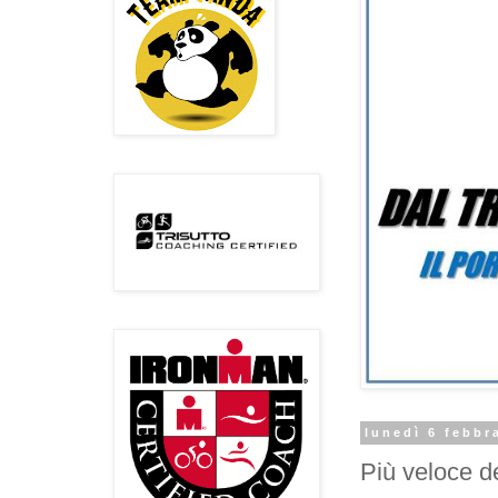
lunedì 6 febbr
Più veloce d