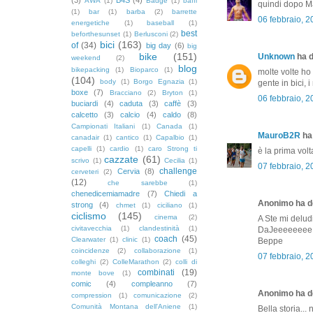
AWA
(1)
Badge
(1)
baffi
quindi dopo M
(1)
bar
(1)
barba
(2)
barrette
06 febbraio, 
energetiche
(1)
baseball
(1)
best
beforthesunset
(1)
Berlusconi
(2)
bici
(163)
of
(34)
big day
(6)
big
bike
(151)
Unknown
ha d
weekend
(2)
blog
bikepacking
(1)
Bioparco
(1)
molte volte ho 
(104)
body
(1)
Borgo Egnazia
(1)
gente in bici, 
boxe
(7)
Bracciano
(2)
Bryton
(1)
06 febbraio, 
buciardi
(4)
caduta
(3)
caffè
(3)
calcetto
(3)
calcio
(4)
caldo
(8)
Campionati Italiani
(1)
Canada
(1)
MauroB2R
ha 
canadair
(1)
cantico
(1)
Capalbio
(1)
capelli
(1)
cardio
(1)
caro Strong ti
è la prima volt
cazzate
(61)
scrivo
(1)
Cecilia
(1)
07 febbraio, 
challenge
Cervia
(8)
cerveteri
(2)
(12)
che sarebbe
(1)
chenedicemiamadre
(7)
Chiedi a
Anonimo ha de
strong
(4)
chmet
(1)
ciciliano
(1)
ciclismo
(145)
cinema
(2)
A Ste mi deludi .
civitavecchia
(1)
clandestinità
(1)
DaJeeeeeeee :-
coach
(45)
Clearwater
(1)
clinic
(1)
Beppe
coincidenze
(2)
collaborazione
(1)
07 febbraio, 
colleghi
(2)
ColleMarathon
(2)
colli di
combinati
(19)
monte bove
(1)
comic
(4)
compleanno
(7)
Anonimo ha de
compression
(1)
comunicazione
(2)
Comunità Montana dell'Aniene
(1)
Bella storia..