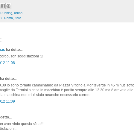
,
Running
,
urban
35 Roma, Italia
:
mas
ha detto...
ccordo, son soddisfazioni :D
012 11:08
ha detto...
3.30 io sono tornato camminando da Piazza Vittorio a Monteverde in 45 minuti sotto
moglie da Termini a casa in macchina è partita sempre alle 13.30 ma è arrivata alle
lla macchina non mi è stato neanche necessario correre.
012 11:09
detto...
r aver vinto questa sfida!!!!
isfazioni...