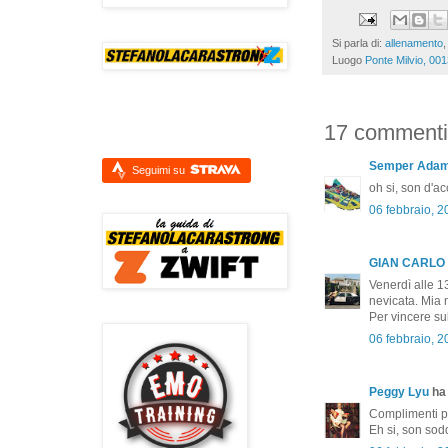
Si parla di:
allenamento
Luogo
Ponte Milvio, 001
17 commenti
Semper Ada
Seguimi su
oh si, son d'a
06 febbraio, 2
GIAN CARLO
Venerdì alle 1
nevicata. Mia 
Per vincere su
06 febbraio, 2
Peggy Lyu
ha 
Complimenti pe
Eh si, son sodd