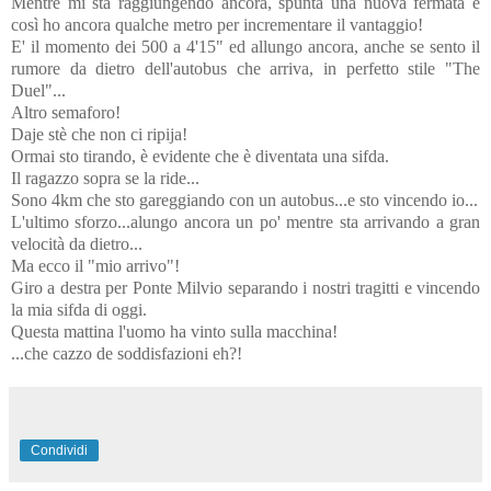
Mentre mi sta raggiungendo ancora, spunta una nuova fermata e
così ho ancora qualche metro per incrementare il vantaggio!
E' il momento dei 500 a 4'15" ed allungo ancora, anche se sento il
rumore da dietro dell'autobus che arriva, in perfetto stile "The
Duel"...
Altro semaforo!
Daje stè che non ci ripija!
Ormai sto tirando, è evidente che è diventata una sifda.
Il ragazzo sopra se la ride...
Sono 4km che sto gareggiando con un autobus...e sto vincendo io...
L'ultimo sforzo...alungo ancora un po' mentre sta arrivando a gran
velocità da dietro...
Ma ecco il "mio arrivo"!
Giro a destra per Ponte Milvio separando i nostri tragitti e vincendo
la mia sifda di oggi.
Questa mattina l'uomo ha vinto sulla macchina!
...che cazzo de soddisfazioni eh?!
Condividi