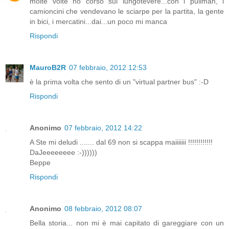
molte volte ho corso sul lungotevere...con i pullman, i
camioncini che vendevano le sciarpe per la partita, la gente
in bici, i mercatini...dai...un poco mi manca
Rispondi
MauroB2R
07 febbraio, 2012 12:53
è la prima volta che sento di un "virtual partner bus" :-D
Rispondi
Anonimo
07 febbraio, 2012 14:22
A Ste mi deludi ....... dal 69 non si scappa maiiiiiii !!!!!!!!!!!!
DaJeeeeeeee :-))))))
Beppe
Rispondi
Anonimo
08 febbraio, 2012 08:07
Bella storia... non mi è mai capitato di gareggiare con un