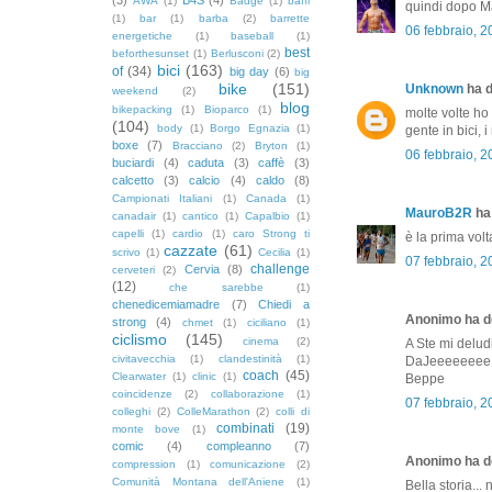
AWA
(1)
Badge
(1)
baffi
quindi dopo M
(1)
bar
(1)
barba
(2)
barrette
06 febbraio, 
energetiche
(1)
baseball
(1)
best
beforthesunset
(1)
Berlusconi
(2)
bici
(163)
of
(34)
big day
(6)
big
bike
(151)
Unknown
ha d
weekend
(2)
blog
bikepacking
(1)
Bioparco
(1)
molte volte ho 
(104)
body
(1)
Borgo Egnazia
(1)
gente in bici, 
boxe
(7)
Bracciano
(2)
Bryton
(1)
06 febbraio, 
buciardi
(4)
caduta
(3)
caffè
(3)
calcetto
(3)
calcio
(4)
caldo
(8)
Campionati Italiani
(1)
Canada
(1)
MauroB2R
ha 
canadair
(1)
cantico
(1)
Capalbio
(1)
capelli
(1)
cardio
(1)
caro Strong ti
è la prima volt
cazzate
(61)
scrivo
(1)
Cecilia
(1)
07 febbraio, 
challenge
Cervia
(8)
cerveteri
(2)
(12)
che sarebbe
(1)
chenedicemiamadre
(7)
Chiedi a
Anonimo ha de
strong
(4)
chmet
(1)
ciciliano
(1)
ciclismo
(145)
cinema
(2)
A Ste mi deludi .
civitavecchia
(1)
clandestinità
(1)
DaJeeeeeeee :-
coach
(45)
Clearwater
(1)
clinic
(1)
Beppe
coincidenze
(2)
collaborazione
(1)
07 febbraio, 
colleghi
(2)
ColleMarathon
(2)
colli di
combinati
(19)
monte bove
(1)
comic
(4)
compleanno
(7)
Anonimo ha de
compression
(1)
comunicazione
(2)
Comunità Montana dell'Aniene
(1)
Bella storia..