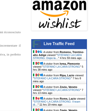
omi riconosciuto
Live Traffic Feed
incrementare il
A visitor from
Romeno, Trentino-
iva, in perfetto
alto Adige
viewed "
STEFANO LA CARA
STRONG: Dopo la…
"
4 hrs 59 mins ago
A visitor from
Ivrea, Piemonte
viewed "
STEFANO LA CARA STRONG
"
5
hrs 38 mins ago
A visitor from
Ripa, Lazio
viewed
"
STEFANO LA CARA STRONG
"
7 hrs 8
mins ago
A visitor from
Zevio, Veneto
viewed "
STEFANO LA CARA STRONG
"
7
hrs 13 mins ago
A visitor from
Rome, Lazio
viewed
"
STEFANO LA CARA STRONG: Il team
di…
"
11 hrs 19 mins ago
A visitor from
Zevio, Veneto