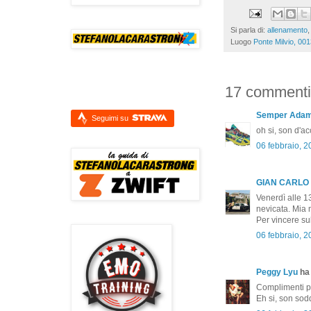
Si parla di:
allenamento
Luogo
Ponte Milvio, 001
17 commenti
Semper Ada
Seguimi su
oh si, son d'a
06 febbraio, 2
GIAN CARLO
Venerdì alle 1
nevicata. Mia 
Per vincere su
06 febbraio, 2
Peggy Lyu
ha 
Complimenti pe
Eh si, son sodd