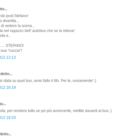
to...
sto post Stefano!
 divertita...
 di vedere la scena...
ta nel ragazzo dell' autobus che se la rideva!
te e...
...... STEFANO!
 sua "cuccia"!
2012 12:13
detto...
 stata su quel bus, avrei fatto il tifo. Per te, ovviamente! ;)
2012 16:19
o...
ta, per rendere tutto un pò più avvincente, mettite davanti al bus ;)
2012 18:33
etto...