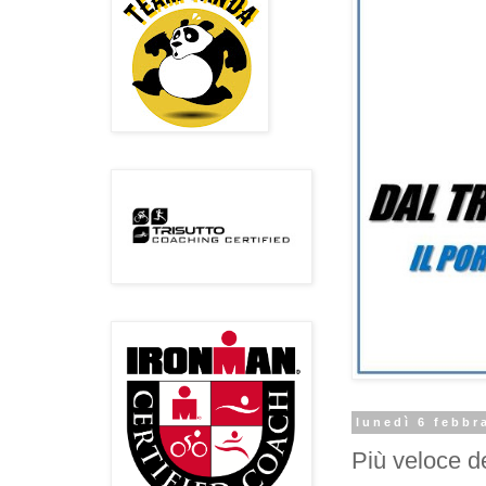
lunedì 6 febbr
Più veloce d