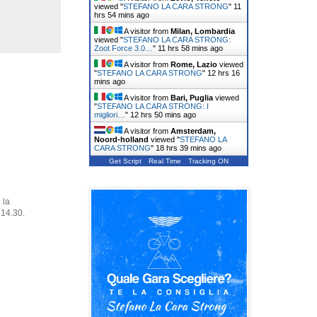
viewed "
STEFANO LA CARA STRONG
"
11
hrs 54 mins ago
A visitor from
Milan, Lombardia
viewed "
STEFANO LA CARA STRONG:
Zoot Force 3.0…
"
11 hrs 58 mins ago
A visitor from
Rome, Lazio
viewed
"
STEFANO LA CARA STRONG
"
12 hrs 16
mins ago
A visitor from
Bari, Puglia
viewed
"
STEFANO LA CARA STRONG: I
migliori…
"
12 hrs 50 mins ago
A visitor from
Amsterdam,
Noord-holland
viewed "
STEFANO LA
CARA STRONG
"
18 hrs 39 mins ago
Get Script
Real Time
Tracking ON
 la
 14.30.