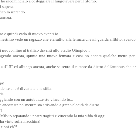
d ho incominciato a costeggiare il lungotevere per il ritorno.
i supera.
fico lo riprendo.
ancora.
.
so e quindi vado di nuovo avanti io
inestrino vedo un ragazzo che era salito alla fermata che mi guarda allibito, avend
.
 nuovo...fino al traffico davanti allo Stadio Olimpico...
ngendo ancora, spunta una nuova fermata e così ho ancora qualche metro per 
a 4'15" ed allungo ancora, anche se sento il rumore da dietro dell'autobus che arr
ja!
idente che è diventata una sifda.
de...
giando con un autobus...e sto vincendo io...
o ancora un po' mentre sta arrivando a gran velocità da dietro...
"!
 Milvio separando i nostri tragitti e vincendo la mia sifda di oggi.
ha vinto sulla macchina!
azioni eh?!