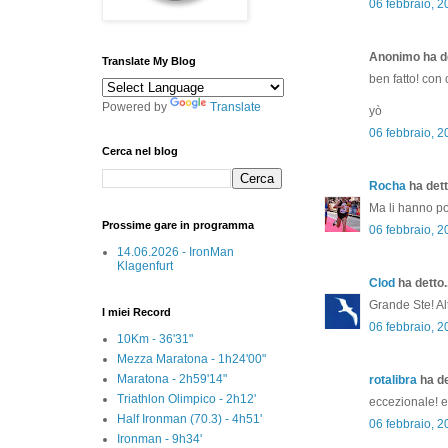
06 febbraio, 2
Anonimo ha de
Translate My Blog
ben fatto! con c
Powered by
Translate
yò
06 febbraio, 2
Cerca nel blog
Rocha
ha dett
Ma li hanno poi
Prossime gare in programma
06 febbraio, 2
14.06.2026 - IronMan
Klagenfurt
Clod
ha detto..
Grande Ste! Al
I miei Record
06 febbraio, 2
10Km - 36'31"
Mezza Maratona - 1h24'00"
Maratona - 2h59'14"
rotalibra
ha de
Triathlon Olimpico - 2h12'
eccezionale! 
Half Ironman (70.3) - 4h51'
06 febbraio, 2
Ironman - 9h34'