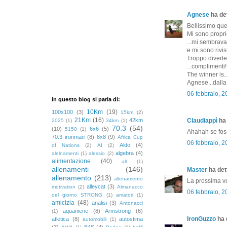
Agnese
ha det
Bellissimo que
Mi sono proprio
...mi sembrava
e mi sono rivis
Troppo diverten
...complimenti!
The winner is.
Agnese...dalla
06 febbraio, 
in questo blog si parla di:
10Km
(19)
100x100
(3)
15km
(2)
21Km
(16)
42km
Claudiappì
ha 
2025
(1)
34km
(1)
70.3
(54)
(10)
6x6
(5)
5150
(1)
Ahahah se fossi
70.3 ironman
(8)
8x8
(9)
Africa Cup
06 febbraio, 
Aldo
(4)
of Nations
(2)
AI
(2)
algebra
(4)
alelnamenti
(1)
alessio
(2)
alimentazione
(40)
all
(1)
allenamenti
(146)
Master
ha dett
allenamento
(213)
allenamento
La prossima vol
alleycat
(3)
motivation
(2)
Almanacco
06 febbraio, 
del giorno STRONG
(1)
amatori
(1)
amicizia
(48)
analisi
(3)
Antonacci
aquaniene
(8)
Armstrong
(6)
(1)
IronGuzzo
ha d
atletica
(8)
autostima
automobili
(1)
(3)
B4S
(4)