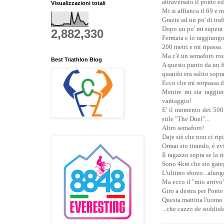
attraversato il ponte e
Visualizzazioni totali
Mi si affianca il 69 e m
Grazie ad un po' di traf
Dopo un po' mi supera 
2,882,330
Fermata e lo raggiungo
200 metri e mi ripassa.
Ma c'è un semaforo ros
Best Triathlon Blog
A questo punto da un f
quando era salito sopra
Ecco che mi sorpassa di
Mentre mi sta raggiu
vantaggio!
E' il momento dei 500 
stile "The Duel"...
Altro semaforo!
Daje stè che non ci ripi
Ormai sto tirando, è ev
Il ragazzo sopra se la ri
Sono 4km che sto gareg
L'ultimo sforzo...alung
Ma ecco il "mio arrivo
Giro a destra per Ponte
Questa mattina l'uomo 
...che cazzo de soddisf