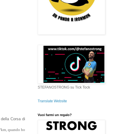
STEFANOSTRONG su Tick Tock
Translate Website
Vuoi farmi un regalo?
 della Corsa di
5°km, quando ho