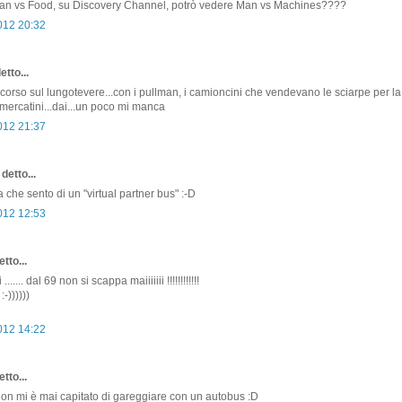
an vs Food, su Discovery Channel, potrò vedere Man vs Machines????
2012 20:32
etto...
corso sul lungotevere...con i pullman, i camioncini che vendevano le sciarpe per la p
i mercatini...dai...un poco mi manca
2012 21:37
detto...
a che sento di un "virtual partner bus" :-D
2012 12:53
tto...
...... dal 69 non si scappa maiiiiiii !!!!!!!!!!!!
))))))
2012 14:22
tto...
. non mi è mai capitato di gareggiare con un autobus :D