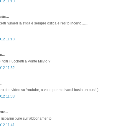
012 11:10
tto...
erti numeri la sfida è sempre ostica e l'esito incerto.......
012 11:18
o...
 tolti i lucchetti a Ponte Milvio ?
012 11:32
.
tro che video su Youtube, a volte per motivarsi basta un bus! ;)
012 11:38
tto...
e risparmi pure sull'abbonamento
012 11:41