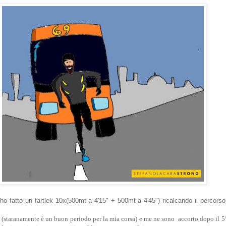
o fatto un fartlek 10x(500mt a 4'15" + 500mt a 4'45") ricalcando il percorso
 (staranamente è un buon periodo per la mia corsa) e me ne sono accorto dopo il 