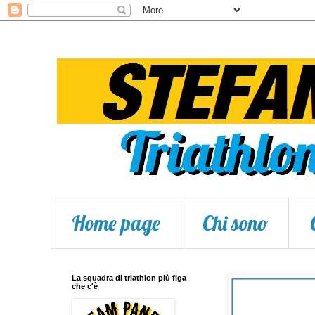
Home page
Chi sono
La squadra di triathlon più figa
che c'è