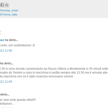
,
Running
,
urban
35 Roma, Italia
:
mas
ha detto...
ccordo, son soddisfazioni :D
012 11:08
ha detto...
3.30 io sono tornato camminando da Piazza Vittorio a Monteverde in 45 minuti sotto
moglie da Termini a casa in macchina è partita sempre alle 13.30 ma è arrivata alle
lla macchina non mi è stato neanche necessario correre.
012 11:09
detto...
r aver vinto questa sfida!!!!
isfazioni...