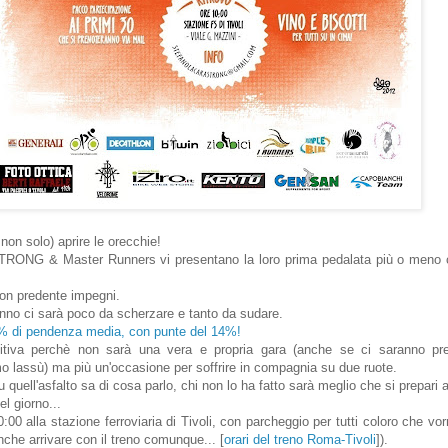
 non solo) aprire le orecchie!
 & Master Runners vi presentano la loro prima pedalata più o meno com
non predente impegni.
'anno ci sarà poco da scherzare e tanto da sudare.
8% di pendenza media, con punte del 14%!
tiva perchè non sarà una vera e propria gara (anche se ci saranno pre
o lassù) ma più un'occasione per soffrire in compagnia su due ruote.
 quell'asfalto sa di cosa parlo, chi non lo ha fatto sarà meglio che si prepari 
l giorno...
:00 alla stazione ferroviaria di Tivoli, con parcheggio per tutti coloro che vor
nche arrivare con il treno comunque... [
orari del treno Roma-Tivoli
]).