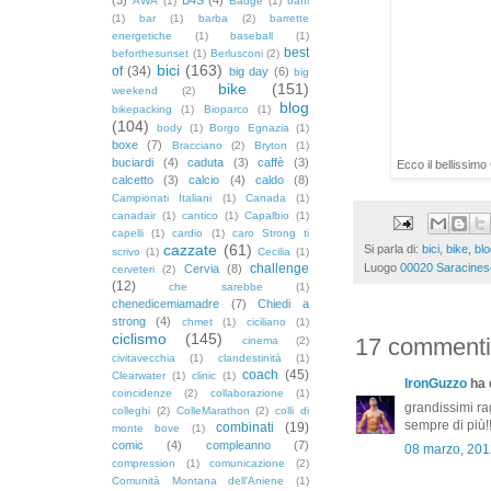
AWA
(1)
Badge
(1)
baffi
(1)
bar
(1)
barba
(2)
barrette
energetiche
(1)
baseball
(1)
best
beforthesunset
(1)
Berlusconi
(2)
bici
(163)
of
(34)
big day
(6)
big
bike
(151)
weekend
(2)
blog
bikepacking
(1)
Bioparco
(1)
(104)
body
(1)
Borgo Egnazia
(1)
boxe
(7)
Bracciano
(2)
Bryton
(1)
buciardi
(4)
caduta
(3)
caffè
(3)
Ecco il bellissim
calcetto
(3)
calcio
(4)
caldo
(8)
Campionati Italiani
(1)
Canada
(1)
canadair
(1)
cantico
(1)
Capalbio
(1)
capelli
(1)
cardio
(1)
caro Strong ti
cazzate
(61)
Si parla di:
bici
,
bike
,
blo
scrivo
(1)
Cecilia
(1)
Luogo
00020 Saracinesc
challenge
Cervia
(8)
cerveteri
(2)
(12)
che sarebbe
(1)
chenedicemiamadre
(7)
Chiedi a
strong
(4)
chmet
(1)
ciciliano
(1)
ciclismo
(145)
17 commenti
cinema
(2)
civitavecchia
(1)
clandestinità
(1)
coach
(45)
Clearwater
(1)
clinic
(1)
IronGuzzo
ha d
coincidenze
(2)
collaborazione
(1)
grandissimi ra
colleghi
(2)
ColleMarathon
(2)
colli di
sempre di più!!
combinati
(19)
monte bove
(1)
comic
(4)
compleanno
(7)
08 marzo, 201
compression
(1)
comunicazione
(2)
Comunità Montana dell'Aniene
(1)