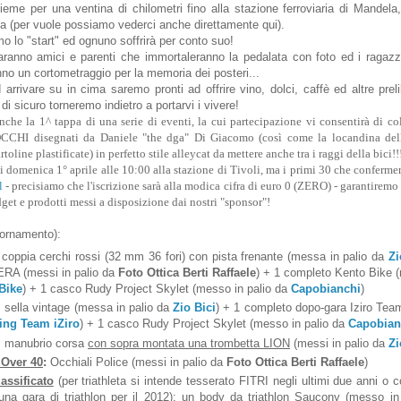
ieme per una ventina di chilometri fino alla stazione ferroviaria di Mandela
lita (per vuole possiamo vederci anche direttamente qui).
o lo "start" ed ognuno soffrirà per conto suo!
saranno amici e parenti che immortaleranno la pedalata con foto ed i ragazz
no un cortometraggio per la memoria dei posteri...
 arrivare su in cima saremo pronti ad offrire vino, dolci, caffè ed altre prel
di sicuro torneremo indietro a portarvi i vivere!
nche la 1^ tappa di una serie di eventi, la cui partecipazione vi consentirà di co
HI disegnati da Daniele "the dga" Di Giacomo (così come la locandina della
toline plastificate) in perfetto stile alleycat da mettere anche tra i raggi della bici!!
 domenica 1° aprile alle 10:00 alla stazione di Tivoli, ma i primi 30 che conferme
l
- precisiamo che l'iscrizione sarà alla modica cifra di euro 0 (ZERO) - garantirem
get e prodotti messi a disposizione dai nostri "sponsor"!
iornamento):
 coppia cerchi rossi (32 mm 36 fori) con pista frenante (messa in palio da
Zi
RA (messi in palio da
Foto Ottica Berti Raffaele
) + 1 completo Kento Bike 
Bike
) + 1 casco Rudy Project Skylet (messo in palio da
Capobianchi
)
: sella vintage (messa in palio da
Zio Bici
) + 1 completo dopo-gara Iziro Te
ing Team iZiro
) + 1 casco Rudy Project Skylet (messo in palio da
Capobian
: manubrio corsa
con sopra montata una trombetta LION
(messi in palio da
Zi
 Over 40
:
Occhiali Police (messi in palio da
Foto Ottica Berti Raffaele
)
lassificato
(per triathleta si intende tesserato FITRI negli ultimi due anni o
 una gara di triathlon per il 2012): un body da triathlon Saucony (messo in