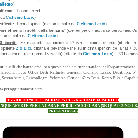
allegro
)
ificata
:
1 porta spicci
o da
Ciclismo Lazio
)
sificati
:
1 porta spicci (messo in palio da
Ciclismo Lazio
)
eme almeno li soldi della benzina"
(premio per chi arriva da più lontano da 
esso in palio da
Ciclismo Lazio
)
 iscritti
: 30 magliette da ciclismo b*Twin + buono sconto (offerte in 
 spillette
Zio Bici
, cibaria e bevande varie su in cima (per chi ce la fa) + 3
rtadocumenti (per i primi 15 iscritti) (offerte da
Ciclismo Lazio
) + 30 borracc
tti quelli che hanno creduto a questa pedalata supportandoci nell'organizzazione:
Giacomo, Foto Ottica Berti Raffaele, Generali, Ciclismo Lazio, Decathlon, b*
 Serena Aureli, Ciucoallegro, Velorome, Gensan, iZiro Team, Kento Bike e Capobi
a per aggiornamenti vari...
AGGIORNAMENTO ISCRIZIONI AL 26 MARZO: 38 ISCRITTI
NQUE APERTE PER LA GARA E PER IL PACCO GARA (SE QUALCUNO TRA 
PRESENTASSE)