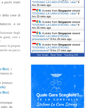
, a pochi metri
"
STEFANO LA CARA STRONG: clinic
"
8
hrs 25 mins ago
A visitor from
Singapore
viewed
"
STEFANO LA CARA STRONG: clinic
"
8
i della crew di
hrs 25 mins ago
A visitor from
Singapore
viewed
ibatezze...e se
"
STEFANO LA CARA STRONG: clinic
"
8
hrs 26 mins ago
llezionare degli
A visitor from
Singapore
viewed
"
STEFANO LA CARA STRONG:
 gara), vere e
presentazione
"
8 hrs 26 mins ago
!
A visitor from
Singapore
viewed
ranno la propria
"
STEFANO LA CARA STRONG:
o anche un pacco
presentazione
"
8 hrs 27 mins ago
Get Script
Real Time
Tracking ON
o Bici
) +
(messo in
am (messo
chi
)
o Bici
)
 comunque
 palio da