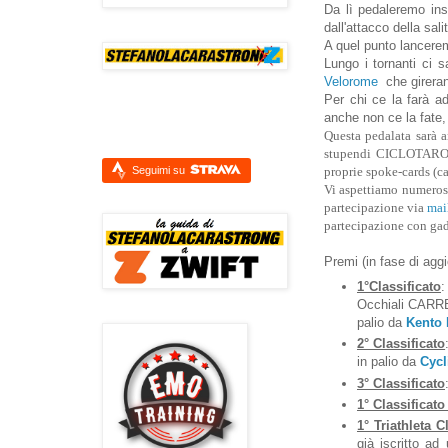
Da lì pedaleremo ins
dall'attacco della sa
A quel punto lancerem
Lungo i tornanti ci 
Velorome
che gireran
Per chi ce la farà ad
anche non ce la fate, 
Questa pedalata sarà a
stupendi CICLOTAROCC
Seguimi su
proprie spoke-cards (car
Vi aspettiamo numerosi
partecipazione via
mai
partecipazione con gad
Premi (in fase di agg
1°Classificato
:
Occhiali CARRE
palio da
Kento 
2° Classificato
in palio da
Cycl
3° Classificato
1° Classificato
1° Triathleta C
già iscritto ad