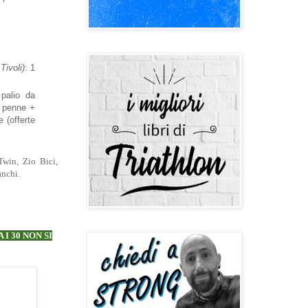
Tivoli)
: 1
palio da
0 penne +
e (offerte
Twin, Zio Bici,
anchi.
I 30 NON SI