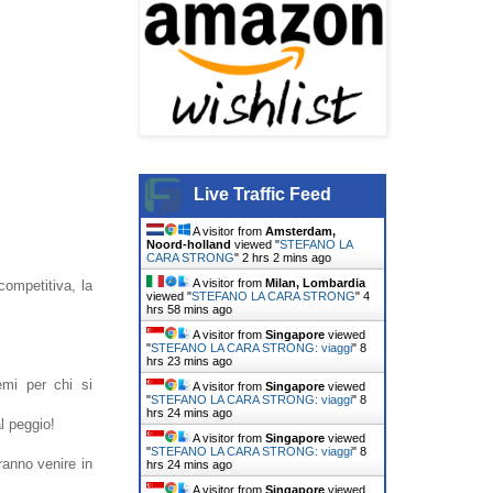
Live Traffic Feed
A visitor from
Amsterdam,
Noord-holland
viewed "
STEFANO LA
CARA STRONG
"
2 hrs 2 mins ago
A visitor from
Milan, Lombardia
petitiva , la
viewed "
STEFANO LA CARA STRONG
"
4
hrs 58 mins ago
A visitor from
Singapore
viewed
"
STEFANO LA CARA STRONG: viaggi
"
8
hrs 23 mins ago
mi per chi si
A visitor from
Singapore
viewed
"
STEFANO LA CARA STRONG: viaggi
"
8
hrs 24 mins ago
al peggio!
A visitor from
Singapore
viewed
"
STEFANO LA CARA STRONG: viaggi
"
8
ranno venire in
hrs 24 mins ago
A visitor from
Singapore
viewed