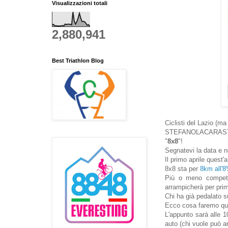
Visualizzazioni totali
2,880,941
Best Triathlon Blog
Ciclisti del Lazio (ma
STEFANOLACARASTRONG
"
8x8
"!
Segnatevi la data e 
Il primo aprile quest
8x8 sta per
8km all'
Più o meno competi
arrampicherà per prim
Chi ha già pedalato su
Ecco cosa faremo que
L'appunto sarà alle 10
auto (chi vuole può a