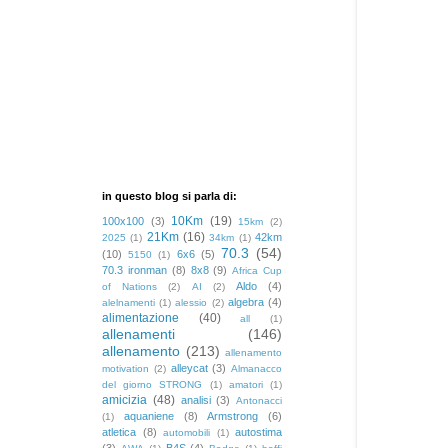
in questo blog si parla di:
10Km
(19)
100x100
(3)
15km
(2)
21Km
(16)
42km
2025
(1)
34km
(1)
70.3
(54)
(10)
6x6
(5)
5150
(1)
70.3 ironman
(8)
8x8
(9)
Africa Cup
Aldo
(4)
of Nations
(2)
AI
(2)
algebra
(4)
alelnamenti
(1)
alessio
(2)
alimentazione
(40)
all
(1)
allenamenti
(146)
allenamento
(213)
allenamento
alleycat
(3)
motivation
(2)
Almanacco
del giorno STRONG
(1)
amatori
(1)
amicizia
(48)
analisi
(3)
Antonacci
aquaniene
(8)
Armstrong
(6)
(1)
atletica
(8)
autostima
automobili
(1)
(3)
B4S
(4)