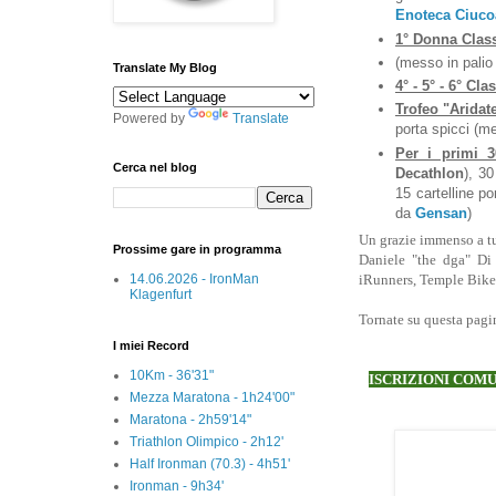
Enoteca Ciuco
1° Donna Class
(messo in pali
Translate My Blog
4° - 5° - 6° Clas
Trofeo "Aridat
Powered by
Translate
porta spicci (m
Per i primi 30
Cerca nel blog
Decathlon
), 30
15 cartelline po
da
Gensan
)
Un grazie immenso a tu
Prossime gare in programma
Daniele "the dga" Di 
14.06.2026 - IronMan
iRunners, Temple Bike,
Klagenfurt
Tornate su questa pagin
I miei Record
10Km - 36'31"
ISCRIZIONI COMU
Mezza Maratona - 1h24'00"
Maratona - 2h59'14"
Triathlon Olimpico - 2h12'
Half Ironman (70.3) - 4h51'
Ironman - 9h34'