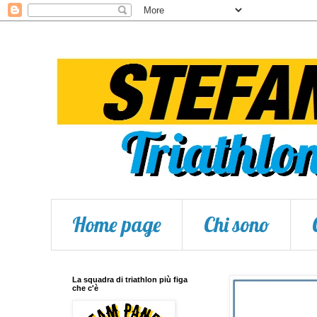
Home page
Chi sono
La squadra di triathlon più figa
che c'è