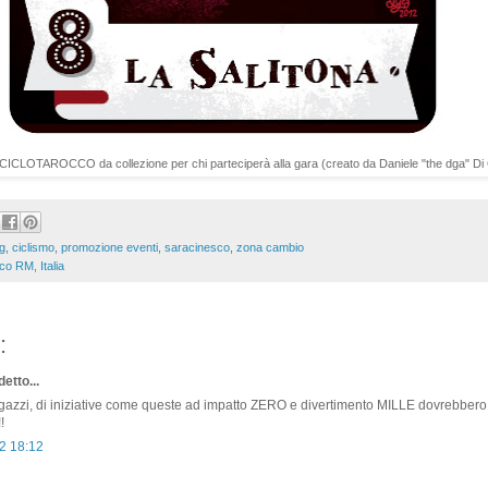
o CICLOTAROCCO da collezione per chi parteciperà alla gara (creato da Daniele "the dga" D
g
,
ciclismo
,
promozione eventi
,
saracinesco
,
zona cambio
o RM, Italia
:
etto...
gazzi, di iniziative come queste ad impatto ZERO e divertimento MILLE dovrebber
!
2 18:12