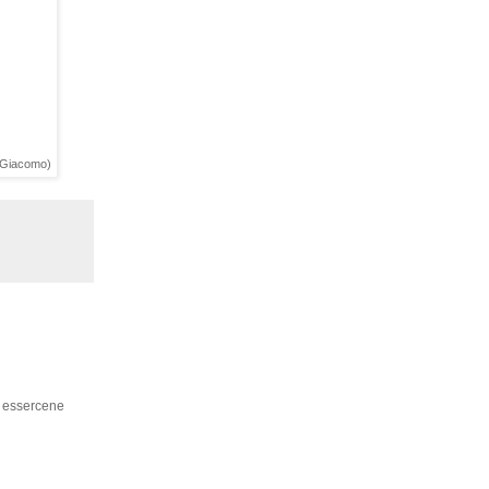
i Giacomo)
o essercene