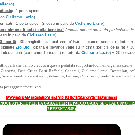
allegro
)
ificata
:
1 porta spicci
o da
Ciclismo Lazio
)
sificati
:
1 porta spicci (messo in palio da
Ciclismo Lazio
)
eme almeno li soldi della benzina"
(premio per chi arriva da più lontano da 
esso in palio da
Ciclismo Lazio
)
 iscritti
: 30 magliette da ciclismo b*Twin + buono sconto (offerte in 
 spillette
Zio Bici
, cibaria e bevande varie su in cima (per chi ce la fa) + 3
rtadocumenti (per i primi 15 iscritti) (offerte da
Ciclismo Lazio
) + 30 borracc
tti quelli che hanno creduto a questa pedalata supportandoci nell'organizzazione:
Giacomo, Foto Ottica Berti Raffaele, Generali, Ciclismo Lazio, Decathlon, b*
 Serena Aureli, Ciucoallegro, Velorome, Gensan, iZiro Team, Kento Bike e Capobi
a per aggiornamenti vari...
AGGIORNAMENTO ISCRIZIONI AL 26 MARZO: 38 ISCRITTI
NQUE APERTE PER LA GARA E PER IL PACCO GARA (SE QUALCUNO TRA 
PRESENTASSE)