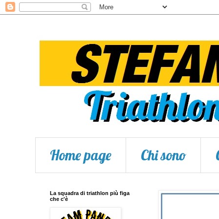
Home page
Chi sono
La squadra di triathlon più figa
che c'è