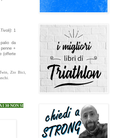
Tivoli)
: 1
palio da
0 penne +
e (offerte
Twin, Zio Bici,
anchi.
I 30 NON SI