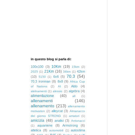
in questo blog si parla di:
10Km
(19)
100x100
(3)
15km
(2)
21Km
(16)
42km
2025
(1)
34km
(1)
70.3
(54)
(10)
6x6
(5)
5150
(1)
70.3 ironman
(8)
8x8
(9)
Africa Cup
Aldo
(4)
of Nations
(2)
AI
(2)
algebra
(4)
alelnamenti
(1)
alessio
(2)
alimentazione
(40)
all
(1)
allenamenti
(146)
allenamento
(213)
allenamento
alleycat
(3)
motivation
(2)
Almanacco
del giorno STRONG
(1)
amatori
(1)
amicizia
(48)
analisi
(3)
Antonacci
aquaniene
(8)
Armstrong
(6)
(1)
atletica
(8)
autostima
automobili
(1)
(3)
B4S
(4)