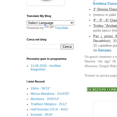
Enoteca Ciuco
1° Donna Class
(messo in pali
Translate My Blog
4° - 5° - 6° Clas
Trofeo "Aridat
Powered by
Translate
porta spicci (m
Per i primi 30
Cerca nel blog
Decathlon
), 30
15 cartelline po
da
Gensan
)
Un grazie immenso a tu
Prossime gare in programma
Daniele "the dga" Di 
14.06.2026 - IronMan
iRunners, Temple Bike,
Klagenfurt
Tornate su questa pagin
I miei Record
10Km - 36'31"
ISCRIZIONI COMU
Mezza Maratona - 1h24'00"
Maratona - 2h59'14"
Triathlon Olimpico - 2h12'
Half Ironman (70.3) - 4h51'
Ironman - 9h34'