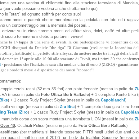
ieme per una ventina di chilometri fino alla stazione ferroviaria di Mandela
lita (per vuole possiamo vederci anche direttamente qui).
o lo "start" ed ognuno soffrirà per conto suo!
saranno amici e parenti che immortaleranno la pedalata con foto ed i ragazz
no un cortometraggio per la memoria dei posteri...
 arrivare su in cima saremo pronti ad offrire vino, dolci, caffè ed altre prel
di sicuro torneremo indietro a portarvi i vivere!
nche la 1^ tappa di una serie di eventi, la cui partecipazione vi consentirà di co
HI disegnati da Daniele "the dga" Di Giacomo (così come la locandina della
toline plastificate) in perfetto stile alleycat da mettere anche tra i raggi della bici!!
 domenica 1° aprile alle 10:00 alla stazione di Tivoli, ma i primi 30 che conferme
l
- precisiamo che l'iscrizione sarà alla modica cifra di euro 0 (ZERO) - garantirem
get e prodotti messi a disposizione dai nostri "sponsor"!
iornamento):
 coppia cerchi rossi (32 mm 36 fori) con pista frenante (messa in palio da
Zi
RA (messi in palio da
Foto Ottica Berti Raffaele
) + 1 completo Kento Bike 
Bike
) + 1 casco Rudy Project Skylet (messo in palio da
Capobianchi
)
: sella vintage (messa in palio da
Zio Bici
) + 1 completo dopo-gara Iziro Te
ing Team iZiro
) + 1 casco Rudy Project Skylet (messo in palio da
Capobian
: manubrio corsa
con sopra montata una trombetta LION
(messi in palio da
Zi
 Over 40
:
Occhiali Police (messi in palio da
Foto Ottica Berti Raffaele
)
lassificato
(per triathleta si intende tesserato FITRI negli ultimi due anni o
 una gara di triathlon per il 2012): un body da triathlon Saucony (messo in