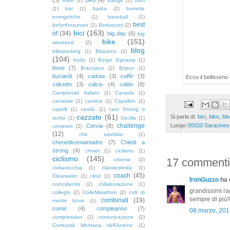
AWA
(1)
Badge
(1)
baffi
(1)
bar
(1)
barba
(2)
barrette
energetiche
(1)
baseball
(1)
best
beforthesunset
(1)
Berlusconi
(2)
bici
(163)
of
(34)
big day
(6)
big
bike
(151)
weekend
(2)
blog
bikepacking
(1)
Bioparco
(1)
(104)
body
(1)
Borgo Egnazia
(1)
boxe
(7)
Bracciano
(2)
Bryton
(1)
buciardi
(4)
caduta
(3)
caffè
(3)
Ecco il bellissim
calcetto
(3)
calcio
(4)
caldo
(8)
Campionati Italiani
(1)
Canada
(1)
canadair
(1)
cantico
(1)
Capalbio
(1)
capelli
(1)
cardio
(1)
caro Strong ti
cazzate
(61)
Si parla di:
bici
,
bike
,
blo
scrivo
(1)
Cecilia
(1)
Luogo
00020 Saracinesc
challenge
Cervia
(8)
cerveteri
(2)
(12)
che sarebbe
(1)
chenedicemiamadre
(7)
Chiedi a
strong
(4)
chmet
(1)
ciciliano
(1)
ciclismo
(145)
17 commenti
cinema
(2)
civitavecchia
(1)
clandestinità
(1)
coach
(45)
Clearwater
(1)
clinic
(1)
IronGuzzo
ha d
coincidenze
(2)
collaborazione
(1)
grandissimi ra
colleghi
(2)
ColleMarathon
(2)
colli di
sempre di più!!
combinati
(19)
monte bove
(1)
comic
(4)
compleanno
(7)
08 marzo, 201
compression
(1)
comunicazione
(2)
Comunità Montana dell'Aniene
(1)