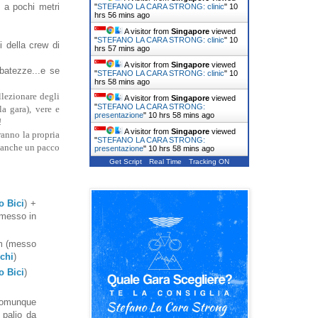
, a pochi metri
"
STEFANO LA CARA STRONG: clinic
"
10
hrs 56 mins ago
A visitor from
Singapore
viewed
"
STEFANO LA CARA STRONG: clinic
"
10
i della crew di
hrs 57 mins ago
A visitor from
Singapore
viewed
ibatezze...e se
"
STEFANO LA CARA STRONG: clinic
"
10
hrs 58 mins ago
llezionare degli
A visitor from
Singapore
viewed
"
STEFANO LA CARA STRONG:
 gara), vere e
presentazione
"
10 hrs 58 mins ago
!
A visitor from
Singapore
viewed
ranno la propria
"
STEFANO LA CARA STRONG:
o anche un pacco
presentazione
"
10 hrs 58 mins ago
Get Script
Real Time
Tracking ON
o Bici
) +
(messo in
am (messo
chi
)
o Bici
)
 comunque
 palio da