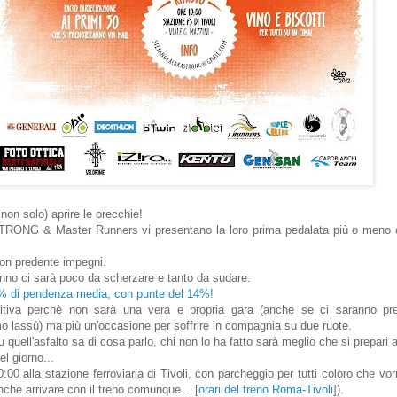
 non solo) aprire le orecchie!
 & Master Runners vi presentano la loro prima pedalata più o meno com
non predente impegni.
'anno ci sarà poco da scherzare e tanto da sudare.
8% di pendenza media, con punte del 14%!
tiva perchè non sarà una vera e propria gara (anche se ci saranno pre
o lassù) ma più un'occasione per soffrire in compagnia su due ruote.
 quell'asfalto sa di cosa parlo, chi non lo ha fatto sarà meglio che si prepari 
l giorno...
:00 alla stazione ferroviaria di Tivoli, con parcheggio per tutti coloro che vor
nche arrivare con il treno comunque... [
orari del treno Roma-Tivoli
]).