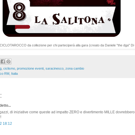
o CICLOTAROCCO da collezione per chi parteciperà alla gara (creato da Daniele "the dga" D
g
,
ciclismo
,
promozione eventi
,
saracinesco
,
zona cambio
o RM, Italia
:
etto...
gazzi, di iniziative come queste ad impatto ZERO e divertimento MILLE dovrebber
!
2 18:12