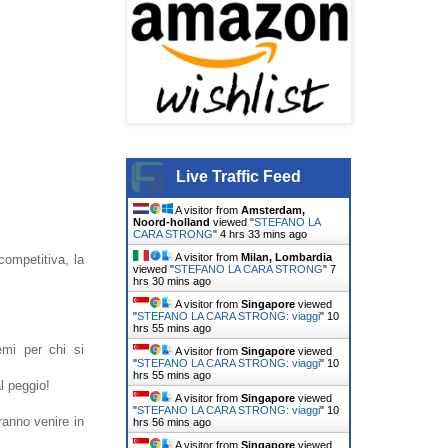
Live Traffic Feed
A visitor from
Amsterdam,
Noord-holland
viewed "
STEFANO LA
CARA STRONG
"
4 hrs 33 mins ago
A visitor from
Milan, Lombardia
petitiva , la
viewed "
STEFANO LA CARA STRONG
"
7
hrs 30 mins ago
A visitor from
Singapore
viewed
"
STEFANO LA CARA STRONG: viaggi
"
10
hrs 55 mins ago
mi per chi si
A visitor from
Singapore
viewed
"
STEFANO LA CARA STRONG: viaggi
"
10
hrs 55 mins ago
al peggio!
A visitor from
Singapore
viewed
"
STEFANO LA CARA STRONG: viaggi
"
10
ranno venire in
hrs 56 mins ago
A visitor from
Singapore
viewed