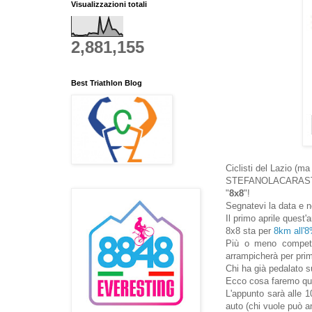
Visualizzazioni totali
2,881,155
Best Triathlon Blog
Ciclisti del Lazio (ma
STEFANOLACARASTRONG
"
8x8
"!
Segnatevi la data e 
Il primo aprile quest
8x8 sta per
8km all'
Più o meno competi
arrampicherà per prim
Chi ha già pedalato su
Ecco cosa faremo que
L'appunto sarà alle 10
auto (chi vuole può a