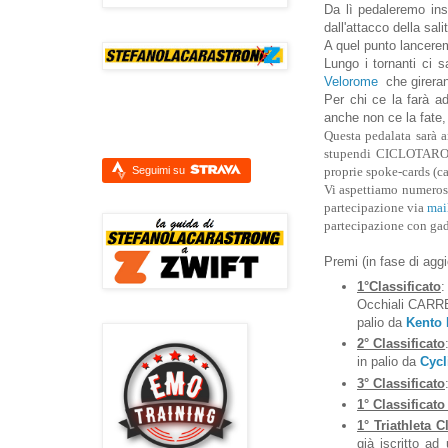
Da lì pedaleremo ins
dall'attacco della sa
A quel punto lancerem
Lungo i tornanti ci 
Velorome
che gireran
Per chi ce la farà ad
anche non ce la fate, 
Questa pedalata sarà a
stupendi CICLOTAROCC
Seguimi su
proprie spoke-cards (car
Vi aspettiamo numerosi
partecipazione via
mai
partecipazione con gad
Premi (in fase di agg
1°Classificato
:
Occhiali CARRE
palio da
Kento 
2° Classificato
in palio da
Cycl
3° Classificato
1° Classificato
1° Triathleta C
già iscritto ad