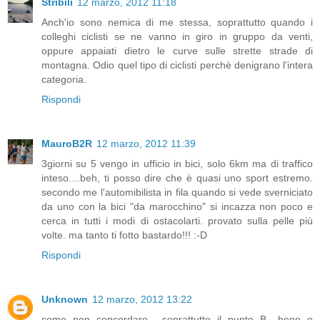
Stribili
12 marzo, 2012 11:18
Anch'io sono nemica di me stessa, soprattutto quando i
colleghi ciclisti se ne vanno in giro in gruppo da venti,
oppure appaiati dietro le curve sulle strette strade di
montagna. Odio quel tipo di ciclisti perchè denigrano l'intera
categoria.
Rispondi
MauroB2R
12 marzo, 2012 11:39
3giorni su 5 vengo in ufficio in bici, solo 6km ma di traffico
inteso....beh, ti posso dire che è quasi uno sport estremo.
secondo me l'automibilista in fila quando si vede sverniciato
da uno con la bici "da marocchino" si incazza non poco e
cerca in tutti i modi di ostacolarti. provato sulla pelle più
volte. ma tanto ti fotto bastardo!!! :-D
Rispondi
Unknown
12 marzo, 2012 13:22
come non concordare.....soprattutto il punto B....bene o