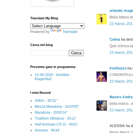
orlando ҉ magi
Bella lettura 
Translate My Blog
22 marzo, 201
Powered by
Translate
Celina
ha detto
Cerca nel blog
Qué crónica ta
22 marzo, 201
Prossime gare in programma
IronGuzzo
ha d
14.06.2026 - IronMan
CONGRATULAZ
Klagenfurt
22 marzo, 201
I miei Record
Mastro Andre
10Km - 36'31"
bella marco...
Mezza Maratona - 1h24'00"
22 marzo, 201
Maratona - 2h59'14"
Triathlon Olimpico - 2h12'
Half Ironman (70.3) - 4h51'
ALESSIA ha de
Ironman - 9h34'
Bravo Marco, 