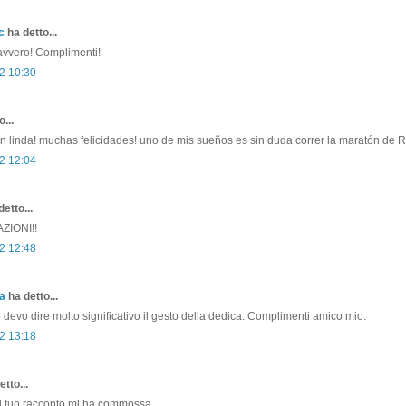
c
ha detto...
davvero! Complimenti!
2 10:30
...
n linda! muchas felicidades! uno de mis sueños es sin duda correr la maratón de
2 12:04
etto...
IONI!!
2 12:48
a
ha detto...
e devo dire molto significativo il gesto della dedica. Complimenti amico mio.
2 13:18
tto...
il tuo racconto mi ha commossa