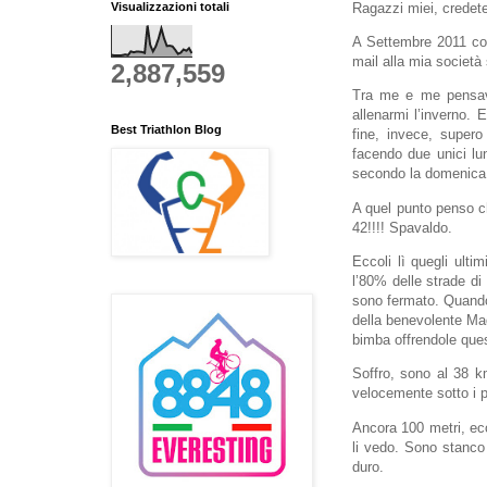
Visualizzazioni totali
Ragazzi miei, credete
A Settembre 2011 con
mail alla mia società
2,887,559
Tra me e me pensavo
allenarmi l’inverno. 
Best Triathlon Blog
fine, invece, super
facendo due unici lun
secondo la domenica
A quel punto penso ch
42!!!! Spavaldo.
Eccoli lì quegli ulti
l’80% delle strade di
sono fermato. Quando
della benevolente Mad
bimba offrendole que
Soffro, sono al 38 km
velocemente sotto i p
Ancora 100 metri, ec
li vedo. Sono stanco
duro.