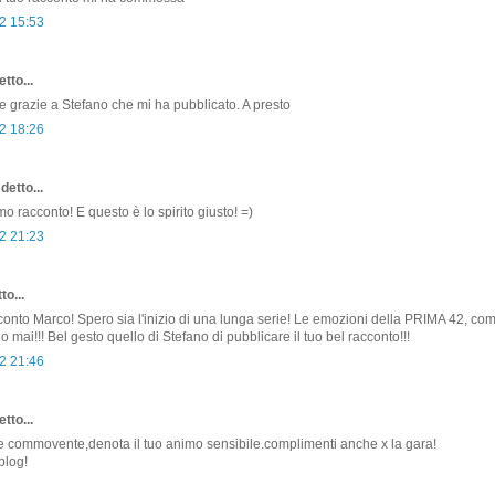
2 15:53
tto...
!! e grazie a Stefano che mi ha pubblicato. A presto
2 18:26
detto...
o racconto! E questo è lo spirito giusto! =)
2 21:23
to...
conto Marco! Spero sia l'inizio di una lunga serie! Le emozioni della PRIMA 42, c
 mai!!! Bel gesto quello di Stefano di pubblicare il tuo bel racconto!!!
2 21:46
tto...
 commovente,denota il tuo animo sensibile.complimenti anche x la gara!
blog!