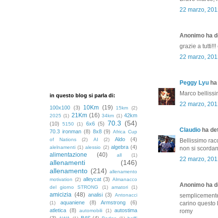
22 marzo, 201
Anonimo ha de
grazie a tutti!
22 marzo, 201
Peggy Lyu
ha 
Marco bellissim
in questo blog si parla di:
22 marzo, 201
10Km
(19)
100x100
(3)
15km
(2)
21Km
(16)
42km
2025
(1)
34km
(1)
70.3
(54)
(10)
6x6
(5)
5150
(1)
Claudio
ha det
70.3 ironman
(8)
8x8
(9)
Africa Cup
Aldo
(4)
of Nations
(2)
AI
(2)
Bellissimo rac
algebra
(4)
alelnamenti
(1)
alessio
(2)
non si scordano
alimentazione
(40)
all
(1)
22 marzo, 201
allenamenti
(146)
allenamento
(214)
allenamento
alleycat
(3)
motivation
(2)
Almanacco
Anonimo ha de
del giorno STRONG
(1)
amatori
(1)
amicizia
(48)
analisi
(3)
Antonacci
semplicemente
aquaniene
(8)
Armstrong
(6)
(1)
carino questo 
atletica
(8)
autostima
automobili
(1)
romy
(3)
B4S
(4)