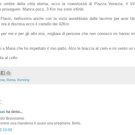
e ombre della città eterna, ecco la maestosità di Piazza Venezia, il Vit
a proseguire. Manca poco, 3 Km ma sono infiniti.
o Flavio, bellissimo anche con la vista annebbiata dalle lacrime per aver fa
e ora è discesa ecco il cartello dei 42Km.
e per me e per gli altri eroi, migliaia di persone che non conosco mi hanno inc
o a Maria che ho rispettato il mio patto. Alzo le braccia al cielo e mi sento un 
ia al collo.
ona
,
Roma
,
Running
:
mas
ha detto...
to! Bravissimo.
correre una maratona è quasi una preghiera. Bello.
2 10:08