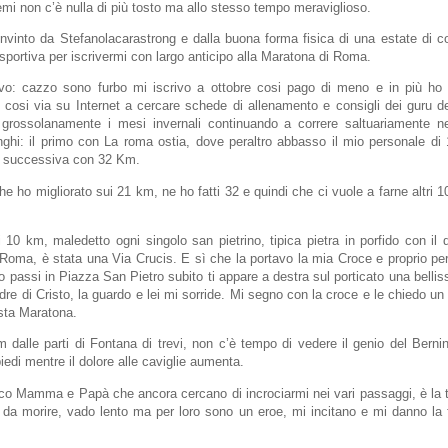
mi non c’è nulla di più tosto ma allo stesso tempo meraviglioso.
vinto da Stefanolacarastrong e dalla buona forma fisica di una estate di c
 sportiva per iscrivermi con largo anticipo alla Maratona di Roma.
: cazzo sono furbo mi iscrivo a ottobre cosi pago di meno e in più ho
E cosi via su Internet a cercare schede di allenamento e consigli dei guru de
o grossolanamente i mesi invernali continuando a correre saltuariamente 
ghi: il primo con La roma ostia, dove peraltro abbasso il mio personale di 1
 successiva con 32 Km.
e ho migliorato sui 21 km, ne ho fatti 32 e quindi che ci vuole a farne altri 10
mi 10 km, maledetto ogni singolo san pietrino, tipica pietra in porfido con il 
 Roma, è stata una Via Crucis. E sì che la portavo la mia Croce e proprio pe
 passi in Piazza San Pietro subito ti appare a destra sul porticato una bell
re di Cristo, la guardo e lei mi sorride. Mi segno con la croce e le chiedo un
sta Maratona.
 dalle parti di Fontana di trevi, non c’è tempo di vedere il genio del Bernin
iedi mentre il dolore alle caviglie aumenta.
co Mamma e Papà che ancora cercano di incrociarmi nei vari passaggi, è la t
 da morire, vado lento ma per loro sono un eroe, mi incitano e mi danno la 