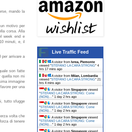
orse, mando la
 un motivo per
lla corsa. Alla
nel week end e
0 minuti, e, il
Live Traffic Feed
 per arrivare a
A visitor from
Ivrea, Piemonte
viewed "
STEFANO LA CARA STRONG
"
4
hrs 17 mins ago
quale son fatte
A visitor from
Milan, Lombardia
r quella non mi
viewed "
STEFANO LA CARA STRONG
"
21
issima immagine
hrs 4 mins ago
 favore per una
A visitor from
Singapore
viewed
"
STEFANO LA CARA STRONG: Come
(NON)…
"
1 day 2 hrs ago
i, tutto sfugge
A visitor from
Singapore
viewed
"
STEFANO LA CARA STRONG: Come
(NON)…
"
1 day 2 hrs ago
erza volta che
A visitor from
Singapore
viewed
forza di tenere
"
STEFANO LA CARA STRONG: Come
(NON)…
"
1 day 2 hrs ago
A visitor from
Singapore
viewed