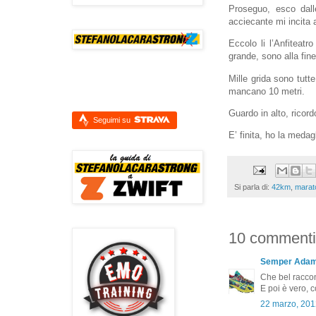
Proseguo, esco dall
acciecante mi incita 
Eccolo li l’Anfiteatr
grande, sono alla fin
Mille grida sono tutt
mancano 10 metri.
Guardo in alto, ricord
Seguimi su
E’ finita, ho la medagl
Si parla di:
42km
,
marat
10 commenti
Semper Ada
Che bel raccon
E poi è vero, 
22 marzo, 201