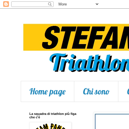
Home page
Chi sono
La squadra di triathlon più figa
che c'è