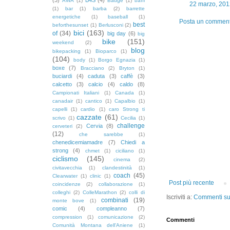
AWA
(1)
Badge
(1)
baffi
22 marzo, 201
(1)
bar
(1)
barba
(2)
barrette
energetiche
(1)
baseball
(1)
Posta un commen
best
beforthesunset
(1)
Berlusconi
(2)
bici
(163)
of
(34)
big day
(6)
big
bike
(151)
weekend
(2)
blog
bikepacking
(1)
Bioparco
(1)
(104)
body
(1)
Borgo Egnazia
(1)
boxe
(7)
Bracciano
(2)
Bryton
(1)
buciardi
(4)
caduta
(3)
caffè
(3)
calcetto
(3)
calcio
(4)
caldo
(8)
Campionati Italiani
(1)
Canada
(1)
canadair
(1)
cantico
(1)
Capalbio
(1)
capelli
(1)
cardio
(1)
caro Strong ti
cazzate
(61)
scrivo
(1)
Cecilia
(1)
challenge
Cervia
(8)
cerveteri
(2)
(12)
che sarebbe
(1)
chenedicemiamadre
(7)
Chiedi a
strong
(4)
chmet
(1)
ciciliano
(1)
ciclismo
(145)
cinema
(2)
civitavecchia
(1)
clandestinità
(1)
coach
(45)
Clearwater
(1)
clinic
(1)
Post più recente
coincidenze
(2)
collaborazione
(1)
colleghi
(2)
ColleMarathon
(2)
colli di
Iscriviti a:
Commenti sul
combinati
(19)
monte bove
(1)
comic
(4)
compleanno
(7)
compression
(1)
comunicazione
(2)
Commenti
Comunità Montana dell'Aniene
(1)