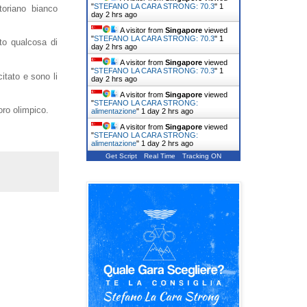
"
STEFANO LA CARA STRONG: 70.3
"
1
toriano bianco
day 2 hrs ago
A visitor from
Singapore
viewed
"
STEFANO LA CARA STRONG: 70.3
"
1
tto qualcosa di
day 2 hrs ago
A visitor from
Singapore
viewed
"
STEFANO LA CARA STRONG: 70.3
"
1
itato e sono li
day 2 hrs ago
A visitor from
Singapore
viewed
"
STEFANO LA CARA STRONG:
oro olimpico.
alimentazione
"
1 day 2 hrs ago
A visitor from
Singapore
viewed
"
STEFANO LA CARA STRONG:
alimentazione
"
1 day 2 hrs ago
Get Script
Real Time
Tracking ON