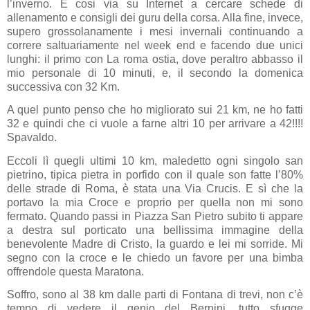
l’inverno. E cosi via su Internet a cercare schede di
allenamento e consigli dei guru della corsa. Alla fine, invece,
supero grossolanamente i mesi invernali continuando a
correre saltuariamente nel week end e facendo due unici
lunghi: il primo con La roma ostia, dove peraltro abbasso il
mio personale di 10 minuti, e, il secondo la domenica
successiva con 32 Km.
A quel punto penso che ho migliorato sui 21 km, ne ho fatti
32 e quindi che ci vuole a farne altri 10 per arrivare a 42!!!!
Spavaldo.
Eccoli lì quegli ultimi 10 km, maledetto ogni singolo san
pietrino, tipica pietra in porfido con il quale son fatte l’80%
delle strade di Roma, è stata una Via Crucis. E sì che la
portavo la mia Croce e proprio per quella non mi sono
fermato. Quando passi in Piazza San Pietro subito ti appare
a destra sul porticato una bellissima immagine della
benevolente Madre di Cristo, la guardo e lei mi sorride. Mi
segno con la croce e le chiedo un favore per una bimba
offrendole questa Maratona.
Soffro, sono al 38 km dalle parti di Fontana di trevi, non c’è
tempo di vedere il genio del Bernini, tutto sfugge