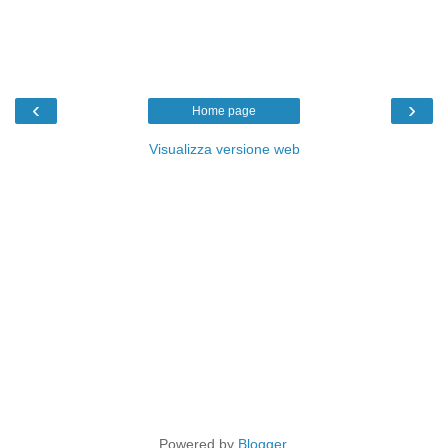
‹
›
Home page
Visualizza versione web
Powered by
Blogger
.