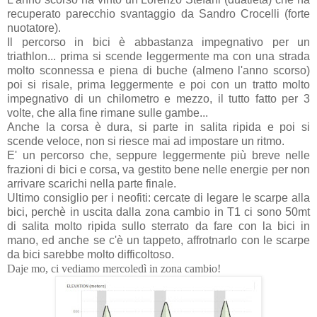
recuperato parecchio svantaggio da Sandro Crocelli (forte
nuotatore).
Il percorso in bici è abbastanza impegnativo per un
triathlon... prima si scende leggermente ma con una strada
molto sconnessa e piena di buche (almeno l'anno scorso)
poi si risale, prima leggermente e poi con un tratto molto
impegnativo di un chilometro e mezzo,
il tutto fatto per 3
volte, che alla fine rimane sulle gambe...
Anche la corsa è dura, si parte in salita ripida e poi si
scende veloce, non si riesce mai ad impostare un ritmo.
E' un percorso che, seppure leggermente più breve nelle
frazioni di bici e corsa, va gestito bene nelle energie per non
arrivare scarichi nella parte finale.
Ultimo consiglio per i neofiti: cercate di legare le scarpe alla
bici, perchè in uscita dalla zona cambio in T1 ci sono 50mt
di salita molto ripida sullo sterrato da fare con la bici in
mano, ed anche se c'è un tappeto, affrotnarlo con le scarpe
da bici sarebbe molto difficoltoso.
Daje mo, ci vediamo mercoledì in zona cambio!