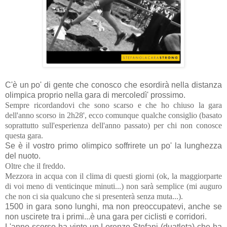
C'è un po' di gente che conosco che esordirà nella distanza
olimpica proprio nella gara di mercoledì' prossimo.
Sempre ricordandovi che sono scarso e che ho chiuso la gara
dell'anno scorso in 2h28', ecco comunque qualche consiglio (basato
soprattutto sull'esperienza dell'anno passato) per chi non conosce
questa gara.
Se è il vostro primo olimpico soffrirete un po' la lunghezza
del nuoto.
Oltre che il freddo.
Mezzora in acqua con il clima di questi giorni (ok, la maggiorparte
di voi meno di venticinque minuti...) non sarà semplice (mi auguro
che non ci sia qualcuno che si presenterà senza muta...).
1500 in gara sono lunghi, ma non preoccupatevi, anche se
non uscirete tra i primi...è una gara per ciclisti e corridori.
L'anno scorso ha vinto un Lorenzo Stefani (duatleta) che ha