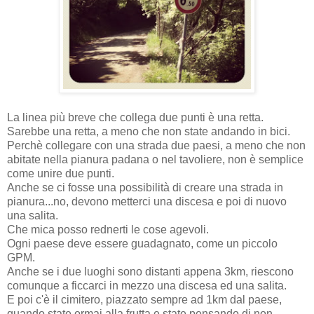
La linea più breve che collega due punti è una retta.
Sarebbe una retta, a meno che non state andando in bici.
Perchè collegare con una strada due paesi, a meno che non
abitate nella pianura padana o nel tavoliere, non è semplice
come unire due punti.
Anche se ci fosse una possibilità di creare una strada in
pianura...no, devono metterci una discesa e poi di nuovo
una salita.
Che mica posso rednerti le cose agevoli.
Ogni paese deve essere guadagnato, come un piccolo
GPM.
Anche se i due luoghi sono distanti appena 3km, riescono
comunque a ficcarci in mezzo una discesa ed una salita.
E poi c'è il cimitero, piazzato sempre ad 1km dal paese,
quando state ormai alla frutta e state pensando di non