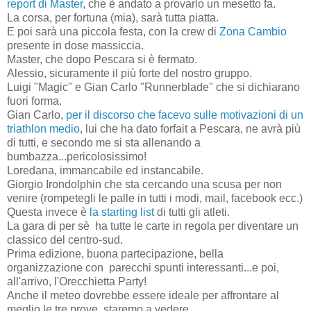
report di Master
, che è andato a provarlo un mesetto fa.
La corsa, per fortuna (mia), sarà tutta piatta.
E poi sarà una piccola festa, con la crew di
Zona Cambio
presente in dose massiccia.
Master, che dopo Pescara si è fermato.
Alessio, sicuramente il più forte del nostro gruppo.
Luigi "Magic" e Gian Carlo "Runnerblade" che si dichiarano
fuori forma.
Gian Carlo,
per il discorso che facevo sulle motivazioni di un
triathlon medio
, lui che ha dato forfait a Pescara, ne avrà più
di tutti, e secondo me si sta allenando a
bumbazza...pericolosissimo!
Loredana, immancabile ed instancabile.
Giorgio Irondolphin che sta cercando una scusa per non
venire (rompetegli le palle in tutti i modi, mail, facebook ecc.)
Questa invece è
la starting list
di tutti gli atleti.
La gara di per sè ha tutte le carte in regola per diventare un
classico del centro-sud.
Prima edizione, buona partecipazione, bella
organizzazione con parecchi spunti interessanti...e poi,
all'arrivo, l'Orecchietta Party!
Anche il meteo dovrebbe essere ideale per affrontare al
meglio le tre prove, staremo a vedere...