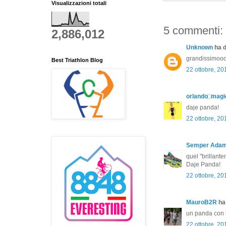
Visualizzazioni totali
5 commenti:
2,886,012
Unknown
ha d
grandissimoo
Best Triathlon Blog
22 ottobre, 20
orlando ҉ magi
daje panda!
22 ottobre, 20
Semper Ada
quel "brillante
Daje Panda!
22 ottobre, 20
MauroB2R
ha 
un panda con 
22 ottobre, 20