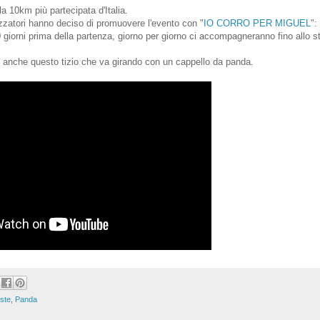
la 10km più partecipata d'Italia.
zzatori hanno deciso di promuovere l'evento con "
IO CORRO PER MIGUEL
":
 giorni prima della partenza, giorno per giorno ci accompagneranno fino allo st
c'è anche questo tizio che va girando con un cappello da panda.
iste
,
Panda