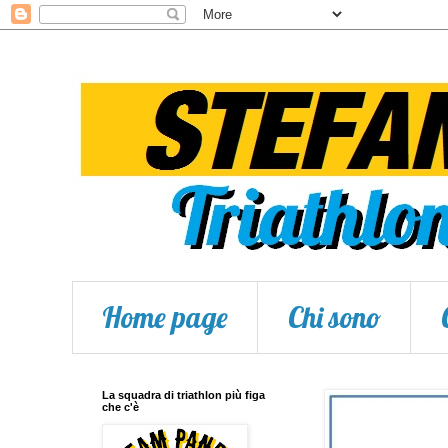
Home page
Chi sono
La squadra di triathlon più figa
che c'è