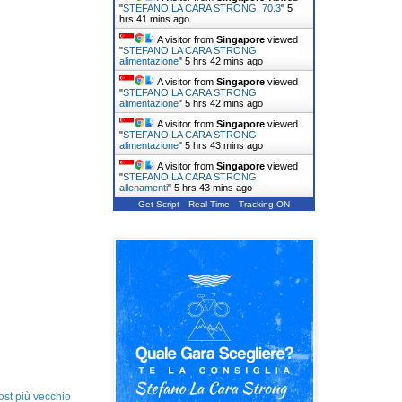
"
STEFANO LA CARA STRONG: 70.3
"
5
hrs 41 mins ago
A visitor from
Singapore
viewed
"
STEFANO LA CARA STRONG:
alimentazione
"
5 hrs 42 mins ago
A visitor from
Singapore
viewed
"
STEFANO LA CARA STRONG:
alimentazione
"
5 hrs 42 mins ago
A visitor from
Singapore
viewed
"
STEFANO LA CARA STRONG:
alimentazione
"
5 hrs 43 mins ago
A visitor from
Singapore
viewed
"
STEFANO LA CARA STRONG:
allenamenti
"
5 hrs 43 mins ago
Get Script
Real Time
Tracking ON
ost più vecchio