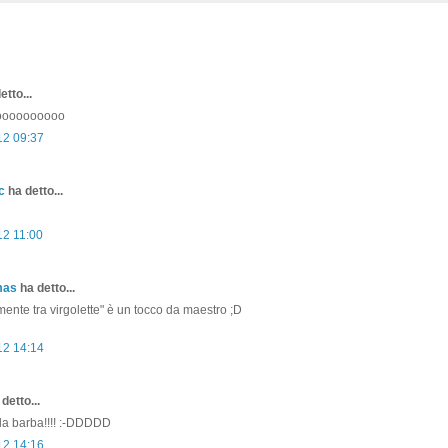
etto...
oooooooooo
12 09:37
c
ha detto...
12 11:00
mas
ha detto...
mente tra virgolette" è un tocco da maestro ;D
12 14:14
detto...
la barba!!!! :-DDDDD
12 14:16