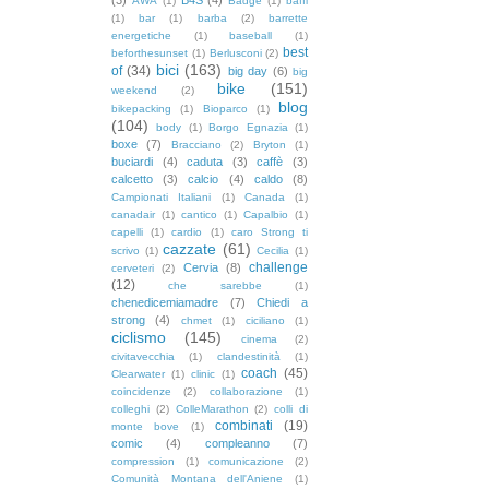
AWA
(1)
Badge
(1)
baffi
(1)
bar
(1)
barba
(2)
barrette
energetiche
(1)
baseball
(1)
best
beforthesunset
(1)
Berlusconi
(2)
bici
(163)
of
(34)
big day
(6)
big
bike
(151)
weekend
(2)
blog
bikepacking
(1)
Bioparco
(1)
(104)
body
(1)
Borgo Egnazia
(1)
boxe
(7)
Bracciano
(2)
Bryton
(1)
buciardi
(4)
caduta
(3)
caffè
(3)
calcetto
(3)
calcio
(4)
caldo
(8)
Campionati Italiani
(1)
Canada
(1)
canadair
(1)
cantico
(1)
Capalbio
(1)
capelli
(1)
cardio
(1)
caro Strong ti
cazzate
(61)
scrivo
(1)
Cecilia
(1)
challenge
Cervia
(8)
cerveteri
(2)
(12)
che sarebbe
(1)
chenedicemiamadre
(7)
Chiedi a
strong
(4)
chmet
(1)
ciciliano
(1)
ciclismo
(145)
cinema
(2)
civitavecchia
(1)
clandestinità
(1)
coach
(45)
Clearwater
(1)
clinic
(1)
coincidenze
(2)
collaborazione
(1)
colleghi
(2)
ColleMarathon
(2)
colli di
combinati
(19)
monte bove
(1)
comic
(4)
compleanno
(7)
compression
(1)
comunicazione
(2)
Comunità Montana dell'Aniene
(1)