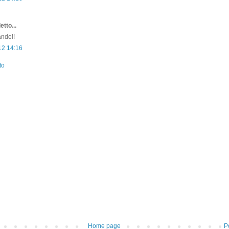
etto...
ande!!
12 14:16
to
Home page
P