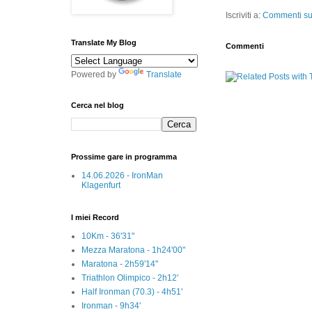
Iscriviti a:
Commenti sul
Translate My Blog
Commenti
Powered by
Translate
Cerca nel blog
Prossime gare in programma
14.06.2026 - IronMan
Klagenfurt
I miei Record
10Km - 36'31"
Mezza Maratona - 1h24'00"
Maratona - 2h59'14"
Triathlon Olimpico - 2h12'
Half Ironman (70.3) - 4h51'
Ironman - 9h34'