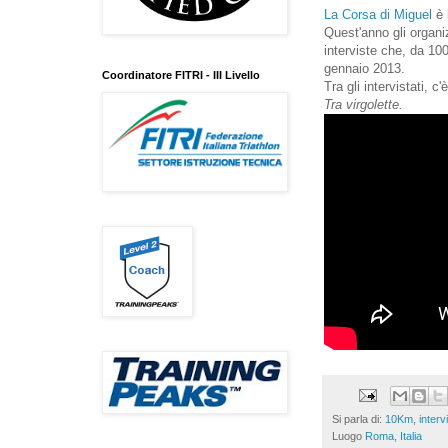
La Corsa di Miguel
è 
Quest'anno gli organi
interviste che, da 100
gennaio 2013.
Coordinatore FITRI - III Livello
Tra gli intervistati, 
Tra virgolette.
Si parla di:
10Km
,
interv
Luogo
Roma, Italia