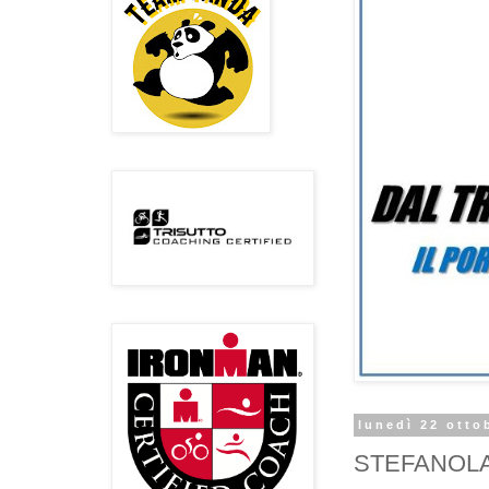
lunedì 22 otto
STEFANOLAC