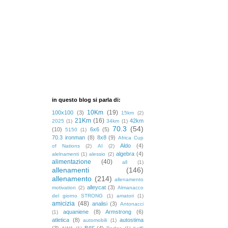
in questo blog si parla di:
10Km
(19)
100x100
(3)
15km
(2)
21Km
(16)
42km
2025
(1)
34km
(1)
70.3
(54)
(10)
6x6
(5)
5150
(1)
70.3 ironman
(8)
8x8
(9)
Africa Cup
Aldo
(4)
of Nations
(2)
AI
(2)
algebra
(4)
alelnamenti
(1)
alessio
(2)
alimentazione
(40)
all
(1)
allenamenti
(146)
allenamento
(214)
allenamento
alleycat
(3)
motivation
(2)
Almanacco
del giorno STRONG
(1)
amatori
(1)
amicizia
(48)
analisi
(3)
Antonacci
aquaniene
(8)
Armstrong
(6)
(1)
atletica
(8)
autostima
automobili
(1)
(3)
B4S
(4)