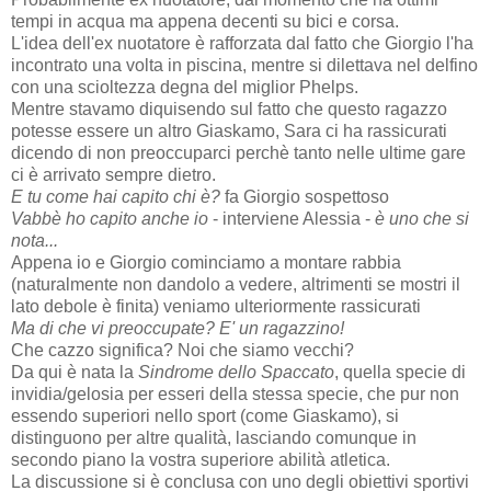
tempi in acqua ma appena decenti su bici e corsa.
L'idea dell'ex nuotatore è rafforzata dal fatto che Giorgio l'ha
incontrato una volta in piscina, mentre si dilettava nel delfino
con una scioltezza degna del miglior Phelps.
Mentre stavamo diquisendo sul fatto che questo ragazzo
potesse essere un altro Giaskamo, Sara ci ha rassicurati
dicendo di non preoccuparci perchè tanto nelle ultime gare
ci è arrivato sempre dietro.
E tu come hai capito chi è?
fa Giorgio sospettoso
Vabbè ho capito anche io
- interviene Alessia -
è uno che si
nota...
Appena io e Giorgio cominciamo a montare rabbia
(naturalmente non dandolo a vedere, altrimenti se mostri il
lato debole è finita) veniamo ulteriormente rassicurati
Ma di che vi preoccupate? E' un ragazzino!
Che cazzo significa? Noi che siamo vecchi?
Da qui è nata la
Sindrome dello Spaccato
, quella specie di
invidia/gelosia per esseri della stessa specie, che pur non
essendo superiori nello sport (come Giaskamo), si
distinguono per altre qualità, lasciando comunque in
secondo piano la vostra superiore abilità atletica.
La discussione si è conclusa con uno degli obiettivi sportivi