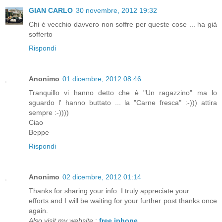
GIAN CARLO
30 novembre, 2012 19:32
Chi è vecchio davvero non soffre per queste cose ... ha già
sofferto
Rispondi
Anonimo
01 dicembre, 2012 08:46
Tranquillo vi hanno detto che è "Un ragazzino" ma lo
sguardo l' hanno buttato ... la "Carne fresca" :-))) attira
sempre :-))))
Ciao
Beppe
Rispondi
Anonimo
02 dicembre, 2012 01:14
Thanks for sharing your info. I truly appreciate your
efforts and I will be waiting for your further post thanks once
again.
Also visit my website
:
free iphone