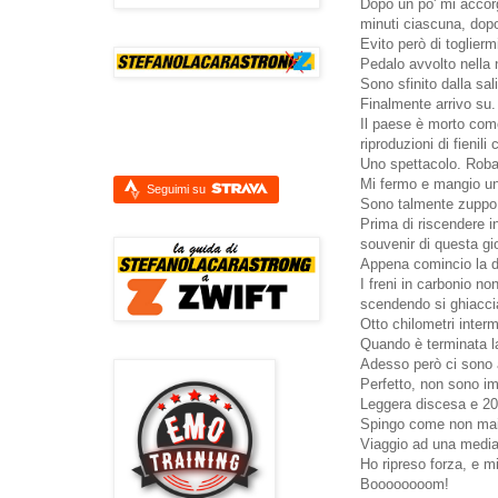
Dopo un po' mi accor
minuti ciascuna, dopo
Evito però di toglier
Pedalo avvolto nella
Sono sfinito dalla sal
Finalmente arrivo su.
Il paese è morto com
riproduzioni di fienili
Uno spettacolo. Roba 
Mi fermo e mangio u
Seguimi su
Sono talmente zuppo 
Prima di riscendere i
souvenir di questa gi
Appena comincio la d
I freni in carbonio n
scendendo si ghiacci
Otto chilometri interm
Quando è terminata l
Adesso però ci sono a
Perfetto, non sono im
Leggera discesa e 20k
Spingo come non mai
Viaggio ad una media 
Ho ripreso forza, e m
Boooooooom!