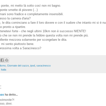
 ponte, mi metto là sotto così non mi bagno.
ponte smette di piovere (...)
e mani sono fradice e completamente insensibili.
sso la camera d'aria?
, le dita cominciano a fare il loro dovere e con il sudore che intanto mi si è 
 pronto a ripartire.
 tenetevi forte - che negli ultimi 10km non è successo NIENTE!
o che se non mi prende la febbre questa volta non mi prende più.
ollente mezzora solamente per scongelare le dita.
, mi sento piuttosto bene.
prossima volta a Saracinesco?
lismo
,
Giornate del cazzo
,
ipod
,
saracinesco
Italia
:
mas
ha detto...
polmonite?!
so, direi.