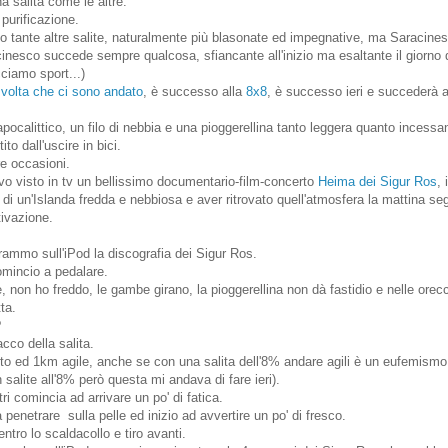
 salita come le altre.
 purificazione.
o tante altre salite, naturalmente più blasonate ed impegnative, ma Saracines
nesco succede sempre qualcosa, sfiancante all'inizio ma esaltante il giorno 
cciamo sport...)
 volta che ci sono andato
, è successo alla
8x8
, è successo ieri e succederà 
io apocalittico, un filo di nebbia e una pioggerellina tanto leggera quanto incessa
to dall'uscire in bici.
re occasioni.
o visto in tv un bellissimo documentario-film-concerto
Heima dei Sigur Ros
, 
i un'Islanda fredda e nebbiosa e aver ritrovato quell'atmosfera la mattina se
ivazione.
ammo sull'iPod la discografia dei Sigur Ros.
omincio a pedalare.
e, non ho freddo, le gambe girano, la pioggerellina non dà fastidio e nelle orec
ta.
?
acco della salita.
to ed 1km agile, anche se con una salita dell'8% andare agili è un eufemismo 
salite all'8% però questa mi andava di fare ieri).
i comincia ad arrivare un po' di fatica.
penetrare sulla pelle ed inizio ad avvertire un po' di fresco.
entro lo scaldacollo e tiro avanti.