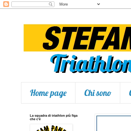
Home page
Chi sono
La squadra di triathlon più figa
che c'è