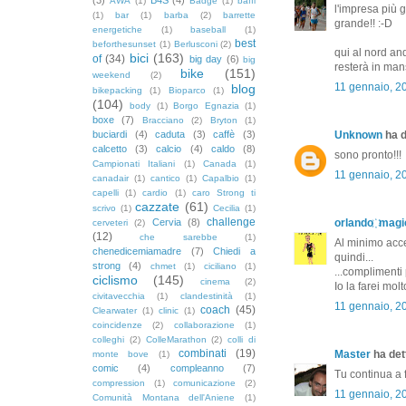
AWA
(1)
Badge
(1)
baffi
l'impresa più g
(1)
bar
(1)
barba
(2)
barrette
grande!! :-D
energetiche
(1)
baseball
(1)
best
beforthesunset
(1)
Berlusconi
(2)
qui al nord an
bici
(163)
of
(34)
big day
(6)
big
resterà in man
bike
(151)
weekend
(2)
11 gennaio, 2
blog
bikepacking
(1)
Bioparco
(1)
(104)
body
(1)
Borgo Egnazia
(1)
boxe
(7)
Bracciano
(2)
Bryton
(1)
buciardi
(4)
caduta
(3)
caffè
(3)
Unknown
ha d
calcetto
(3)
calcio
(4)
caldo
(8)
sono pronto!!!
Campionati Italiani
(1)
Canada
(1)
11 gennaio, 2
canadair
(1)
cantico
(1)
Capalbio
(1)
capelli
(1)
cardio
(1)
caro Strong ti
cazzate
(61)
scrivo
(1)
Cecilia
(1)
challenge
Cervia
(8)
orlando ҉ magi
cerveteri
(2)
(12)
che sarebbe
(1)
Al minimo acce
chenedicemiamadre
(7)
Chiedi a
quindi...
strong
(4)
chmet
(1)
ciciliano
(1)
...complimenti
ciclismo
(145)
cinema
(2)
Io la farei molt
civitavecchia
(1)
clandestinità
(1)
11 gennaio, 2
coach
(45)
Clearwater
(1)
clinic
(1)
coincidenze
(2)
collaborazione
(1)
colleghi
(2)
ColleMarathon
(2)
colli di
combinati
(19)
Master
ha dett
monte bove
(1)
comic
(4)
compleanno
(7)
Tu continua a 
compression
(1)
comunicazione
(2)
11 gennaio, 2
Comunità Montana dell'Aniene
(1)