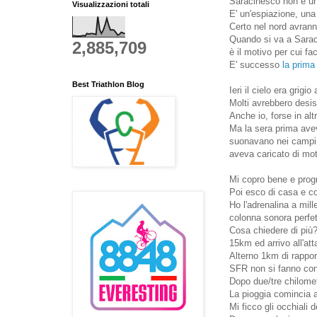
Saracinesco non è una
Visualizzazioni totali
E' un'espiazione, una
Certo nel nord avrann
Quando si va a Saraci
2,885,709
è il motivo per cui fa
E' successo
la prima
Best Triathlon Blog
Ieri il cielo era grig
Molti avrebbero desisti
Anche io, forse in alt
Ma la sera prima avev
suonavano nei campi d
aveva caricato di mot
Mi copro bene e progr
Poi esco di casa e c
Ho l'adrenalina a mill
colonna sonora perfet
Cosa chiedere di più
15km ed arrivo all'att
Alterno 1km di rappor
SFR non si fanno con 
Dopo due/tre chilometr
La pioggia comincia a 
Mi ficco gli occhiali d