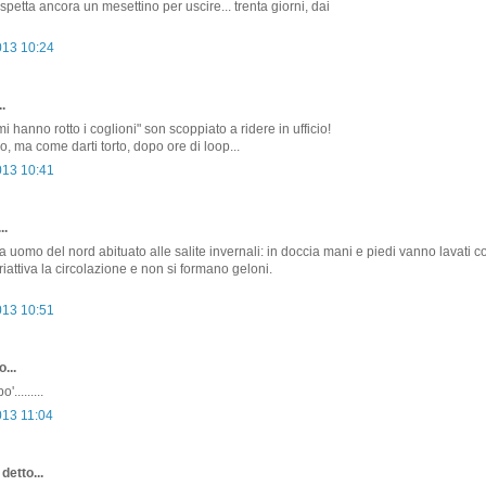
petta ancora un mesettino per uscire... trenta giorni, dai
013 10:24
.
i hanno rotto i coglioni" son scoppiato a ridere in ufficio!
o, ma come darti torto, dopo ore di loop...
013 10:41
..
a uomo del nord abituato alle salite invernali: in doccia mani e piedi vanno lavati 
 riattiva la circolazione e non si formano geloni.
013 10:51
...
'.........
013 11:04
detto...