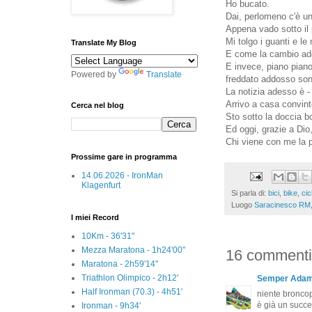
Ho bucato.
Dai, perlomeno c'è un
Appena vado sotto il 
Mi tolgo i guanti e l
Translate My Blog
E come la cambio ade
E invece, piano piano
Powered by
Translate
freddato addosso sono
La notizia adesso è -
Arrivo a casa convint
Cerca nel blog
Sto sotto la doccia b
Ed oggi, grazie a Dio
Chi viene con me la 
Prossime gare in programma
14.06.2026 - IronMan
Klagenfurt
Si parla di:
bici
,
bike
,
cic
Luogo
Saracinesco RM, 
I miei Record
10Km - 36'31"
Mezza Maratona - 1h24'00"
16 commenti
Maratona - 2h59'14"
Triathlon Olimpico - 2h12'
Semper Ada
Half Ironman (70.3) - 4h51'
niente bronco
è già un succes
Ironman - 9h34'