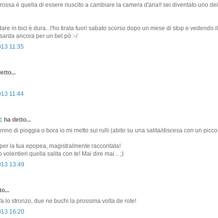
rossa è quella di essere riuscito a cambiare la camera d'aria!! sei diventato uno dei 
dare in bici è dura...l'ho tirata fuori sabato scorso dopo un mese di stop e vedendo 
sarda ancora per un bel pò :-/
013 11:35
etto...
013 11:44
c
ha detto...
nno di pioggia o bora io mi metto sui rulli (abito su una salita/discesa con un picco
 per la tua epopea, magistralmente raccontata!
o volentieri quella salita con te! Mai dire mai... ;)
013 13:49
o...
fa lo stronzo, due ne buchi la prossima volta de rote!
013 16:20