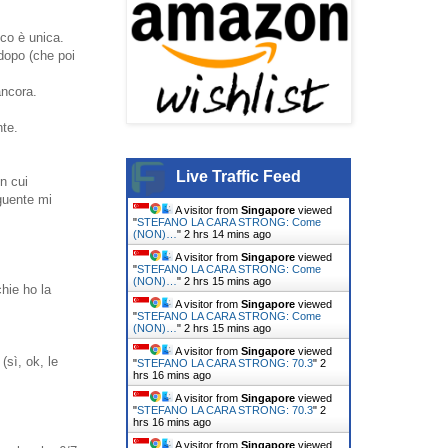
co è unica.
dopo (che poi
ancora.
nte.
Live Traffic Feed
in cui
guente mi
A visitor from
Singapore
viewed
"
STEFANO LA CARA STRONG: Come
(NON)…
"
2 hrs 14 mins ago
A visitor from
Singapore
viewed
"
STEFANO LA CARA STRONG: Come
(NON)…
"
2 hrs 15 mins ago
chie ho la
A visitor from
Singapore
viewed
"
STEFANO LA CARA STRONG: Come
(NON)…
"
2 hrs 15 mins ago
A visitor from
Singapore
viewed
(sì, ok, le
"
STEFANO LA CARA STRONG: 70.3
"
2
hrs 16 mins ago
A visitor from
Singapore
viewed
"
STEFANO LA CARA STRONG: 70.3
"
2
hrs 16 mins ago
A visitor from
Singapore
viewed