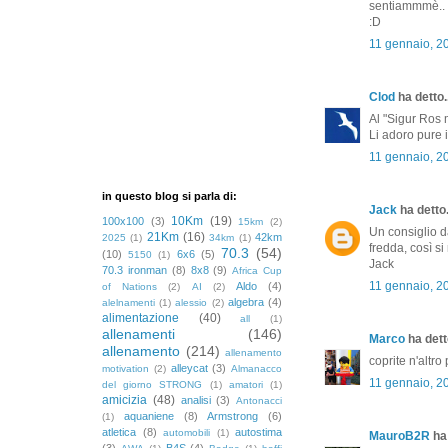
sentiammmè.. s
:D
11 gennaio, 2
Clod
ha detto..
Al "Sigur Ros m
Li adoro pure i
11 gennaio, 2
in questo blog si parla di:
Jack
ha detto.
10Km
(19)
100x100
(3)
15km
(2)
Un consiglio d
21Km
(16)
42km
2025
(1)
34km
(1)
fredda, così si
70.3
(54)
(10)
6x6
(5)
5150
(1)
Jack
70.3 ironman
(8)
8x8
(9)
Africa Cup
11 gennaio, 2
Aldo
(4)
of Nations
(2)
AI
(2)
algebra
(4)
alelnamenti
(1)
alessio
(2)
alimentazione
(40)
all
(1)
allenamenti
(146)
Marco
ha detto
allenamento
(214)
allenamento
coprite n'altro po
alleycat
(3)
motivation
(2)
Almanacco
11 gennaio, 2
del giorno STRONG
(1)
amatori
(1)
amicizia
(48)
analisi
(3)
Antonacci
aquaniene
(8)
Armstrong
(6)
(1)
atletica
(8)
autostima
automobili
(1)
MauroB2R
ha 
(3)
B4S
(4)