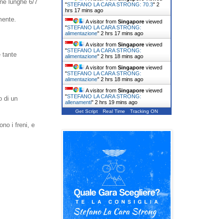
ne lunghe 6/7
"
STEFANO LA CARA STRONG: 70.3
"
2
hrs 17 mins ago
mente.
A visitor from
Singapore
viewed
"
STEFANO LA CARA STRONG:
alimentazione
"
2 hrs 17 mins ago
A visitor from
Singapore
viewed
"
STEFANO LA CARA STRONG:
 tante
alimentazione
"
2 hrs 18 mins ago
A visitor from
Singapore
viewed
"
STEFANO LA CARA STRONG:
alimentazione
"
2 hrs 18 mins ago
A visitor from
Singapore
viewed
"
STEFANO LA CARA STRONG:
o di un
allenamenti
"
2 hrs 19 mins ago
Get Script
Real Time
Tracking ON
no i freni, e