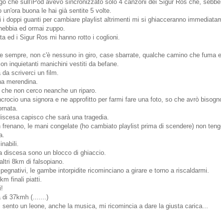
go che sull'iPod avevo sincronizzato solo 4 canzoni dei Sigur Ros che, sebbe
 un'ora buona le hai già sentite 5 volte.
mi i doppi guanti per cambiare playlist altrimenti mi si ghiacceranno immediata
 nebbia ed ormai zuppo.
ita ed i Sigur Ros mi hanno rotto i coglioni.
e sempre, non c'è nessuno in giro, case sbarrate, qualche camino che fuma e
 con inquietanti manichini vestiti da befane.
da scriverci un film.
na merendina.
che non cerco neanche un riparo.
ncrocio una signora e ne approfitto per farmi fare una foto, so che avrò bisogn
ornata.
iscesa capisco che sarà una tragedia.
on frenano, le mani congelate (ho cambiato playlist prima di scendere) non tengo
a.
inabili.
a discesa sono un blocco di ghiaccio.
ltri 8km di falsopiano.
pegnativi, le gambe intorpidite ricominciano a girare e torno a riscaldarmi.
m finali piatti.
!
di 37kmh (.......)
i sento un leone, anche la musica, mi ricomincia a dare la giusta carica...