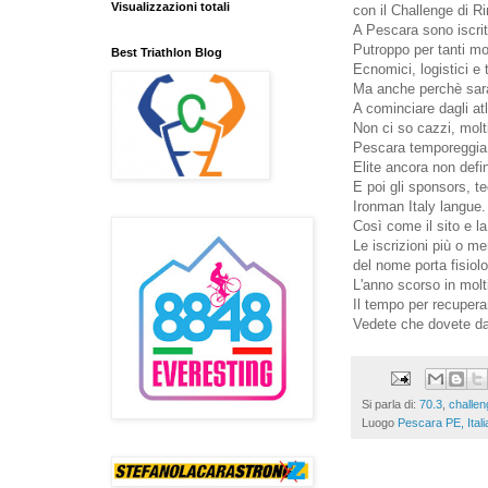
Visualizzazioni totali
con il Challenge di Ri
A Pescara sono iscritt
Putroppo per tanti mot
Best Triathlon Blog
Ecnomici, logistici e 
Ma anche perchè sarà 
A cominciare dagli atl
Non ci so cazzi, mol
Pescara temporeggia
Elite ancora non defi
E poi gli sponsors, t
Ironman Italy langue.
Così come il sito e l
Le iscrizioni più o 
del nome porta fisiolo
L'anno scorso in molt
Il tempo per recupera
Vedete che dovete da 
Si parla di:
70.3
,
challen
Luogo
Pescara PE, Itali