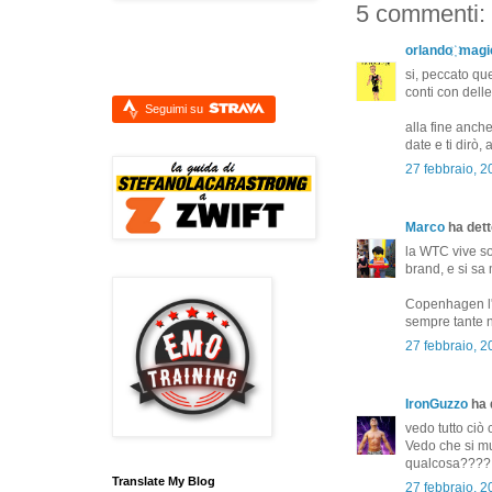
5 commenti:
orlando ҉ magi
si, peccato qu
conti con dell
Seguimi su
alla fine anche
date e ti dirò,
27 febbraio, 
Marco
ha detto
la WTC vive so
brand, e si sa
Copenhagen l'a
sempre tante n
27 febbraio, 2
IronGuzzo
ha d
vedo tutto ciò
Vedo che si mu
qualcosa????
Translate My Blog
27 febbraio, 