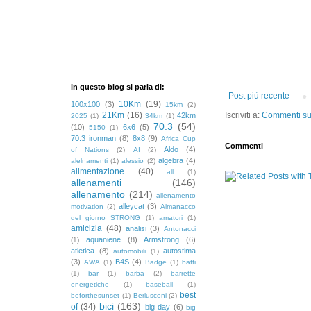
in questo blog si parla di:
Post più recente
10Km
(19)
100x100
(3)
15km
(2)
21Km
(16)
Iscriviti a:
Commenti sul
42km
2025
(1)
34km
(1)
70.3
(54)
(10)
6x6
(5)
5150
(1)
70.3 ironman
(8)
8x8
(9)
Africa Cup
Commenti
Aldo
(4)
of Nations
(2)
AI
(2)
algebra
(4)
alelnamenti
(1)
alessio
(2)
alimentazione
(40)
all
(1)
allenamenti
(146)
allenamento
(214)
allenamento
alleycat
(3)
motivation
(2)
Almanacco
del giorno STRONG
(1)
amatori
(1)
amicizia
(48)
analisi
(3)
Antonacci
aquaniene
(8)
Armstrong
(6)
(1)
atletica
(8)
autostima
automobili
(1)
(3)
B4S
(4)
AWA
(1)
Badge
(1)
baffi
(1)
bar
(1)
barba
(2)
barrette
energetiche
(1)
baseball
(1)
best
beforthesunset
(1)
Berlusconi
(2)
bici
(163)
of
(34)
big day
(6)
big