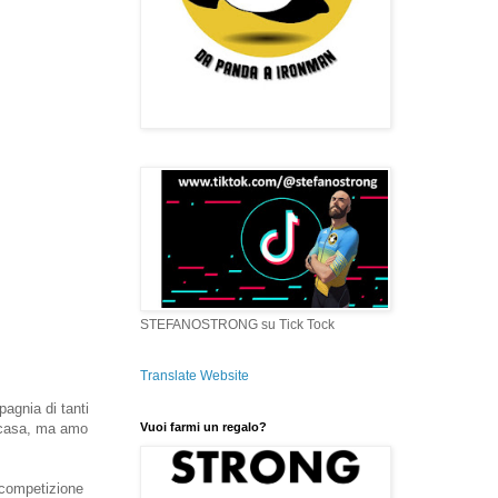
STEFANOSTRONG su Tick Tock
Translate Website
agnia di tanti
Vuoi farmi un regalo?
a casa, ma amo
n competizione