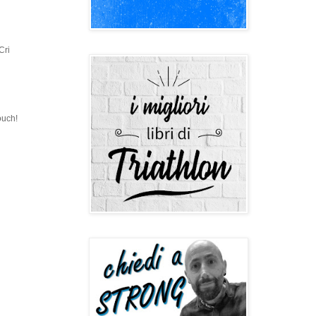
Cri
ouch!