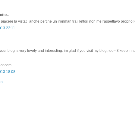
tto...
 piacere la vistati: anche perché un ironman tra i lettori non me l'aspettavo proprio! 
013 22:11
your blog is very lovely and interesting. im glad if you visit my blog, too <3 keep in t
pot.com
2013 18:08
to