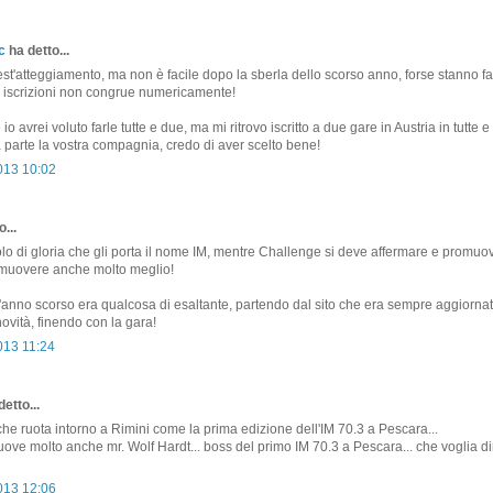
c
ha detto...
est'atteggiamento, ma non è facile dopo la sberla dello scorso anno, forse stanno f
e iscrizioni non congrue numericamente!
 io avrei voluto farle tutte e due, ma mi ritrovo iscritto a due gare in Austria in tutte e
 a parte la vostra compagnia, credo di aver scelto bene!
2013 10:02
...
lo di gloria che gli porta il nome IM, mentre Challenge si deve affermare e promuov
 muovere anche molto meglio!
nno scorso era qualcosa di esaltante, partendo dal sito che era sempre aggiorna
ovità, finendo con la gara!
013 11:24
etto...
 che ruota intorno a Rimini come la prima edizione dell'IM 70.3 a Pescara...
ove molto anche mr. Wolf Hardt... boss del primo IM 70.3 a Pescara... che voglia di
2013 12:06