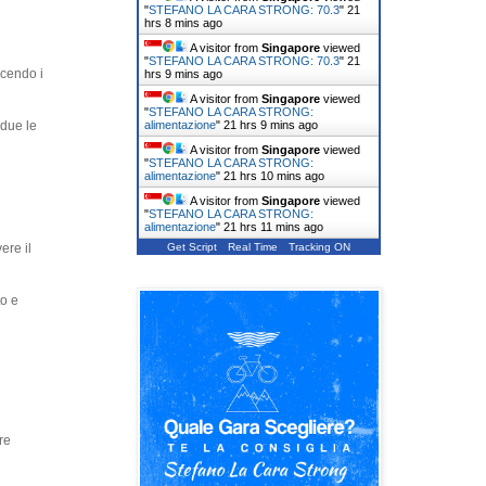
"
STEFANO LA CARA STRONG: 70.3
"
21
hrs 8 mins ago
A visitor from
Singapore
viewed
"
STEFANO LA CARA STRONG: 70.3
"
21
acendo i
hrs 9 mins ago
A visitor from
Singapore
viewed
"
STEFANO LA CARA STRONG:
alimentazione
"
21 hrs 9 mins ago
 due le
A visitor from
Singapore
viewed
"
STEFANO LA CARA STRONG:
alimentazione
"
21 hrs 10 mins ago
A visitor from
Singapore
viewed
"
STEFANO LA CARA STRONG:
alimentazione
"
21 hrs 11 mins ago
Get Script
Real Time
Tracking ON
ere il
to e
re