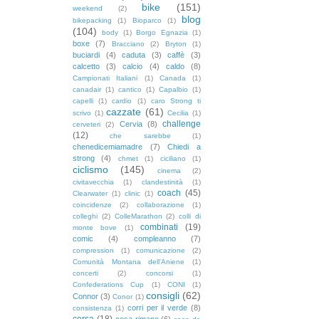
bike
(151)
weekend
(2)
blog
bikepacking
(1)
Bioparco
(1)
(104)
body
(1)
Borgo Egnazia
(1)
boxe
(7)
Bracciano
(2)
Bryton
(1)
buciardi
(4)
caduta
(3)
caffè
(3)
calcetto
(3)
calcio
(4)
caldo
(8)
Campionati Italiani
(1)
Canada
(1)
canadair
(1)
cantico
(1)
Capalbio
(1)
capelli
(1)
cardio
(1)
caro Strong ti
cazzate
(61)
scrivo
(1)
Cecilia
(1)
challenge
Cervia
(8)
cerveteri
(2)
(12)
che sarebbe
(1)
chenedicemiamadre
(7)
Chiedi a
strong
(4)
chmet
(1)
ciciliano
(1)
ciclismo
(145)
cinema
(2)
civitavecchia
(1)
clandestinità
(1)
coach
(45)
Clearwater
(1)
clinic
(1)
coincidenze
(2)
collaborazione
(1)
colleghi
(2)
ColleMarathon
(2)
colli di
combinati
(19)
monte bove
(1)
comic
(4)
compleanno
(7)
compression
(1)
comunicazione
(2)
Comunità Montana dell'Aniene
(1)
concerti
(2)
concorsi
(1)
Confederations Cup
(1)
CONI
(1)
consigli
(62)
Connor
(3)
Conor
(1)
corri per il verde
(8)
consistenza
(1)
corsa
(18)
cosa rimane
(6)