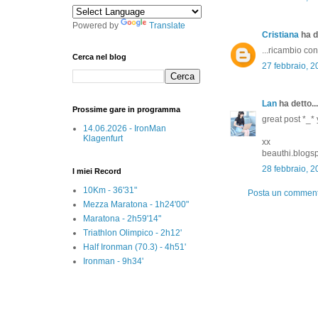
Powered by
Translate
Cristiana
ha de
...ricambio con
Cerca nel blog
27 febbraio, 2
Lan
ha detto...
Prossime gare in programma
great post *_* 
14.06.2026 - IronMan
Klagenfurt
xx
beauthi.blogs
28 febbraio, 
I miei Record
10Km - 36'31"
Posta un commen
Mezza Maratona - 1h24'00"
Maratona - 2h59'14"
Triathlon Olimpico - 2h12'
Half Ironman (70.3) - 4h51'
Ironman - 9h34'