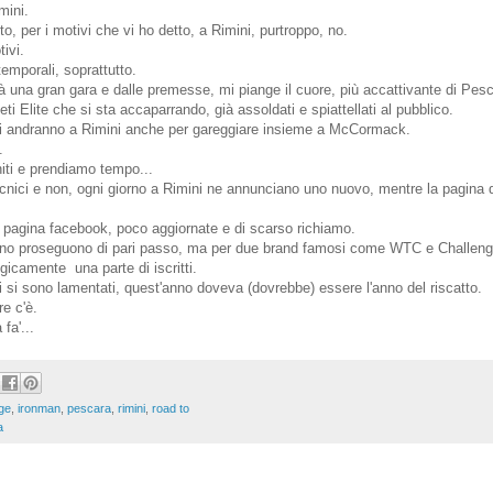
mini.
o, per i motivi che vi ho detto, a Rimini, purtroppo, no.
ivi.
temporali, soprattutto.
una gran gara e dalle premesse, mi piange il cuore, più accattivante di Pesc
eti Elite che si sta accaparrando, già assoldati e spiattellati al pubblico.
ti andranno a Rimini anche per gareggiare insieme a McCormack.
.
niti e prendiamo tempo...
ecnici e non, ogni giorno a Rimini ne annunciano uno nuovo, mentre la pagina 
a pagina facebook, poco aggiornate e di scarso richiamo.
meno proseguono di pari passo, ma per due brand famosi come WTC e Challenge
gicamente una parte di iscritti.
i si sono lamentati, quest'anno doveva (dovrebbe) essere l'anno del riscatto.
re c'è.
fa'...
ge
,
ironman
,
pescara
,
rimini
,
road to
a