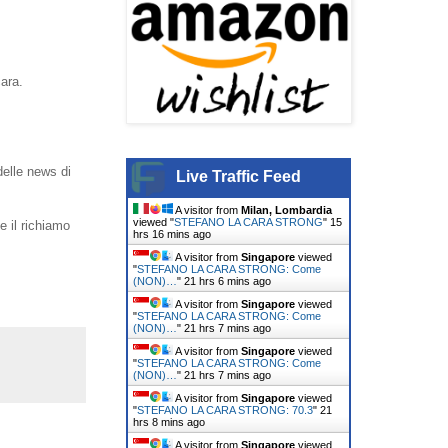
ara.
delle news di
Live Traffic Feed
A visitor from
Milan, Lombardia
viewed "
STEFANO LA CARA STRONG
"
15
 il richiamo
hrs 16 mins ago
A visitor from
Singapore
viewed
"
STEFANO LA CARA STRONG: Come
(NON)…
"
21 hrs 6 mins ago
A visitor from
Singapore
viewed
"
STEFANO LA CARA STRONG: Come
(NON)…
"
21 hrs 7 mins ago
A visitor from
Singapore
viewed
"
STEFANO LA CARA STRONG: Come
(NON)…
"
21 hrs 7 mins ago
A visitor from
Singapore
viewed
"
STEFANO LA CARA STRONG: 70.3
"
21
hrs 8 mins ago
A visitor from
Singapore
viewed