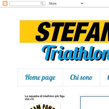
Home page
Chi sono
La squadra di triathlon più figa
che c'è