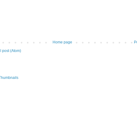
Home page
P
 post (Atom)