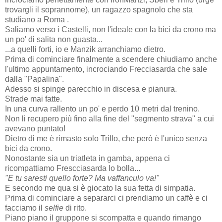
trovargli il soprannome), un ragazzo spagnolo che sta
studiano a Roma .
Saliamo verso i Castelli, non l'ideale con la bici da crono ma
un po' di salita non guasta...
...a quelli forti, io e Manzik arranchiamo dietro.
Prima di cominciare finalmente a scendere chiudiamo anche
l'ultimo appuntamento, incrociando Frecciasarda che sale
dalla "Papalina".
Adesso si spinge parecchio in discesa e pianura.
Strade mai fatte.
In una curva rallento un po' e perdo 10 metri dal trenino.
Non li recupero più fino alla fine del "segmento strava" a cui
avevano puntato!
Dietro di me è rimasto solo Trillo, che però è l'unico senza
bici da crono.
Nonostante sia un triatleta in gamba, appena ci
ricompattiamo Frescciasarda lo bolla...
"E tu saresti quello forte? Ma vaffanculo va!"
E secondo me qua si è giocato la sua fetta di simpatia.
Prima di cominciare a separarci ci prendiamo un caffè e ci
facciamo il
selfie
di rito.
Piano piano il gruppone si scompatta e quando rimango