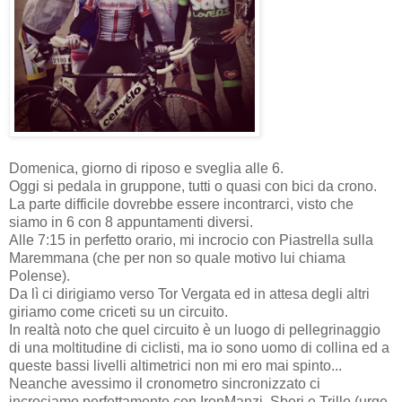
Domenica, giorno di riposo e sveglia alle 6.
Oggi si pedala in gruppone, tutti o quasi con bici da crono.
La parte difficile dovrebbe essere incontrarci, visto che
siamo in 6 con 8 appuntamenti diversi.
Alle 7:15 in perfetto orario, mi incrocio con Piastrella sulla
Maremmana (che per non so quale motivo lui chiama
Polense).
Da lì ci dirigiamo verso Tor Vergata ed in attesa degli altri
giriamo come criceti su un circuito.
In realtà noto che quel circuito è un luogo di pellegrinaggio
di una moltitudine di ciclisti, ma io sono uomo di collina ed a
queste bassi livelli altimetrici non mi ero mai spinto...
Neanche avessimo il cronometro sincronizzato ci
incrociamo perfettamente con IronManzi, Sberi e Trillo (urge