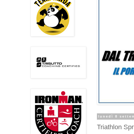
lunedì 8 sette
Triathlon Sp