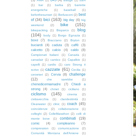
AWA
(1)
Badge
(1)
baffi
(1)
bar
(1)
barba
(2)
barrette
energetiche
(1)
baseball
(1)
best
beforthesunset
(1)
Berlusconi
(2)
bici
(163)
of
(34)
big day
(6)
big
bike
(151)
weekend
(2)
blog
bikepacking
(1)
Bioparco
(1)
(104)
body
(1)
Borgo Egnazia
(1)
boxe
(7)
Bracciano
(2)
Bryton
(1)
buciardi
(4)
caduta
(3)
caffè
(3)
calcetto
(3)
calcio
(4)
caldo
(8)
Campionati Italiani
(1)
Canada
(1)
canadair
(1)
cantico
(1)
Capalbio
(1)
capelli
(1)
cardio
(1)
caro Strong ti
cazzate
(61)
scrivo
(1)
Cecilia
(1)
challenge
Cervia
(8)
cerveteri
(2)
(12)
che sarebbe
(1)
chenedicemiamadre
(7)
Chiedi a
strong
(4)
chmet
(1)
ciciliano
(1)
ciclismo
(145)
cinema
(2)
civitavecchia
(1)
clandestinità
(1)
coach
(45)
Clearwater
(1)
clinic
(1)
coincidenze
(2)
collaborazione
(1)
colleghi
(2)
ColleMarathon
(2)
colli di
combinati
(19)
monte bove
(1)
comic
(4)
compleanno
(7)
compression
(1)
comunicazione
(2)
Comunità Montana dell'Aniene
(1)