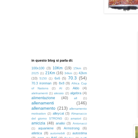
in questo blog si parla di:
10Km
(19)
100x100
(3)
15km
(2)
21Km
(16)
42km
2025
(1)
34km
(1)
70.3
(54)
(10)
6x6
(5)
5150
(1)
70.3 ironman
(8)
8x8
(9)
Africa Cup
Aldo
(4)
of Nations
(2)
AI
(2)
algebra
(4)
alelnamenti
(1)
alessio
(2)
alimentazione
(40)
all
(1)
allenamenti
(146)
allenamento
(213)
allenamento
alleycat
(3)
motivation
(2)
Almanacco
del giorno STRONG
(1)
amatori
(1)
amicizia
(48)
analisi
(3)
Antonacci
aquaniene
(8)
Armstrong
(6)
(1)
atletica
(8)
autostima
automobili
(1)
(3)
B4S
(4)