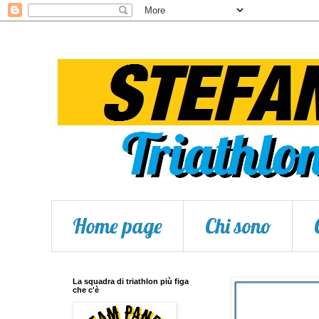
Home page
Chi sono
La squadra di triathlon più figa
che c'è