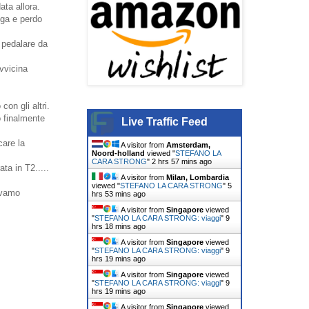
ata allora.
nga e perdo
 pedalare da
vvicina
on gli altri.
o finalmente
Live Traffic Feed
care la
A visitor from
Amsterdam,
Noord-holland
viewed "
STEFANO LA
CARA STRONG
"
2 hrs 57 mins ago
ta in T2.....
A visitor from
Milan, Lombardia
viewed "
STEFANO LA CARA STRONG
"
5
evamo
hrs 53 mins ago
A visitor from
Singapore
viewed
"
STEFANO LA CARA STRONG: viaggi
"
9
hrs 18 mins ago
A visitor from
Singapore
viewed
"
STEFANO LA CARA STRONG: viaggi
"
9
hrs 19 mins ago
A visitor from
Singapore
viewed
"
STEFANO LA CARA STRONG: viaggi
"
9
hrs 19 mins ago
A visitor from
Singapore
viewed