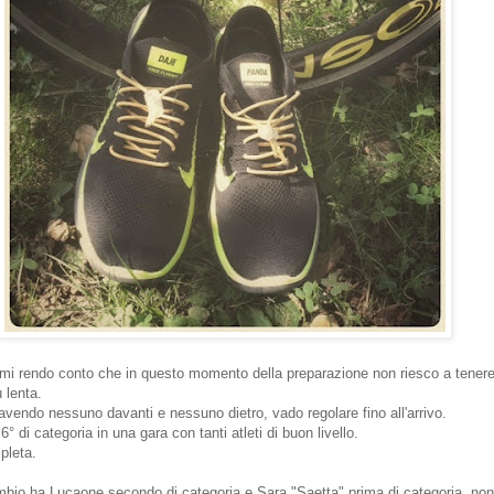
i rendo conto che in questo momento della preparazione non riesco a tenere 
 lenta.
avendo nessuno davanti e nessuno dietro, vado regolare fino all'arrivo.
6° di categoria in una gara con tanti atleti di buon livello.
pleta.
io ha Lucaone secondo di categoria e Sara "Saetta" prima di categoria, no