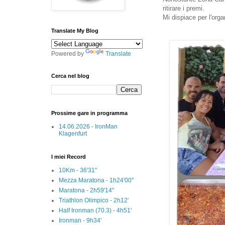
ritirare i premi.
Mi dispiace per l'org
Translate My Blog
Powered by
Translate
Cerca nel blog
Prossime gare in programma
14.06.2026 - IronMan
Klagenfurt
I miei Record
10Km - 36'31"
Mezza Maratona - 1h24'00"
Maratona - 2h59'14"
Triathlon Olimpico - 2h12'
Half Ironman (70.3) - 4h51'
Ironman - 9h34'