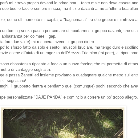
però mi ritrovo proprio davanti la prima boa... tanto male non deve essere and
le due boe lo faccio sempre in scia, ma il tizio davanti a me all'ultima boa allu
io, come ultimamente mi capita, a "bagnomaria" tra due gruppi e mi ritrovo a
o un forcing senza pausa per cercare di riportarmi sul gruppo davanti, che si a
 abbastanza per colmare il gap.
a (da fare due volte) mi recupera invece il gruppo dietro.
o' lo sforzo fatto da solo e sento i muscoli bruciare, ma tengo duro e scollino c
azie anche all'aiuto di un ragazzo dell'Arezzo Triathlon (mi pare), ci riportiam
a sono abbastanza riposato e faccio un nuovo forcing che mi permette di attac
etro di vantaggio sugli altri.
ge e passa Zanetti ed insieme proviamo a guadagnare qualche metro sull'entra
on ci segnalano!
lunghi, il gruppetto rientra e perdiamo quei (comunque) pochi secondo che av
rpe personalizzate "DAJE PANDA" e comincio a correre un po' troppo allegro.