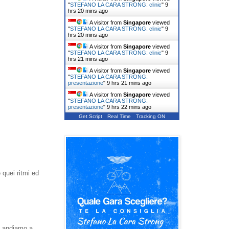
"
STEFANO LA CARA STRONG: clinic
"
9
hrs 20 mins ago
A visitor from
Singapore
viewed
"
STEFANO LA CARA STRONG: clinic
"
9
hrs 20 mins ago
A visitor from
Singapore
viewed
"
STEFANO LA CARA STRONG: clinic
"
9
hrs 21 mins ago
A visitor from
Singapore
viewed
"
STEFANO LA CARA STRONG:
presentazione
"
9 hrs 21 mins ago
A visitor from
Singapore
viewed
"
STEFANO LA CARA STRONG:
presentazione
"
9 hrs 22 mins ago
Get Script
Real Time
Tracking ON
quei ritmi ed
n andiamo a