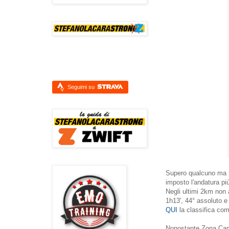
Seguimi su
Supero qualcuno ma m
imposto l'andatura più
Negli ultimi 2km non 
1h13', 44° assoluto e 
QUI
la classifica com
Nonostante Zona Camb