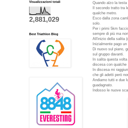
Visualizzazioni totali
Quando alzo la testa 
Il secondo tratto tra 
qualche metro.
2,881,029
Esco dalla zona camb
solo.
Per i primi 5km facci
sempre di più ma non
Best Triathlon Blog
All'inizio della salit
Inizialmente pago un p
Di nuovo sul piano, gr
sul gruppo davanti.
In salita questa volt
discesa con qualche m
In discesa mi raggiun
che gli adetti però n
Andiamo tutti e due 
guadagnato.
Indosso le nuove sca