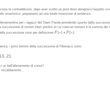
ciono le contraddizioni, dopo aver scritto un post dove denigravo l'aspetto scie
ello umanistico, prepariamo ad una totale inversione di tendenza.
'allenamentino per i ragazzi del Team Panda prendendo spunto dalla successio
 successione di numeri interi positivi in cui ciascun numero è la somma dei 
F
F
 della successione sono per definizione
1=1 e
2=1.
nza, i primi termini della successione di Fibonacci sono:
 13, 21
i un bell'allenamento di corsa?
 riscaldamento...