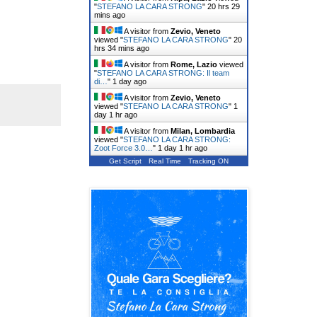
"
STEFANO LA CARA STRONG
"
20 hrs 29
mins ago
A visitor from
Zevio, Veneto
viewed "
STEFANO LA CARA STRONG
"
20
hrs 34 mins ago
A visitor from
Rome, Lazio
viewed
"
STEFANO LA CARA STRONG: Il team
di…
"
1 day ago
A visitor from
Zevio, Veneto
viewed "
STEFANO LA CARA STRONG
"
1
day 1 hr ago
A visitor from
Milan, Lombardia
viewed "
STEFANO LA CARA STRONG:
Zoot Force 3.0…
"
1 day 1 hr ago
Get Script
Real Time
Tracking ON