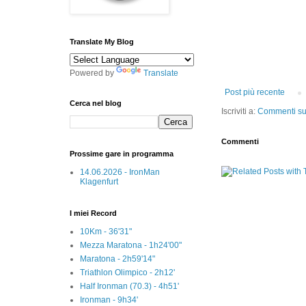
Translate My Blog
Powered by
Translate
Post più recente
Cerca nel blog
Iscriviti a:
Commenti sul
Commenti
Prossime gare in programma
14.06.2026 - IronMan
Klagenfurt
I miei Record
10Km - 36'31"
Mezza Maratona - 1h24'00"
Maratona - 2h59'14"
Triathlon Olimpico - 2h12'
Half Ironman (70.3) - 4h51'
Ironman - 9h34'