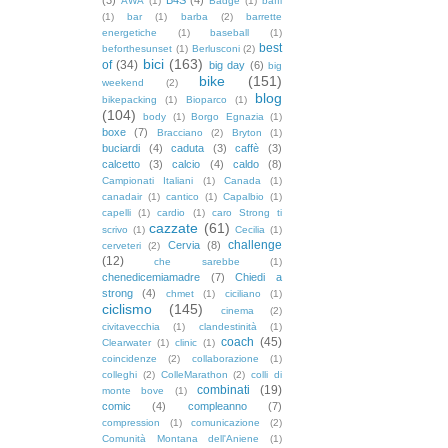
AWA
(1)
Badge
(1)
baffi
(1)
bar
(1)
barba
(2)
barrette
energetiche
(1)
baseball
(1)
best
beforthesunset
(1)
Berlusconi
(2)
bici
(163)
of
(34)
big day
(6)
big
bike
(151)
weekend
(2)
blog
bikepacking
(1)
Bioparco
(1)
(104)
body
(1)
Borgo Egnazia
(1)
boxe
(7)
Bracciano
(2)
Bryton
(1)
buciardi
(4)
caduta
(3)
caffè
(3)
calcetto
(3)
calcio
(4)
caldo
(8)
Campionati Italiani
(1)
Canada
(1)
canadair
(1)
cantico
(1)
Capalbio
(1)
capelli
(1)
cardio
(1)
caro Strong ti
cazzate
(61)
scrivo
(1)
Cecilia
(1)
challenge
Cervia
(8)
cerveteri
(2)
(12)
che sarebbe
(1)
chenedicemiamadre
(7)
Chiedi a
strong
(4)
chmet
(1)
ciciliano
(1)
ciclismo
(145)
cinema
(2)
civitavecchia
(1)
clandestinità
(1)
coach
(45)
Clearwater
(1)
clinic
(1)
coincidenze
(2)
collaborazione
(1)
colleghi
(2)
ColleMarathon
(2)
colli di
combinati
(19)
monte bove
(1)
comic
(4)
compleanno
(7)
compression
(1)
comunicazione
(2)
Comunità Montana dell'Aniene
(1)