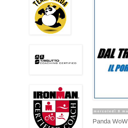
mercoledì 8 m
Panda WoW [