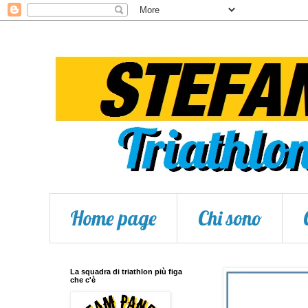
Home page
Chi sono
La squadra di triathlon più figa
che c'è