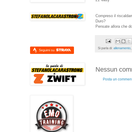
Compreso il riscaldam
Duro?
Pensate allora che dop
Si parla di:
allenamento
Seguimi su
Nessun com
Posta un commen