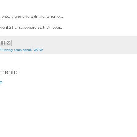
ento, viene un'ora di allenamento...
o il 21 ci sarebbero stati 34' over...
,
Running
,
team panda
,
WOW
mento:
to