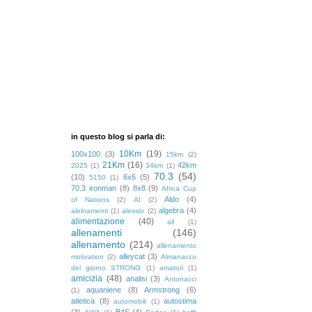
in questo blog si parla di:
10Km
(19)
100x100
(3)
15km
(2)
21Km
(16)
42km
2025
(1)
34km
(1)
70.3
(54)
(10)
6x6
(5)
5150
(1)
70.3 ironman
(8)
8x8
(9)
Africa Cup
Aldo
(4)
of Nations
(2)
AI
(2)
algebra
(4)
alelnamenti
(1)
alessio
(2)
alimentazione
(40)
all
(1)
allenamenti
(146)
allenamento
(214)
allenamento
alleycat
(3)
motivation
(2)
Almanacco
del giorno STRONG
(1)
amatori
(1)
amicizia
(48)
analisi
(3)
Antonacci
aquaniene
(8)
Armstrong
(6)
(1)
atletica
(8)
autostima
automobili
(1)
(3)
B4S
(4)