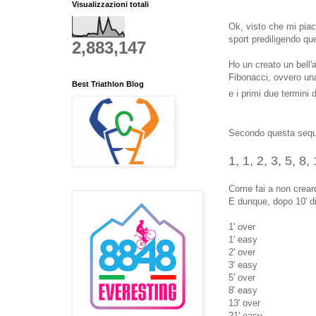
Visualizzazioni totali
Ok, visto che mi piac
sport prediligendo qu
2,883,147
Ho un creato un bell
Fibonacci, ovvero una
Best Triathlon Blog
e i primi due termini
Secondo questa seque
1, 1, 2, 3, 5, 8,
Come fai a non crearc
E dunque, dopo 10' di
1' over
1' easy
2' over
3' easy
5' over
8' easy
13' over
21' easy