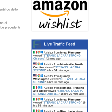
ntifico dello
ne di
due precedenti
Live Traffic Feed
A visitor from
Ivrea, Piemonte
viewed "
STEFANO LA CARA STRONG:
Chi sono
"
42 mins ago
A visitor from
Morrisville, North
Carolina
viewed "
STEFANO LA CARA
STRONG
"
4 hrs 54 mins ago
A visitor from
Quincy,
Washington
viewed "
STEFANO LA CARA
STRONG
"
6 hrs 30 mins ago
A visitor from
Romeno, Trentino-
alto Adige
viewed "
STEFANO LA CARA
STRONG: Dopo la…
"
18 hrs 20 mins ago
A visitor from
Ivrea, Piemonte
viewed "
STEFANO LA CARA STRONG
"
18
hrs 59 mins ago
A visitor from
Ripa, Lazio
viewed