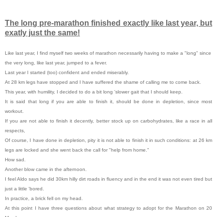
The long pre-marathon finished exactly like last year, but
exatly just the same!
Like last year, I find myself two weeks of marathon necessarily having to make a "long" since
the very long, like last year, jumped to a fever.
Last year I started (too) confident and ended miserably.
At 28 km legs have stopped and I have suffered the shame of calling me to come back.
This year, with humility, I decided to do a bit long 'slower gait that I should keep.
It is said that long if you are able to finish it, should be done in depletion, since most
workout.
If you are not able to finish it decently, better stock up on carbohydrates, like a race in all
respects,
Of course, I have done in depletion, pity it is not able to finish it in such conditions: at 26 km
legs are locked and she went back the call for "help from home."
How sad.
Another blow came in the afternoon.
I feel Aldo says he did 30km hilly dirt roads in fluency and in the end it was not even tired but
just a little 'bored.
In practice, a brick fell on my head.
At this point I have three questions about what strategy to adopt for the Marathon on 20