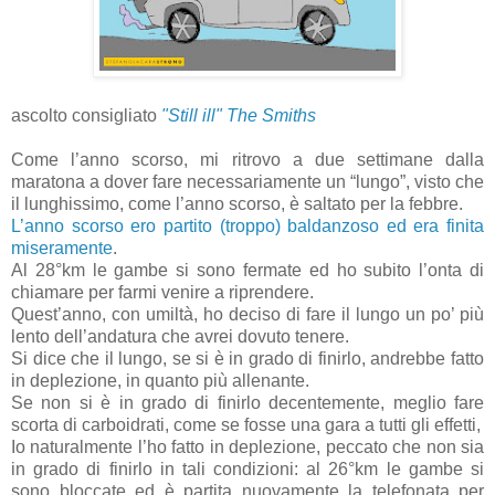
ascolto consigliato
"Still ill" The Smiths
Come l’anno scorso, mi ritrovo a due settimane dalla
maratona a dover fare necessariamente un “lungo”, visto che
il lunghissimo, come l’anno scorso, è saltato per la febbre.
L’anno scorso ero partito (troppo) baldanzoso ed era finita
miseramente
.
Al 28°km le gambe si sono fermate ed ho subito l’onta di
chiamare per farmi venire a riprendere.
Quest’anno, con umiltà, ho deciso di fare il lungo un po’ più
lento dell’andatura che avrei dovuto tenere.
Si dice che il lungo, se si è in grado di finirlo, andrebbe fatto
in deplezione, in quanto più allenante.
Se non si è in grado di finirlo decentemente, meglio fare
scorta di carboidrati, come se fosse una gara a tutti gli effetti,
Io naturalmente l’ho fatto in deplezione, peccato che non sia
in grado di finirlo in tali condizioni: al 26°km le gambe si
sono bloccate ed è partita nuovamente la telefonata per