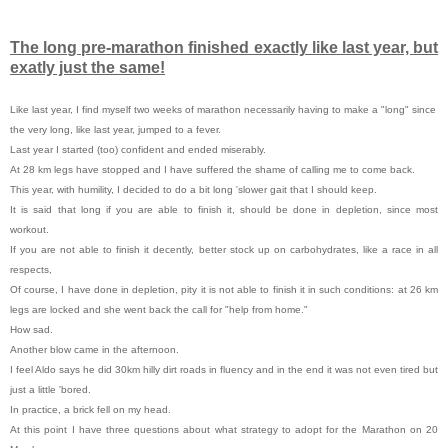
The long pre-marathon finished exactly like last year, but
exatly just the same!
Like last year, I find myself two weeks of marathon necessarily having to make a "long" since
the very long, like last year, jumped to a fever.
Last year I started (too) confident and ended miserably.
At 28 km legs have stopped and I have suffered the shame of calling me to come back.
This year, with humility, I decided to do a bit long 'slower gait that I should keep.
It is said that long if you are able to finish it, should be done in depletion, since most
workout.
If you are not able to finish it decently, better stock up on carbohydrates, like a race in all
respects,
Of course, I have done in depletion, pity it is not able to finish it in such conditions: at 26 km
legs are locked and she went back the call for "help from home."
How sad.
Another blow came in the afternoon.
I feel Aldo says he did 30km hilly dirt roads in fluency and in the end it was not even tired but
just a little 'bored.
In practice, a brick fell on my head.
At this point I have three questions about what strategy to adopt for the Marathon on 20