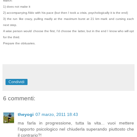
March:
1) does not make it
2) accompanying Aldo with his pace (but then I took a crisis, psychologically it is the end)
3) the run like crazy, pulling madly at the maximum burst at 21 km mark and cursing each
next step.
A wise person would choose the first, I'd choose the latter, but in the end I know who will opt
for the third.
Prepare the obituaries.
Condividi
6 commenti:
theyogi
07 marzo, 2011 18:43
ma farla in progressione, tutta la vita... vuoi mettere
l'apporto psicologico nel chiuderla superando piuttosto che
il contrario?!