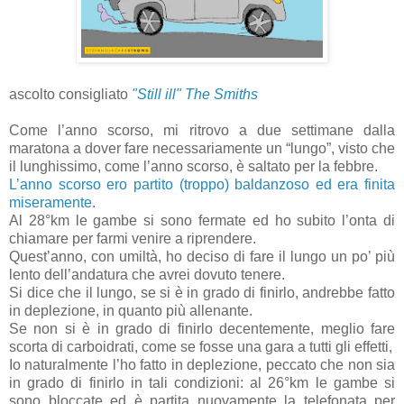
ascolto consigliato
"Still ill" The Smiths
Come l’anno scorso, mi ritrovo a due settimane dalla
maratona a dover fare necessariamente un “lungo”, visto che
il lunghissimo, come l’anno scorso, è saltato per la febbre.
L’anno scorso ero partito (troppo) baldanzoso ed era finita
miseramente
.
Al 28°km le gambe si sono fermate ed ho subito l’onta di
chiamare per farmi venire a riprendere.
Quest’anno, con umiltà, ho deciso di fare il lungo un po’ più
lento dell’andatura che avrei dovuto tenere.
Si dice che il lungo, se si è in grado di finirlo, andrebbe fatto
in deplezione, in quanto più allenante.
Se non si è in grado di finirlo decentemente, meglio fare
scorta di carboidrati, come se fosse una gara a tutti gli effetti,
Io naturalmente l’ho fatto in deplezione, peccato che non sia
in grado di finirlo in tali condizioni: al 26°km le gambe si
sono bloccate ed è partita nuovamente la telefonata per