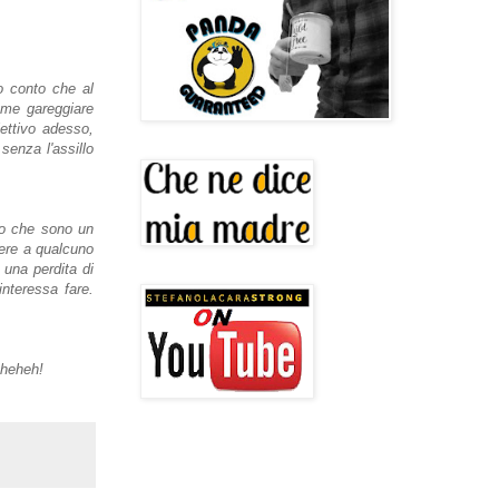
o conto che al
 me gareggiare
iettivo adesso,
enza l'assillo
to che sono un
dere a qualcuno
 una perdita di
nteressa fare.
 eheheh!