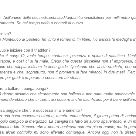
. Nell'ordine delle decinedicentinaiadifantastilionardidibilioni per millimetro 
simento. Se hai tempo vado a contarli di nuovo...
ortivo?
a Monteluco di Spoleto, ho vinto il torneo di tiri liberi. Ho ancora la medaglia d
uole iniziare con il triathlon?
ake it easy! Ci vuole tempo, costanza, pazienza e spirito di sacrificio. L'e
tappe, e così ci si fa male. Credo che questa disciplina non si improvvisi, 
no che sappia indicare le linee guida. Qualcuno che abbia studiato, che 
rienza e che, soprattutto, non ti prometta di fare miracoli in due mesi. Perc
re per gradi e imparare a conoscere sé stessi.
ore a ballare il bunga bunga?
lì dentro diciamo che sicuramente non ballerei e non sarei molto amichevole 
mprenderebbero che in certi casi occorre anche sacrificarsi per il bene dell'um
osa peggiore che ti è successa in allenamento?
 una buca nascosta nell'erba, mentre corricchiavo, il giorno prima di andare
pio olimpico di mergozzo. La caviglia ha fatto un suono spaventoso, e un ma
loncino blu. Sapevo che lì dentro qualcosa non era più in ordine, ma la gara
enza alcun controllo mi sono allenato comunque. Ancora oggi non la diste