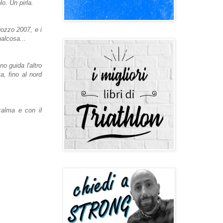
o. Un pirla.
gozzo 2007, e i
ualcosa...
o guida l'altro
a, fino al nord
 calma e con il