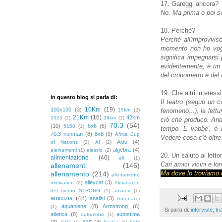
17. Gareggi ancora?
No. Ma prima o poi so
18. Perchè?
Perchè all'improvvis
momento non ho vogli
significa impegnarsi 
evidentemente, è un 
del cronometro e del r
19. Che altri interess
in questo blog si parla di:
Il teatro (seguo un 
10Km
(19)
100x100
(3)
15km
(2)
fenomeno...), la lett
21Km
(16)
42km
2025
(1)
34km
(1)
ciò che produco. And
70.3
(54)
(10)
6x6
(5)
5150
(1)
tempo. E vabbe', è m
70.3 ironman
(8)
8x8
(9)
Africa Cup
Vedere cosa c'è oltre
Aldo
(4)
of Nations
(2)
AI
(2)
algebra
(4)
alelnamenti
(1)
alessio
(2)
20. Un saluto ai letto
alimentazione
(40)
all
(1)
Cari amici vicini e lo
allenamenti
(146)
Ma dove lo troviamo 
allenamento
(214)
allenamento
alleycat
(3)
motivation
(2)
Almanacco
del giorno STRONG
(1)
amatori
(1)
amicizia
(48)
analisi
(3)
Antonacci
aquaniene
(8)
Armstrong
(6)
(1)
Si parla di:
interviste
,
tri
atletica
(8)
autostima
automobili
(1)
(3)
B4S
(4)