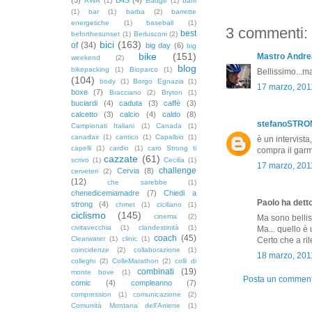
AWA
(1)
Badge
(1)
baffi
(1)
bar
(1)
barba
(2)
barrette
energetiche
(1)
baseball
(1)
3 commenti:
best
beforthesunset
(1)
Berlusconi
(2)
bici
(163)
of
(34)
big day
(6)
big
bike
(151)
Mastro Andre
weekend
(2)
blog
bikepacking
(1)
Bioparco
(1)
Bellissimo...m
(104)
body
(1)
Borgo Egnazia
(1)
17 marzo, 201
boxe
(7)
Bracciano
(2)
Bryton
(1)
buciardi
(4)
caduta
(3)
caffè
(3)
calcetto
(3)
calcio
(4)
caldo
(8)
stefanoSTR
Campionati Italiani
(1)
Canada
(1)
canadair
(1)
cantico
(1)
Capalbio
(1)
è un intervista,
capelli
(1)
cardio
(1)
caro Strong ti
compra il garm
cazzate
(61)
scrivo
(1)
Cecilia
(1)
17 marzo, 201
challenge
Cervia
(8)
cerveteri
(2)
(12)
che sarebbe
(1)
chenedicemiamadre
(7)
Chiedi a
Paolo ha detto
strong
(4)
chmet
(1)
ciciliano
(1)
ciclismo
(145)
cinema
(2)
Ma sono bellis
civitavecchia
(1)
clandestinità
(1)
Ma... quello è
coach
(45)
Clearwater
(1)
clinic
(1)
Certo che a ri
coincidenze
(2)
collaborazione
(1)
18 marzo, 201
colleghi
(2)
ColleMarathon
(2)
colli di
combinati
(19)
monte bove
(1)
Posta un commen
comic
(4)
compleanno
(7)
compression
(1)
comunicazione
(2)
Comunità Montana dell'Aniene
(1)