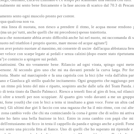
inalmente mi sento bene fisicamente e la fase ancora di scarico dal 70.3 di Pescar
.
ldamento sento ogni muscolo pronto per correre.
cqua qualcosa non va.
a mia linea di nuotata, non riesco a prendere il ritmo, le acqua mosse rendono p
 (ma un po' tutti, anche quelli che mi precedono) spesso traiettoria.
Luca che nonostante abbia avuto difficoltà anche lui nel nuoto, mi raccomanda di s
 nuoto nel triathlon è proprio questo, mare mosso ed acque agitate!]
non aver potuto nuotare al massimo, mi consente di uscire dall'acqua abbstanza fres
r veloce con scarpe legate ai pedali e senza calzini (dopo essere stato ripetutam
") e comincio a spingere sui pedali.
iattissimi.
Ora sto veramente bene. Rilancio ad ogni virata, spingo ogni met
persone. Al secondo giro uno che mi sta davanti prende la curva larga. Per fo
toria. Sbatte sul marciapiede e fa una capriola con la bici (che vola dall'altra part
ano e Gianluca gli strillo qualche incitamento. Ogni gruppetto che raggiungo pen
 un ritmo più lento del mio e riparto, sospinto anche dalle urla del Team Panda. 
di testa tirato da Danilo Palmucci. Riesco a tenerli fino al giro di boa, sul rilanc
i oltre a tenerli per non scoppiare. Al quarto giro vedo davanti a me un gruppo
, forse youth) che con le bici a terra si insultano a gran voce. Forse un altra cad
imo).
Gli ultimi due giri li faccio con una ragazza che ha il mio ritmo, con cui alt
 zona cambio vedo che chi sta cominciando la corsa è gente che di solito mi arriv
nte ho fatto una bella frazione in bici.
Entro in zona cambio con papà che mi 
dell'entusiasmo mi ficco in testa il cappello da panda e spingo anche a piedi. Fors
oi sento una piccola fitta al fianco. Uno di quelli che ho superato mi riprende e