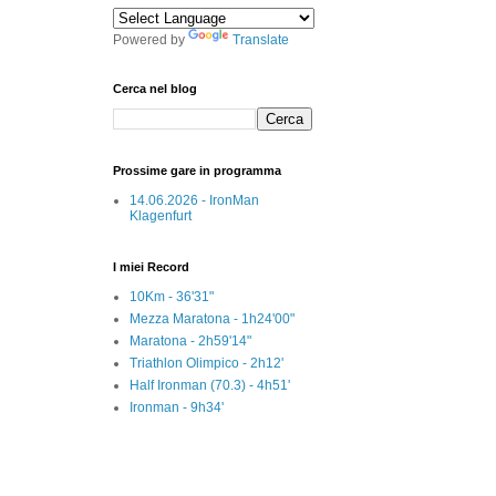
Powered by
Translate
Cerca nel blog
Prossime gare in programma
14.06.2026 - IronMan
Klagenfurt
I miei Record
10Km - 36'31"
Mezza Maratona - 1h24'00"
Maratona - 2h59'14"
Triathlon Olimpico - 2h12'
Half Ironman (70.3) - 4h51'
Ironman - 9h34'