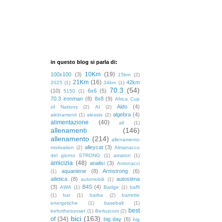
in questo blog si parla di:
10Km
(19)
100x100
(3)
15km
(2)
21Km
(16)
42km
2025
(1)
34km
(1)
70.3
(54)
(10)
6x6
(5)
5150
(1)
70.3 ironman
(8)
8x8
(9)
Africa Cup
Aldo
(4)
of Nations
(2)
AI
(2)
algebra
(4)
alelnamenti
(1)
alessio
(2)
alimentazione
(40)
all
(1)
allenamenti
(146)
allenamento
(214)
allenamento
alleycat
(3)
motivation
(2)
Almanacco
del giorno STRONG
(1)
amatori
(1)
amicizia
(48)
analisi
(3)
Antonacci
aquaniene
(8)
Armstrong
(6)
(1)
atletica
(8)
autostima
automobili
(1)
(3)
B4S
(4)
AWA
(1)
Badge
(1)
baffi
(1)
bar
(1)
barba
(2)
barrette
energetiche
(1)
baseball
(1)
best
beforthesunset
(1)
Berlusconi
(2)
bici
(163)
of
(34)
big day
(6)
big