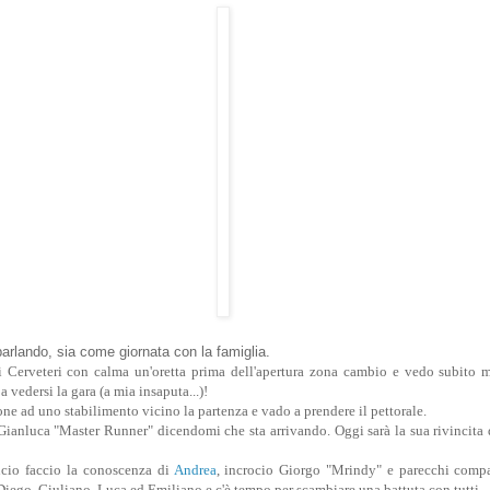
parlando, sia come giornata con la famiglia.
 Cerveteri con calma un'oretta prima dell'apertura zona cambio e vedo subito 
 vedersi la gara (a mia insaputa...)!
e ad uno stabilimento vicino la partenza e vado a prendere il pettorale.
ianluca "Master Runner" dicendomi che sta arrivando. Oggi sarà la sua rivincita 
cio faccio la conoscenza di
Andrea
, incrocio Giorgo "Mrindy" e parecchi comp
Diego, Giuliano, Luca ed Emiliano e c'è tempo per scambiare una battuta con tutti.