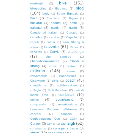
bike
(151)
weekend
(2)
blog
bikepacking
(1)
Bioparco
(1)
(104)
body
(1)
Borgo Egnazia
(1)
boxe
(7)
Bracciano
(2)
Bryton
(1)
buciardi
(4)
caduta
(3)
caffè
(3)
calcetto
(3)
calcio
(4)
caldo
(8)
Campionati Italiani
(1)
Canada
(1)
canadair
(1)
cantico
(1)
Capalbio
(1)
capelli
(1)
cardio
(1)
caro Strong ti
cazzate
(61)
scrivo
(1)
Cecilia
(1)
challenge
Cervia
(8)
cerveteri
(2)
(12)
che sarebbe
(1)
chenedicemiamadre
(7)
Chiedi a
strong
(4)
chmet
(1)
ciciliano
(1)
ciclismo
(145)
cinema
(2)
civitavecchia
(1)
clandestinità
(1)
coach
(45)
Clearwater
(1)
clinic
(1)
coincidenze
(2)
collaborazione
(1)
colleghi
(2)
ColleMarathon
(2)
colli di
combinati
(19)
monte bove
(1)
comic
(4)
compleanno
(7)
compression
(1)
comunicazione
(2)
Comunità Montana dell'Aniene
(1)
concerti
(2)
concorsi
(1)
Confederations Cup
(1)
CONI
(1)
consigli
(62)
Connor
(3)
Conor
(1)
corri per il verde
(8)
consistenza
(1)
corsa
(18)
cosa rimane
(6)