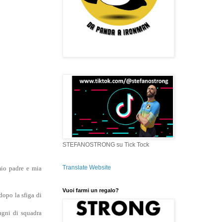
STEFANOSTRONG su Tick Tock
Translate Website
mio padre e mia
Vuoi farmi un regalo?
dopo la sfiga di
agni di squadra