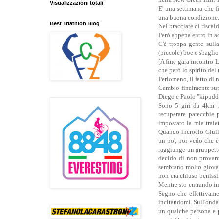
Visualizzazioni totali
E' una settimana che f
una buona condizione
Best Triathlon Blog
Nel bracciate di risca
Però appena entro in a
C'è troppa gente sull
(piccole) boe e sbaglio
[A fine gara incontro 
che però lo spirito del
Perlomeno, il fatto di 
Cambio finalmente supe
Diego e Paolo "kipudda
Sono 5 giri da 4km p
recuperare parecchie 
impostato la mia traiet
Quando incrocio Giuli
un po', poi vedo che è
raggiunge un gruppetto 
decido di non provarc
sembrano molto giovani
non era chiuso beniss
Mentre sto entrando in
Segno che effettivame
incitandomi. Sull'onda 
un qualche persona e p