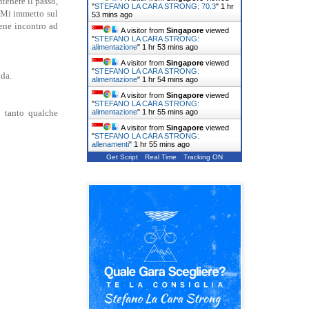
tenere il passo,
"
STEFANO LA CARA STRONG: 70.3
"
1 hr
. Mi immetto sul
53 mins ago
iene incontro ad
A visitor from
Singapore
viewed
"
STEFANO LA CARA STRONG:
alimentazione
"
1 hr 53 mins ago
A visitor from
Singapore
viewed
"
STEFANO LA CARA STRONG:
nda.
alimentazione
"
1 hr 54 mins ago
A visitor from
Singapore
viewed
"
STEFANO LA CARA STRONG:
alimentazione
"
1 hr 55 mins ago
n tanto qualche
A visitor from
Singapore
viewed
"
STEFANO LA CARA STRONG:
allenamenti
"
1 hr 55 mins ago
Get Script
Real Time
Tracking ON