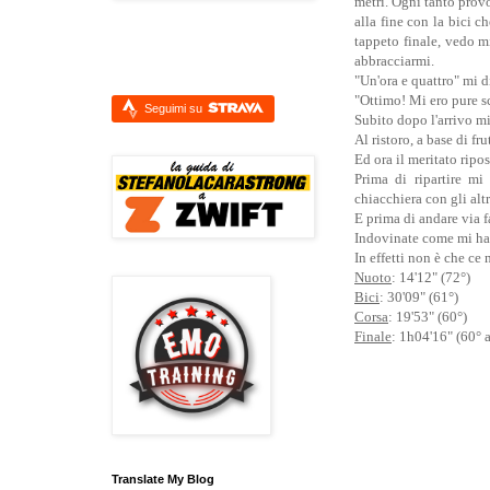
metri. Ogni tanto prov
alla fine con la bici c
tappeto finale, vedo m
abbracciarmi.
"Un'ora e quattro" mi d
"Ottimo! Mi ero pure sco
Seguimi su
Subito dopo l'arrivo m
Al ristoro, a base di fru
Ed ora il meritato ripos
Prima di ripartire mi
chiacchiera con gli altr
E prima di andare via 
Indovinate come mi ha
In effetti non è che ce
Nuoto
: 14'12" (72°)
Bici
: 30'09" (61°)
Corsa
: 19'53" (60°)
Finale
: 1h04'16" (60° a
Translate My Blog