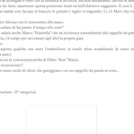
o ad allungare e vedo che la distanza si accorcia. Ma non abbastanza. Decido di man
he ho fatto, mantenere questa posizione èsarà un bell'obiettivo raggiunto. E così è
ia madre con Jacopo in braccio lo prendo e taglio il traguardo. Lì c'è Mavi che v
ice Alessia con il cronometro alla mano.
rdato di far partire il tempo allo start!"
i saluta anche Marco "Piastrella" che mi riconosce naturalmente dal cappello da pa
tta, c'è tempo per raccontare agli altri la propria gara.
o.
 aspetta qualche ora sotto l'ombrellone in totale relax scambiando di tanto i
i amici.
faccio la conoscenza anche di Fabio "Iron" Manzi.
 riconosciuto?
 ne siano molti di idioti che gareggiano con un cappello da panda in testa...
ssoluto - 9° categoria)