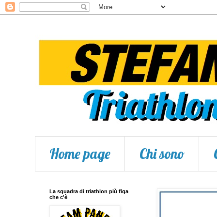
Home page
Chi sono
La squadra di triathlon più figa
che c'è