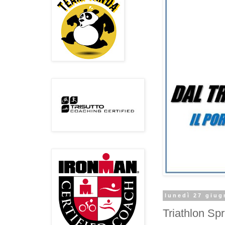
lunedì 27 giug
Triathlon Sp