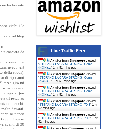
a mi ha lasciato
oco visibili le
crivere sul blog
co.
Live Traffic Feed
ente cazziato da
A visitor from
Singapore
viewed
ro e comincio a
"
STEFANO LA CARA STRONG: Come
rtuna avevo già
(NON)…
"
1 hr 51 mins ago
e della strada).
A visitor from
Singapore
viewed
so di riposarmi
"
STEFANO LA CARA STRONG: Come
(NON)…
"
1 hr 51 mins ago
Al terzo giro mi
A visitor from
Singapore
viewed
io se ne vanno e
"
STEFANO LA CARA STRONG: Come
 di ragazzi (mi
(NON)…
"
1 hr 52 mins ago
uta (il percorso
A visitor from
Singapore
viewed
erniamo i cambi.
"
STEFANO LA CARA STRONG: 70.3
"
1 hr
52 mins ago
a molto davanti.
corre al fianco
A visitor from
Singapore
viewed
"
STEFANO LA CARA STRONG: 70.3
"
1 hr
e troppo. Supero
52 mins ago
 va avanti di 30
A visitor from
Singapore
viewed