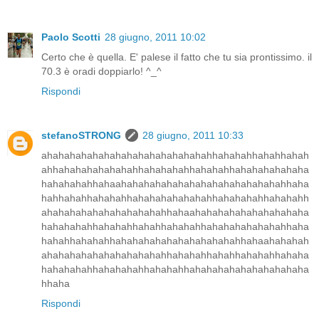
Paolo Scotti
28 giugno, 2011 10:02
Certo che è quella. E' palese il fatto che tu sia prontissimo. il
70.3 è oradi doppiarlo! ^_^
Rispondi
stefanoSTRONG
28 giugno, 2011 10:33
ahahahahahahahahahahahahahahahhahahahhahahhahah
ahhahahahahahahahhahahahahhahahahhahahahahahaha
hahahahahhahaahahahahahahahahahahahahahahahhaha
hahhahahhahahahhahahahahahahahhahahahahhahahahh
ahahahahahahahahahahahhahaahahahahahahahahahaha
hahahahahhahahahhahahhahahahhahahahahahahahhaha
hahahhahahahhahahahahahahahahahahahhahaahahahah
ahahahahahahahahahahahhahahahhahahhahahahhahaha
hahahahahhahahahahhahahahhahahahahahahahahahaha
hhaha
Rispondi