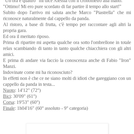
"Un'ora e quattro" mi dice Alessia con il cronometro alla mano.
"Ottimo! Mi ero pure scordato di far partire il tempo allo start!"
Subito dopo l'arrivo mi saluta anche Marco "Piastrella" che mi
riconosce naturalmente dal cappello da panda.
Al ristoro, a base di frutta, c'è tempo per raccontare agli altri la
propria gara.
Ed ora il meritato riposo.
Prima di ripartire mi aspetta qualche ora sotto l'ombrellone in totale
relax scambiando di tanto in tanto qualche chiacchiera con gli altri
amici.
E prima di andare via faccio la conoscenza anche di Fabio "Iron"
Manzi.
Indovinate come mi ha riconosciuto?
In effetti non è che ce ne siano molti di idioti che gareggiano con un
cappello da panda in testa...
Nuoto
: 14'12" (72°)
Bici
: 30'09" (61°)
Corsa
: 19'53" (60°)
Finale
: 1h04'16" (60° assoluto - 9° categoria)