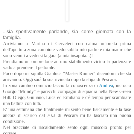
...sia sportivamente parlando, sia come giornata con la
famiglia.
Arriviamo a Marina di Cerveteri con calma un'oretta prima
dell'apertura zona cambio e vedo subito mio padre e mia madre che
sono venuti a vedersi la gara (a mia insaputa...)!
Prendiamo un ombrellone ad uno stabilimento vicino la partenza e
vado a prendere il pettorale.
Poco dopo mi squilla Gianluca "Master Runner" dicendomi che sta
arrivando. Oggi sarà la sua rivincita dopo la sfiga di Pescara.
In zona cambio comincio faccio la conoscenza di
Andrea
, incrocio
Giorgo "Mrindy" e parecchi compagni di squadra nella New Green
Hill: Diego, Giuliano, Luca ed Emiliano e c'è tempo per scambiare
una battuta con tutti.
E' una settimana che finalmente mi sento bene fisicamente e la fase
ancora di scarico dal 70.3 di Pescara mi ha lasciato una buona
condizione.
Nel bracciate di riscaldamento sento ogni muscolo pronto per
correre.