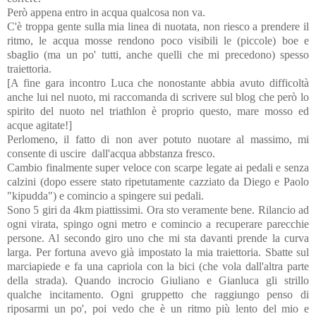
Però appena entro in acqua qualcosa non va.
C'è troppa gente sulla mia linea di nuotata, non riesco a prendere il
ritmo, le acqua mosse rendono poco visibili le (piccole) boe e
sbaglio (ma un po' tutti, anche quelli che mi precedono) spesso
traiettoria.
[A fine gara incontro Luca che nonostante abbia avuto difficoltà
anche lui nel nuoto, mi raccomanda di scrivere sul blog che però lo
spirito del nuoto nel triathlon è proprio questo, mare mosso ed
acque agitate!]
Perlomeno, il fatto di non aver potuto nuotare al massimo, mi
consente di uscire dall'acqua abbstanza fresco.
Cambio finalmente super veloce con scarpe legate ai pedali e senza
calzini (dopo essere stato ripetutamente cazziato da Diego e Paolo
"kipudda") e comincio a spingere sui pedali.
Sono 5 giri da 4km piattissimi.
Ora sto veramente bene. Rilancio ad
ogni virata, spingo ogni metro e comincio a recuperare parecchie
persone. Al secondo giro uno che mi sta davanti prende la curva
larga. Per fortuna avevo già impostato la mia traiettoria. Sbatte sul
marciapiede e fa una capriola con la bici (che vola dall'altra parte
della strada). Quando incrocio Giuliano e Gianluca gli strillo
qualche incitamento. Ogni gruppetto che raggiungo penso di
riposarmi un po', poi vedo che è un ritmo più lento del mio e