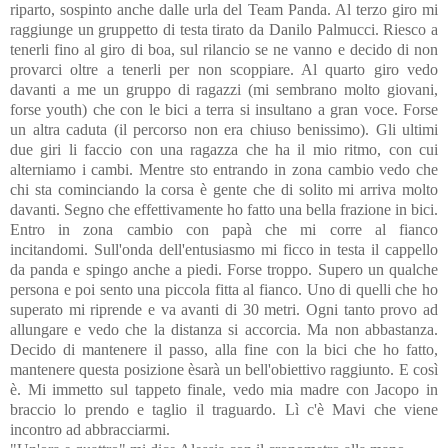
riparto, sospinto anche dalle urla del Team Panda. Al terzo giro mi
raggiunge un gruppetto di testa tirato da Danilo Palmucci. Riesco a
tenerli fino al giro di boa, sul rilancio se ne vanno e decido di non
provarci oltre a tenerli per non scoppiare. Al quarto giro vedo
davanti a me un gruppo di ragazzi (mi sembrano molto giovani,
forse youth) che con le bici a terra si insultano a gran voce. Forse
un altra caduta (il percorso non era chiuso benissimo).
Gli ultimi
due giri li faccio con una ragazza che ha il mio ritmo, con cui
alterniamo i cambi. Mentre sto entrando in zona cambio vedo che
chi sta cominciando la corsa è gente che di solito mi arriva molto
davanti. Segno che effettivamente ho fatto una bella frazione in bici.
Entro in zona cambio con papà che mi corre al fianco
incitandomi. Sull'onda dell'entusiasmo mi ficco in testa il cappello
da panda e spingo anche a piedi. Forse troppo. Supero un qualche
persona e poi sento una piccola fitta al fianco. Uno di quelli che ho
superato mi riprende e va avanti di 30 metri. Ogni tanto provo ad
allungare e vedo che la distanza si accorcia. Ma non abbastanza.
Decido di mantenere il passo, alla fine con la bici che ho fatto,
mantenere questa posizione èsarà un bell'obiettivo raggiunto. E così
è. Mi immetto sul tappeto finale, vedo mia madre con Jacopo in
braccio lo prendo e taglio il traguardo. Lì c'è Mavi che viene
incontro ad abbracciarmi.