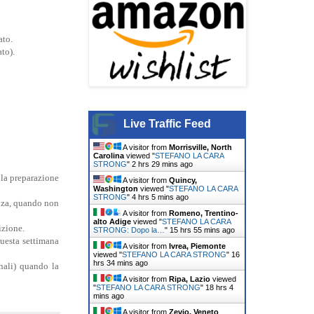
ato.
ato).
Live Traffic Feed
A visitor from
Morrisville, North
Carolina
viewed "
STEFANO LA CARA
STRONG
"
2 hrs 29 mins ago
r la preparazione
A visitor from
Quincy,
Washington
viewed "
STEFANO LA CARA
STRONG
"
4 hrs 5 mins ago
nza, quando non
A visitor from
Romeno, Trentino-
alto Adige
viewed "
STEFANO LA CARA
izione.
STRONG: Dopo la…
"
15 hrs 55 mins ago
uesta settimana
A visitor from
Ivrea, Piemonte
viewed "
STEFANO LA CARA STRONG
"
16
hrs 34 mins ago
inali) quando la
A visitor from
Ripa, Lazio
viewed
"
STEFANO LA CARA STRONG
"
18 hrs 4
mins ago
A visitor from
Zevio, Veneto