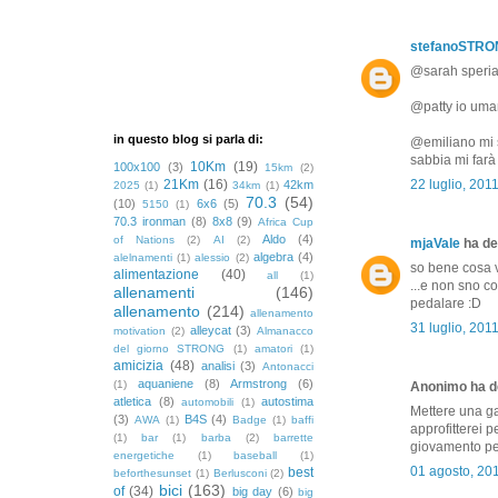
stefanoSTR
@sarah speriam
@patty io uman
in questo blog si parla di:
@emiliano mi s
sabbia mi farà 
10Km
(19)
100x100
(3)
15km
(2)
21Km
(16)
22 luglio, 201
42km
2025
(1)
34km
(1)
70.3
(54)
(10)
6x6
(5)
5150
(1)
70.3 ironman
(8)
8x8
(9)
Africa Cup
Aldo
(4)
of Nations
(2)
AI
(2)
mjaVale
ha det
algebra
(4)
alelnamenti
(1)
alessio
(2)
so bene cosa v
alimentazione
(40)
all
(1)
...e non sno co
allenamenti
(146)
pedalare :D
allenamento
(214)
allenamento
31 luglio, 201
alleycat
(3)
motivation
(2)
Almanacco
del giorno STRONG
(1)
amatori
(1)
amicizia
(48)
analisi
(3)
Antonacci
aquaniene
(8)
Armstrong
(6)
(1)
Anonimo ha de
atletica
(8)
autostima
automobili
(1)
Mettere una ga
(3)
B4S
(4)
AWA
(1)
Badge
(1)
baffi
approfitterei 
(1)
bar
(1)
barba
(2)
barrette
giovamento per 
energetiche
(1)
baseball
(1)
01 agosto, 20
best
beforthesunset
(1)
Berlusconi
(2)
bici
(163)
of
(34)
big day
(6)
big