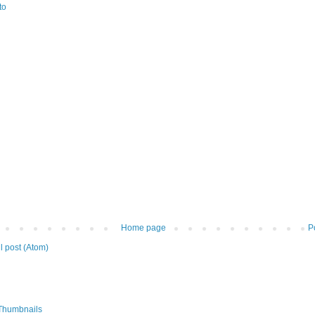
to
Home page
P
 post (Atom)