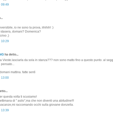
1 09:49
...
versibile, io ne sono la prova, iihihih! :)
 stasera, domani? Domenica?
crivo ;)
1 10:29
ONG
ha detto...
Vieste.lasciarla da sola in stanza??? non sono matto fino a questo punto. al segg
 pensato...
omani mattina. fatte sentì
1 13:00
tto...
r questa volta ti scusiamo!
ettimana di " asilo",ma che non diventi una abitudine!!!
vacanze,mi raccomando occhi sulla giovane donzella.
1 13:39