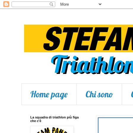
Home page
Chi sono
La squadra di triathlon più figa
che c'è