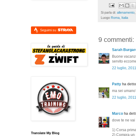
Si parla di:
allenamento
Luogo
Roma, Italia
Seguimi su
9 commenti:
Sarah Burgare
Buone vacanze!
servito eccom
22 luglio, 201
Patty
ha detto.
ma sei umano
22 luglio, 201
Marco
ha detto
dove te ne vai
1) Corsa prima
Translate My Blog
2) Compra un s