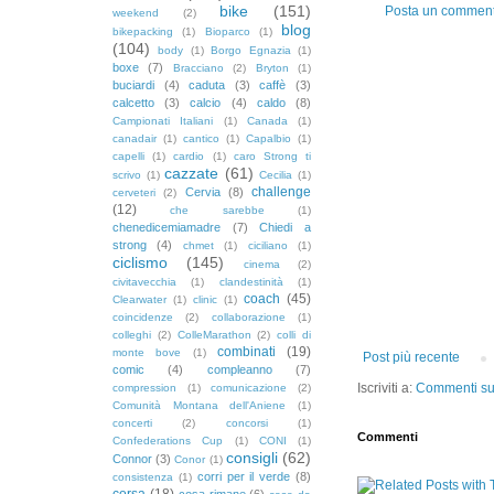
bike
(151)
Posta un commen
weekend
(2)
blog
bikepacking
(1)
Bioparco
(1)
(104)
body
(1)
Borgo Egnazia
(1)
boxe
(7)
Bracciano
(2)
Bryton
(1)
buciardi
(4)
caduta
(3)
caffè
(3)
calcetto
(3)
calcio
(4)
caldo
(8)
Campionati Italiani
(1)
Canada
(1)
canadair
(1)
cantico
(1)
Capalbio
(1)
capelli
(1)
cardio
(1)
caro Strong ti
cazzate
(61)
scrivo
(1)
Cecilia
(1)
challenge
Cervia
(8)
cerveteri
(2)
(12)
che sarebbe
(1)
chenedicemiamadre
(7)
Chiedi a
strong
(4)
chmet
(1)
ciciliano
(1)
ciclismo
(145)
cinema
(2)
civitavecchia
(1)
clandestinità
(1)
coach
(45)
Clearwater
(1)
clinic
(1)
coincidenze
(2)
collaborazione
(1)
colleghi
(2)
ColleMarathon
(2)
colli di
combinati
(19)
monte bove
(1)
Post più recente
comic
(4)
compleanno
(7)
Iscriviti a:
Commenti sul
compression
(1)
comunicazione
(2)
Comunità Montana dell'Aniene
(1)
concerti
(2)
concorsi
(1)
Commenti
Confederations Cup
(1)
CONI
(1)
consigli
(62)
Connor
(3)
Conor
(1)
corri per il verde
(8)
consistenza
(1)
corsa
(18)
cosa rimane
(6)