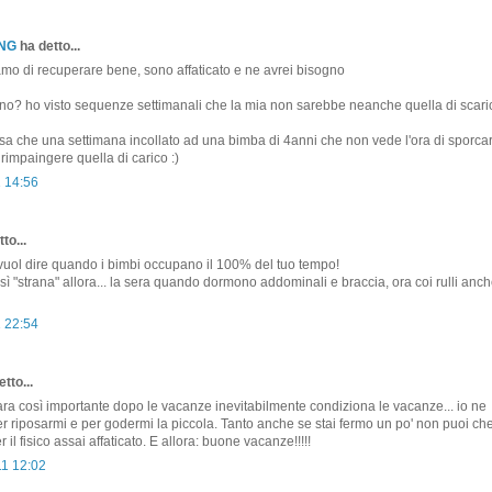
ONG
ha detto...
o di recuperare bene, sono affaticato e ne avrei bisogno
o? ho visto sequenze settimanali che la mia non sarebbe neanche quella di scaric
a che una settimana incollato ad una bimba di 4anni che non vede l'ora di sporcar
rimpaingere quella di carico :)
1 14:56
to...
uol dire quando i bimbi occupano il 100% del tuo tempo!
sì "strana" allora... la sera quando dormono addominali e braccia, ora coi rulli anch
1 22:54
tto...
ra così importante dopo le vacanze inevitabilmente condiziona le vacanze... io ne
per riposarmi e per godermi la piccola. Tanto anche se stai fermo un po' non puoi che
il fisico assai affaticato. E allora: buone vacanze!!!!!
11 12:02