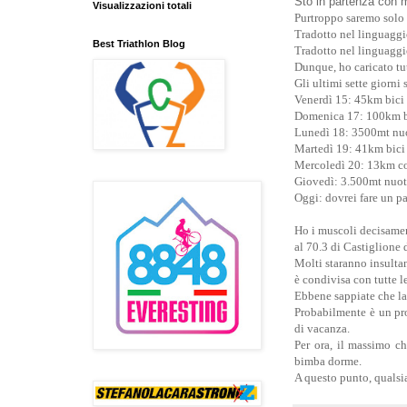
Sto in partenza con mi
Visualizzazioni totali
Purtroppo saremo solo 
Tradotto nel linguaggio
Best Triathlon Blog
Tradotto nel linguaggio
Dunque, ho caricato tutt
Gli ultimi sette giorni
Venerdì 15: 45km bici
Domenica 17: 100km b
Lunedì 18: 3500mt nu
Martedì 19: 41km bici
Mercoledì 20: 13km c
Giovedì: 3.500mt nuot
Oggi: dovrei fare un pa
Ho i muscoli decisamente
al 70.3 di Castiglione 
Molti staranno insult
è condivisa con tutte l
Ebbene sappiate che la
Probabilmente è un pro
di vacanza.
Per ora, il massimo ch
bimba dorme.
A questo punto, qualsia