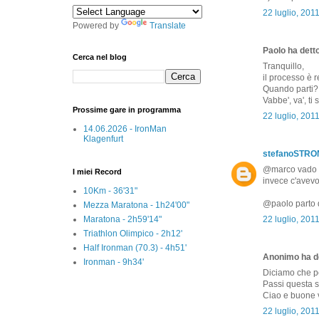
22 luglio, 201
Powered by
Translate
Paolo ha detto
Cerca nel blog
Tranquillo,
il processo è re
Quando parti?
Vabbe', va', ti s
Prossime gare in programma
22 luglio, 201
14.06.2026 - IronMan
Klagenfurt
stefanoSTR
@marco vado a 
I miei Record
invece c'avevo
10Km - 36'31"
@paolo parto d
Mezza Maratona - 1h24'00"
Maratona - 2h59'14"
22 luglio, 201
Triathlon Olimpico - 2h12'
Half Ironman (70.3) - 4h51'
Anonimo ha de
Ironman - 9h34'
Diciamo che pe
Passi questa s
Ciao e buone 
22 luglio, 201