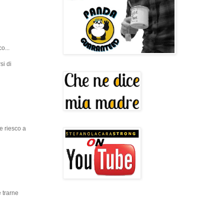
o...
si di
e riesco a
 trarne