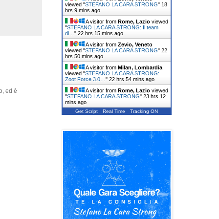
viewed "
STEFANO LA CARA STRONG
"
18
hrs 9 mins ago
A visitor from
Rome, Lazio
viewed
"
STEFANO LA CARA STRONG: Il team
di…
"
22 hrs 15 mins ago
A visitor from
Zevio, Veneto
viewed "
STEFANO LA CARA STRONG
"
22
hrs 50 mins ago
A visitor from
Milan, Lombardia
viewed "
STEFANO LA CARA STRONG:
Zoot Force 3.0…
"
22 hrs 54 mins ago
A visitor from
Rome, Lazio
viewed
o, ed è
"
STEFANO LA CARA STRONG
"
23 hrs 12
mins ago
Get Script
Real Time
Tracking ON