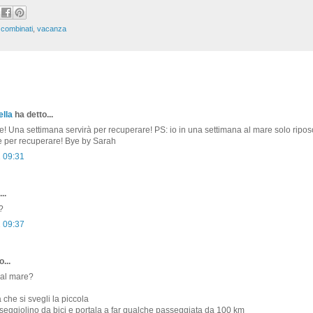
,
combinati
,
vacanza
lla
ha detto...
 Una settimana servirà per recuperare! PS: io in una settimana al mare solo ripos
e per recuperare! Bye by Sarah
1 09:31
..
?
1 09:37
...
 al mare?
 che si svegli la piccola
eggiolino da bici e portala a far qualche passeggiata da 100 km