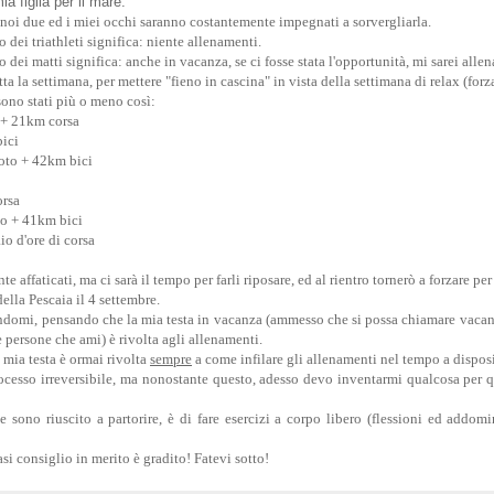
a figlia per il mare.
noi due ed i miei occhi saranno costantemente impegnati a sorvergliarla.
 dei triathleti significa: niente allenamenti.
 dei matti significa: anche in vacanza, se ci fosse stata l'opportunità, mi sarei allen
a la settimana, per mettere "fieno in cascina" in vista della settimana di relax (forz
 sono stati più o meno così:
 + 21km corsa
ici
oto + 42km bici
orsa
o + 41km bici
io d'ore di corsa
 affaticati, ma ci sarà il tempo per farli riposare, ed al rientro tornerò a forzare pe
della Pescaia il 4 settembre.
andomi, pensando che la mia testa in vacanza (ammesso che si possa chiamare vaca
e persone che ami) è rivolta agli allenamenti.
 mia testa è ormai rivolta
sempre
a come infilare gli allenamenti nel tempo a dispos
cesso irreversibile, ma n
onostante questo, adesso devo inventarmi qualcosa per q
e sono riuscito a partorire, è di fare esercizi a corpo libero (flessioni ed addom
si consiglio in merito è gradito! Fatevi sotto!