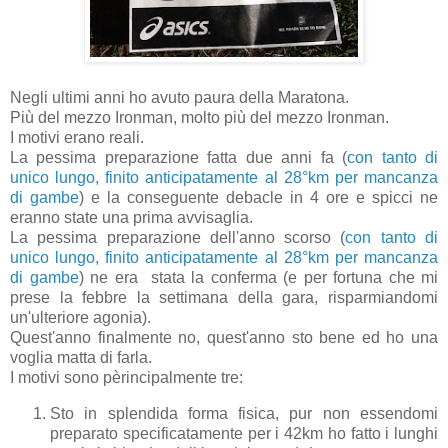
Negli ultimi anni ho avuto paura della Maratona.
Più del mezzo Ironman, molto più del mezzo Ironman.
I motivi erano reali.
La pessima preparazione fatta due anni fa (
con tanto di
unico lungo, finito anticipatamente al 28°km per mancanza
di gambe
) e la conseguente debacle in 4 ore e spicci ne
eranno state una prima avvisaglia.
La pessima preparazione dell'anno scorso (
con tanto di
unico lungo, finito anticipatamente al 28°km per mancanza
di gambe
) ne era stata la conferma (e per fortuna che mi
prese la febbre la settimana della gara, risparmiandomi
un'ulteriore agonia).
Quest'anno finalmente no, quest'anno sto bene ed ho una
voglia matta di farla.
I motivi sono pèrincipalmente tre:
Sto in splendida forma fisica, pur non essendomi
preparato specificatamente per i 42km ho fatto i lunghi