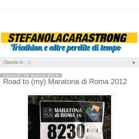
▼
venerdì 16 marzo 2012
Road to (my) Maratona di Roma 2012