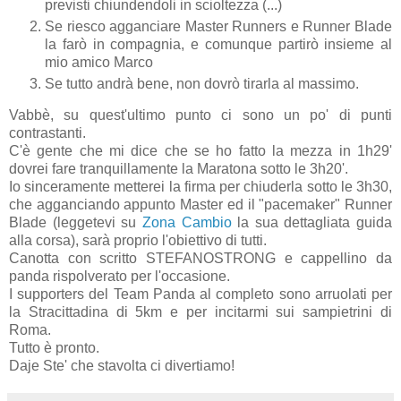
previsti chiundendoli in scioltezza (...)
Se riesco agganciare Master Runners e Runner Blade
la farò in compagnia, e comunque partirò insieme al
mio amico Marco
Se tutto andrà bene, non dovrò tirarla al massimo.
Vabbè, su quest'ultimo punto ci sono un po' di punti
contrastanti.
C'è gente che mi dice che se ho fatto la mezza in 1h29'
dovrei fare tranquillamente la Maratona sotto le 3h20'.
Io sinceramente metterei la firma per chiuderla sotto le 3h30,
che agganciando appunto Master ed il "pacemaker" Runner
Blade (leggetevi su
Zona Cambio
la sua dettagliata guida
alla corsa), sarà proprio l'obiettivo di tutti.
Canotta con scritto STEFANOSTRONG e cappellino da
panda rispolverato per l'occasione.
I supporters del Team Panda al completo sono arruolati per
la Stracittadina di 5km e per incitarmi sui sampietrini di
Roma.
Tutto è pronto.
Daje Ste' che stavolta ci divertiamo!