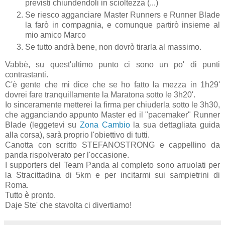
previsti chiundendoli in scioltezza (...)
Se riesco agganciare Master Runners e Runner Blade
la farò in compagnia, e comunque partirò insieme al
mio amico Marco
Se tutto andrà bene, non dovrò tirarla al massimo.
Vabbè, su quest'ultimo punto ci sono un po' di punti
contrastanti.
C'è gente che mi dice che se ho fatto la mezza in 1h29'
dovrei fare tranquillamente la Maratona sotto le 3h20'.
Io sinceramente metterei la firma per chiuderla sotto le 3h30,
che agganciando appunto Master ed il "pacemaker" Runner
Blade (leggetevi su
Zona Cambio
la sua dettagliata guida
alla corsa), sarà proprio l'obiettivo di tutti.
Canotta con scritto STEFANOSTRONG e cappellino da
panda rispolverato per l'occasione.
I supporters del Team Panda al completo sono arruolati per
la Stracittadina di 5km e per incitarmi sui sampietrini di
Roma.
Tutto è pronto.
Daje Ste' che stavolta ci divertiamo!