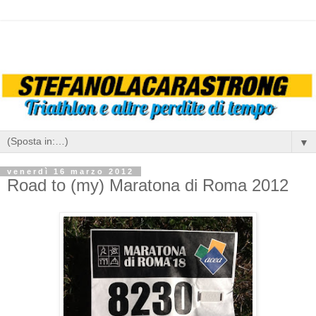
▼
venerdì 16 marzo 2012
Road to (my) Maratona di Roma 2012