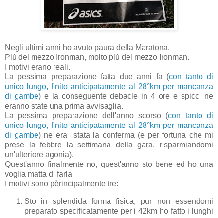
Negli ultimi anni ho avuto paura della Maratona.
Più del mezzo Ironman, molto più del mezzo Ironman.
I motivi erano reali.
La pessima preparazione fatta due anni fa (
con tanto di
unico lungo, finito anticipatamente al 28°km per mancanza
di gambe
) e la conseguente debacle in 4 ore e spicci ne
eranno state una prima avvisaglia.
La pessima preparazione dell'anno scorso (
con tanto di
unico lungo, finito anticipatamente al 28°km per mancanza
di gambe
) ne era stata la conferma (e per fortuna che mi
prese la febbre la settimana della gara, risparmiandomi
un'ulteriore agonia).
Quest'anno finalmente no, quest'anno sto bene ed ho una
voglia matta di farla.
I motivi sono pèrincipalmente tre:
Sto in splendida forma fisica, pur non essendomi
preparato specificatamente per i 42km ho fatto i lunghi