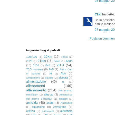
26 maggio, 20
Clod
ha detto..
Bella bestioli
altri lo metton
27 maggio, 20
Posta un commen
in questo blog si parla di:
10Km
(19)
100x100
(3)
15km
(2)
21Km
(16)
42km
2025
(1)
34km
(1)
70.3
(54)
(10)
6x6
(5)
5150
(1)
70.3 ironman
(8)
8x8
(9)
Africa Cup
Aldo
(4)
of Nations
(2)
AI
(2)
algebra
(4)
alelnamenti
(1)
alessio
(2)
alimentazione
(40)
all
(1)
allenamenti
(146)
allenamento
(214)
allenamento
alleycat
(3)
motivation
(2)
Almanacco
del giorno STRONG
(1)
amatori
(1)
amicizia
(48)
analisi
(3)
Antonacci
aquaniene
(8)
Armstrong
(6)
(1)
atletica
(8)
autostima
automobili
(1)
(3)
B4S
(4)