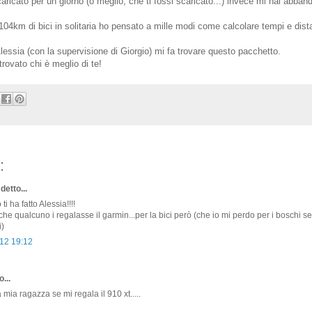
ricato per un giorno (o meglio, che ti fossi scaricato...) invece mi hai abban
 104km di bici in solitaria ho pensato a mille modi come calcolare tempi e dist
lessia (con la supervisione di Giorgio) mi fa trovare questo pacchetto.
trovato chi è meglio di te!
:
detto...
i ha fatto Alessia!!!!
che qualcuno i regalasse il garmin...per la bici però (che io mi perdo per i boschi s
i)
12 19:12
...
 mia ragazza se mi regala il 910 xt.....