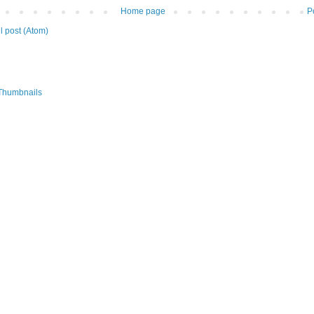
Home page
P
 post (Atom)