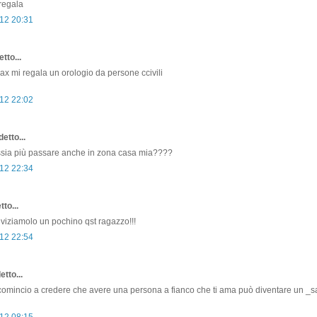
regala
12 20:31
tto...
max mi regala un orologio da persone ccivili
12 22:02
etto...
ssia più passare anche in zona casa mia????
12 22:34
to...
 viziamolo un pochino qst ragazzo!!!
12 22:54
etto...
 comincio a credere che avere una persona a fianco che ti ama può diventare un _sa
12 08:15