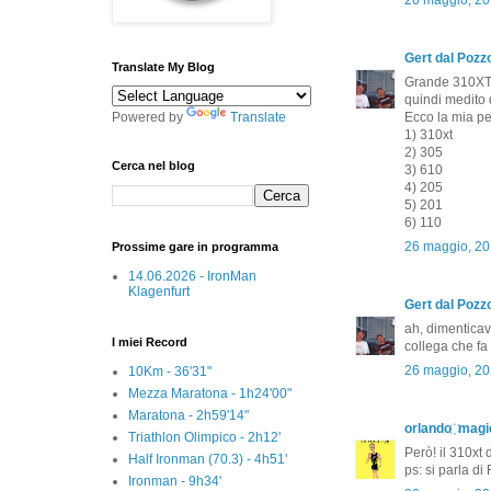
Gert dal Pozzo
Translate My Blog
Grande 310XT...
quindi medito d
Powered by
Translate
Ecco la mia pe
1) 310xt
2) 305
Cerca nel blog
3) 610
4) 205
5) 201
6) 110
26 maggio, 20
Prossime gare in programma
14.06.2026 - IronMan
Klagenfurt
Gert dal Pozzo
ah, dimenticav
I miei Record
collega che fa 
26 maggio, 20
10Km - 36'31"
Mezza Maratona - 1h24'00"
Maratona - 2h59'14"
orlando ҉ magi
Triathlon Olimpico - 2h12'
Però! il 310xt
Half Ironman (70.3) - 4h51'
ps: si parla di
Ironman - 9h34'