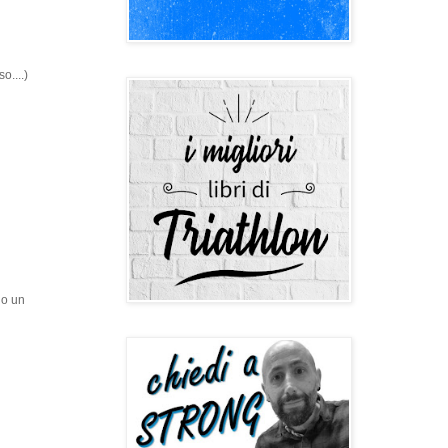
o....)
ho un