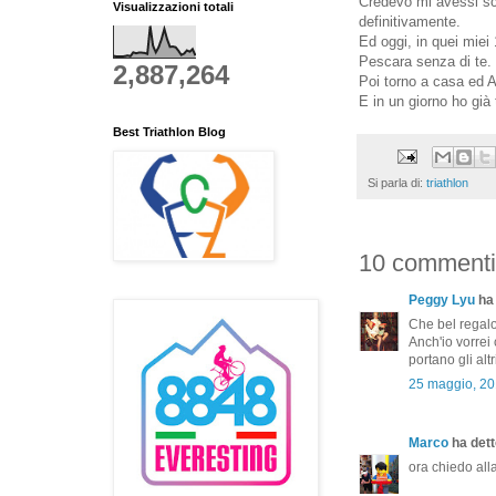
Credevo mi avessi sca
Visualizzazioni totali
definitivamente.
Ed oggi, in quei miei
Pescara senza di te.
2,887,264
Poi torno a casa ed A
E in un giorno ho già 
Best Triathlon Blog
Si parla di:
triathlon
10 commenti
Peggy Lyu
ha 
Che bel regalo t
Anch'io vorrei 
portano gli altr
25 maggio, 20
Marco
ha detto
ora chiedo alla