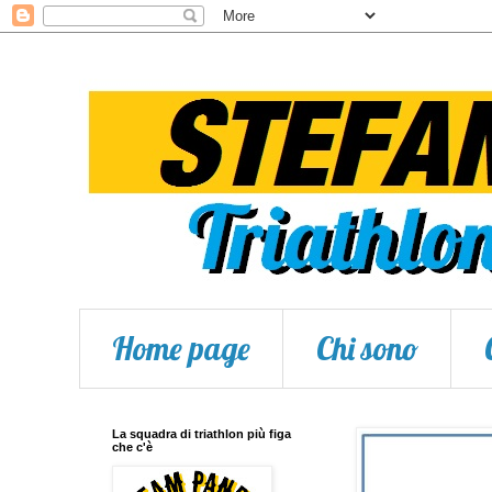
Home page
Chi sono
La squadra di triathlon più figa
che c'è