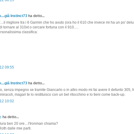
....già Instinct73
ha detto...
.il migliore tra i 6 Garmin che ho avuto (ora ho il 610 che invece mi ha un po' delus
i tornare al 310xt o cercare fortuna con il 910.....
rsonalissima classifica:
12 09:55
....già Instinct73
ha detto...
o, senza impegno se tramite Giancarlo o in altro modo mi fai avere il defunto 305, 
miracoli, magari te lo restituisco con un bel ritocchino e lo tieni come back-up.
12 10:02
c
ha detto...
 dura ben 20 ore....l'Ironman chiama?
 Roth dalle mie parti.