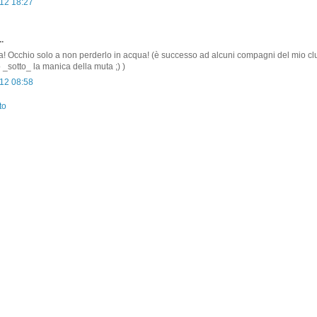
12 18:27
.
na! Occhio solo a non perderlo in acqua! (è successo ad alcuni compagni del mio cl
o _sotto_ la manica della muta ;) )
12 08:58
to