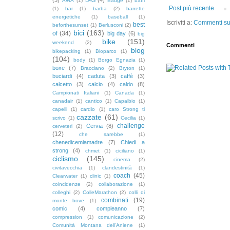
AWA
(1)
Badge
(1)
baffi
Post più recente
(1)
bar
(1)
barba
(2)
barrette
energetiche
(1)
baseball
(1)
Iscriviti a:
Commenti sul
best
beforthesunset
(1)
Berlusconi
(2)
bici
(163)
of
(34)
big day
(6)
big
bike
(151)
weekend
(2)
Commenti
blog
bikepacking
(1)
Bioparco
(1)
(104)
body
(1)
Borgo Egnazia
(1)
boxe
(7)
Bracciano
(2)
Bryton
(1)
buciardi
(4)
caduta
(3)
caffè
(3)
calcetto
(3)
calcio
(4)
caldo
(8)
Campionati Italiani
(1)
Canada
(1)
canadair
(1)
cantico
(1)
Capalbio
(1)
capelli
(1)
cardio
(1)
caro Strong ti
cazzate
(61)
scrivo
(1)
Cecilia
(1)
challenge
Cervia
(8)
cerveteri
(2)
(12)
che sarebbe
(1)
chenedicemiamadre
(7)
Chiedi a
strong
(4)
chmet
(1)
ciciliano
(1)
ciclismo
(145)
cinema
(2)
civitavecchia
(1)
clandestinità
(1)
coach
(45)
Clearwater
(1)
clinic
(1)
coincidenze
(2)
collaborazione
(1)
colleghi
(2)
ColleMarathon
(2)
colli di
combinati
(19)
monte bove
(1)
comic
(4)
compleanno
(7)
compression
(1)
comunicazione
(2)
Comunità Montana dell'Aniene
(1)