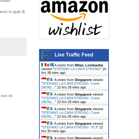
donato
anze in quel di
Live Traffic Feed
A visitor from
Milan, Lombardia
viewed "
STEFANO LA CARA STRONG
"
16
hrs 38 mins ago
A visitor from
Singapore
viewed
"
STEFANO LA CARA STRONG: Come
(NON)…
"
22 hrs 28 mins ago
A visitor from
Singapore
viewed
e non mi
"
STEFANO LA CARA STRONG: Come
(NON)…
"
22 hrs 29 mins ago
A visitor from
Singapore
viewed
"
STEFANO LA CARA STRONG: Come
(NON)…
"
22 hrs 29 mins ago
A visitor from
Singapore
viewed
"
STEFANO LA CARA STRONG: 70.3
"
22
hrs 30 mins ago
A visitor from
Singapore
viewed