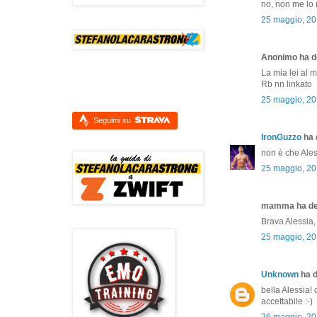
no, non me lo 
25 maggio, 20
Anonimo ha de
La mia lei al 
Rb nn linkato
25 maggio, 20
Seguimi su
IronGuzzo
ha d
non è che Ale
25 maggio, 20
mamma ha det
Brava Alessia,
25 maggio, 20
Unknown
ha d
bella Alessia!
accettabile :-)
26 maggio, 20