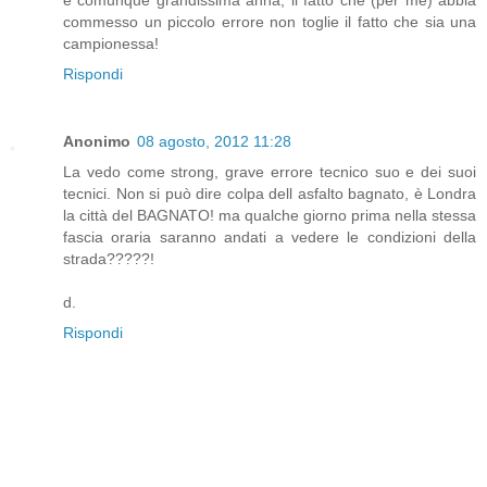
e comunque grandissima anna, il fatto che (per me) abbia
commesso un piccolo errore non toglie il fatto che sia una
campionessa!
Rispondi
Anonimo
08 agosto, 2012 11:28
La vedo come strong, grave errore tecnico suo e dei suoi
tecnici. Non si può dire colpa dell asfalto bagnato, è Londra
la città del BAGNATO! ma qualche giorno prima nella stessa
fascia oraria saranno andati a vedere le condizioni della
strada?????!
d.
Rispondi