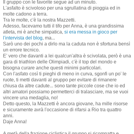
Il gruppo con le favorite segue ad un minuto.
L'asfalto è scivoloso per una sgrullatina di pioggia ed in
molte cadono a terra.
Tra le molte, c'è la nostra Mazzetti.
Adesso, facevamo tutti il tifo per Anna, è una grandissima
atleta, mi è anche simpatica,
si era messa in gioco per
l'intervista del blog
, ma...
Sarò uno dei pochi a dirlo ma la caduta non è sfortuna bensì
un errore tecnico.
E' vero che davanti a lei qualcun'altra è scivolata, però è una
gara di triathlon delle Olimpiadi, c'è il top del mondo e
bisogna curare anche questi minimi particolari.
Con l'asfato così ti pieghi di meno in curva, sgonfi un po' le
ruote, ti metti davanti al gruppo per evitare di rimanere
chiusa da altre cadute... sono tante piccole cose che io ed
altri amatori possiamo permetterci di tralasciare, ma se vuoi
vincere una medaglia, no!
Detto questo, la Mazzetti è ancora giovane, ha mille risorse
e sicuramente avrà l'occasione di rifarsi a Rio tra quattro
anni.
Daje Anna!
A metà della frazione ciclistica il gruppo si ricompatta e