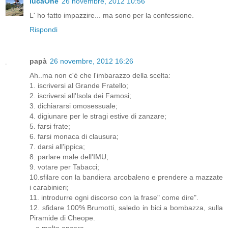
lucaOne
26 novembre, 2012 10:56
L' ho fatto impazzire... ma sono per la confessione.
Rispondi
papà
26 novembre, 2012 16:26
Ah..ma non c'è che l'imbarazzo della scelta:
1. iscriversi al Grande Fratello;
2. iscriversi all'Isola dei Famosi;
3. dichiararsi omosessuale;
4. digiunare per le stragi estive di zanzare;
5. farsi frate;
6. farsi monaca di clausura;
7. darsi all'ippica;
8. parlare male dell'IMU;
9. votare per Tabacci;
10.sfilare con la bandiera arcobaleno e prendere a mazzate
i carabinieri;
11. introdurre ogni discorso con la frase" come dire".
12. sfidare 100% Brumotti, saledo in bici a bombazza, sulla
Piramide di Cheope.