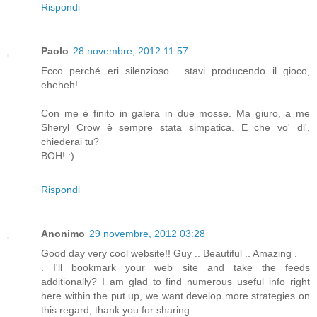
Rispondi
Paolo
28 novembre, 2012 11:57
Ecco perché eri silenzioso... stavi producendo il gioco,
eheheh!
Con me è finito in galera in due mosse. Ma giuro, a me
Sheryl Crow è sempre stata simpatica. E che vo' di',
chiederai tu?
BOH! :)
Rispondi
Anonimo
29 novembre, 2012 03:28
Good day very cool website!! Guy .. Beautiful .. Amazing .
. I'll bookmark your web site and take the feeds
additionally? I am glad to find numerous useful info right
here within the put up, we want develop more strategies on
this regard, thank you for sharing. . . . . .