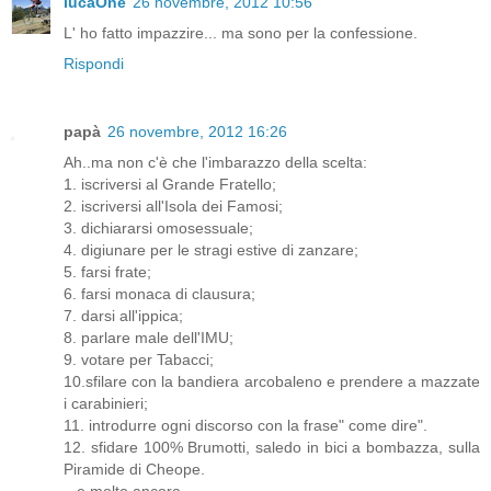
lucaOne
26 novembre, 2012 10:56
L' ho fatto impazzire... ma sono per la confessione.
Rispondi
papà
26 novembre, 2012 16:26
Ah..ma non c'è che l'imbarazzo della scelta:
1. iscriversi al Grande Fratello;
2. iscriversi all'Isola dei Famosi;
3. dichiararsi omosessuale;
4. digiunare per le stragi estive di zanzare;
5. farsi frate;
6. farsi monaca di clausura;
7. darsi all'ippica;
8. parlare male dell'IMU;
9. votare per Tabacci;
10.sfilare con la bandiera arcobaleno e prendere a mazzate
i carabinieri;
11. introdurre ogni discorso con la frase" come dire".
12. sfidare 100% Brumotti, saledo in bici a bombazza, sulla
Piramide di Cheope.