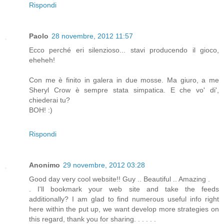
Rispondi
Paolo
28 novembre, 2012 11:57
Ecco perché eri silenzioso... stavi producendo il gioco,
eheheh!
Con me è finito in galera in due mosse. Ma giuro, a me
Sheryl Crow è sempre stata simpatica. E che vo' di',
chiederai tu?
BOH! :)
Rispondi
Anonimo
29 novembre, 2012 03:28
Good day very cool website!! Guy .. Beautiful .. Amazing .
. I'll bookmark your web site and take the feeds
additionally? I am glad to find numerous useful info right
here within the put up, we want develop more strategies on
this regard, thank you for sharing. . . . . .