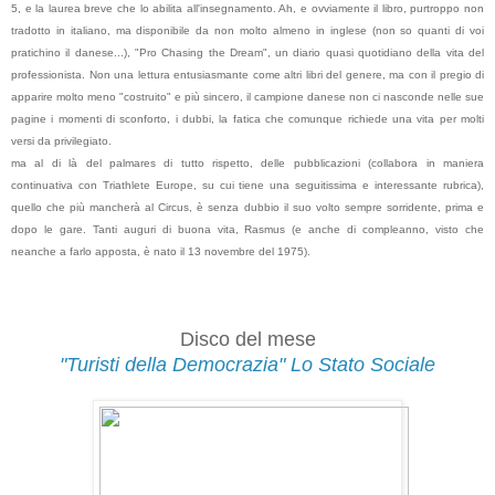
5, e la laurea breve che lo abilita all'insegnamento. Ah, e ovviamente il libro, purtroppo non
tradotto in italiano, ma disponibile da non molto almeno in inglese (non so quanti di voi
pratichino il danese...), "Pro Chasing the Dream", un diario quasi quotidiano della vita del
professionista. Non una lettura entusiasmante come altri libri del genere, ma con il pregio di
apparire molto meno "costruito" e più sincero, il campione danese non ci nasconde nelle sue
pagine i momenti di sconforto, i dubbi, la fatica che comunque richiede una vita per molti
versi da privilegiato.
ma al di là del palmares di tutto rispetto, delle pubblicazioni (collabora in maniera
continuativa con Triathlete Europe, su cui tiene una seguitissima e interessante rubrica),
quello che più mancherà al Circus, è senza dubbio il suo volto sempre sorridente, prima e
dopo le gare. Tanti auguri di buona vita, Rasmus (e anche di compleanno, visto che
neanche a farlo apposta, è nato il 13 novembre del 1975).
Disco del mese
"Turisti della Democrazia" Lo Stato Sociale