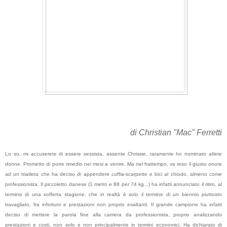
di Christian "Mac" Ferretti
Lo so, mi accuserete di essere sessista, assente Chrissie, raramente ho nominato atlete
donne. Prometto di porre rimedio nei mesi a venire. Ma nel frattempo, va reso il giusto onore
ad un triatleta che ha deciso di appendere cuffia-scarpette e bici al chiodo, almeno come
professionista. Il piccoletto danese (1 metro e 88 per 74 kg...) ha infatti annunciato il ritiro, al
termine di una sofferta stagione, che in realtà è solo il termine di un biennio piuttosto
travagliato, fra infortuni e prestazioni non proprio esaltanti. Il grande campione ha infatti
deciso di mettere la parola fine alla carriera da professionista, proprio analizzando
prestazioni e costi, non solo e non principalmente in termini economici. Ha dichiarato di