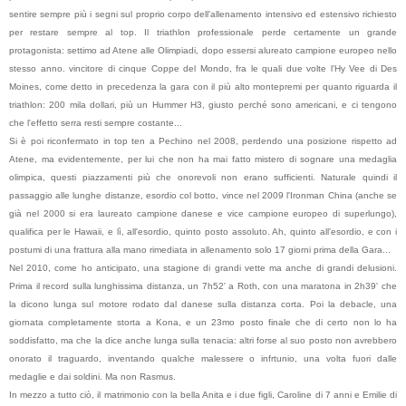
sentire sempre più i segni sul proprio corpo dell'allenamento intensivo ed estensivo richiesto
per restare sempre al top. Il triathlon professionale perde certamente un grande
protagonista: settimo ad Atene alle Olimpiadi, dopo essersi alureato campione europeo nello
stesso anno. vincitore di cinque Coppe del Mondo, fra le quali due volte l'Hy Vee di Des
Moines, come detto in precedenza la gara con il più alto montepremi per quanto riguarda il
triathlon: 200 mila dollari, più un Hummer H3, giusto perché sono americani, e ci tengono
che l'effetto serra resti sempre costante...
Si è poi riconfermato in top ten a Pechino nel 2008, perdendo una posizione rispetto ad
Atene, ma evidentemente, per lui che non ha mai fatto mistero di sognare una medaglia
olimpica, questi piazzamenti più che onorevoli non erano sufficienti. Naturale quindi il
passaggio alle lunghe distanze, esordio col botto, vince nel 2009 l'Ironman China (anche se
già nel 2000 si era laureato campione danese e vice campione europeo di superlungo),
qualifica per le Hawaii, e lì, all'esordio, quinto posto assoluto. Ah, quinto all'esordio, e con i
postumi di una frattura alla mano rimediata in allenamento solo 17 giorni prima della Gara...
Nel 2010, come ho anticipato, una stagione di grandi vette ma anche di grandi delusioni.
Prima il record sulla lunghissima distanza, un 7h52' a Roth, con una maratona in 2h39' che
la dicono lunga sul motore rodato dal danese sulla distanza corta. Poi la debacle, una
giornata completamente storta a Kona, e un 23mo posto finale che di certo non lo ha
soddisfatto, ma che la dice anche lunga sulla tenacia: altri forse al suo posto non avrebbero
onorato il traguardo, inventando qualche malessere o infrtunio, una volta fuori dalle
medaglie e dai soldini. Ma non Rasmus.
In mezzo a tutto ciò, il matrimonio con la bella Anita e i due figli, Caroline di 7 anni e Emilie di