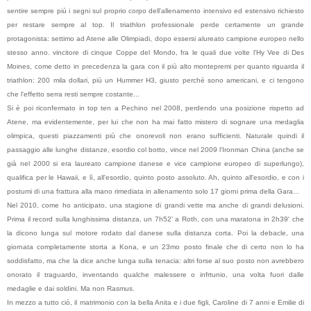
sentire sempre più i segni sul proprio corpo dell'allenamento intensivo ed estensivo richiesto
per restare sempre al top. Il triathlon professionale perde certamente un grande
protagonista: settimo ad Atene alle Olimpiadi, dopo essersi alureato campione europeo nello
stesso anno. vincitore di cinque Coppe del Mondo, fra le quali due volte l'Hy Vee di Des
Moines, come detto in precedenza la gara con il più alto montepremi per quanto riguarda il
triathlon: 200 mila dollari, più un Hummer H3, giusto perché sono americani, e ci tengono
che l'effetto serra resti sempre costante...
Si è poi riconfermato in top ten a Pechino nel 2008, perdendo una posizione rispetto ad
Atene, ma evidentemente, per lui che non ha mai fatto mistero di sognare una medaglia
olimpica, questi piazzamenti più che onorevoli non erano sufficienti. Naturale quindi il
passaggio alle lunghe distanze, esordio col botto, vince nel 2009 l'Ironman China (anche se
già nel 2000 si era laureato campione danese e vice campione europeo di superlungo),
qualifica per le Hawaii, e lì, all'esordio, quinto posto assoluto. Ah, quinto all'esordio, e con i
postumi di una frattura alla mano rimediata in allenamento solo 17 giorni prima della Gara...
Nel 2010, come ho anticipato, una stagione di grandi vette ma anche di grandi delusioni.
Prima il record sulla lunghissima distanza, un 7h52' a Roth, con una maratona in 2h39' che
la dicono lunga sul motore rodato dal danese sulla distanza corta. Poi la debacle, una
giornata completamente storta a Kona, e un 23mo posto finale che di certo non lo ha
soddisfatto, ma che la dice anche lunga sulla tenacia: altri forse al suo posto non avrebbero
onorato il traguardo, inventando qualche malessere o infrtunio, una volta fuori dalle
medaglie e dai soldini. Ma non Rasmus.
In mezzo a tutto ciò, il matrimonio con la bella Anita e i due figli, Caroline di 7 anni e Emilie di