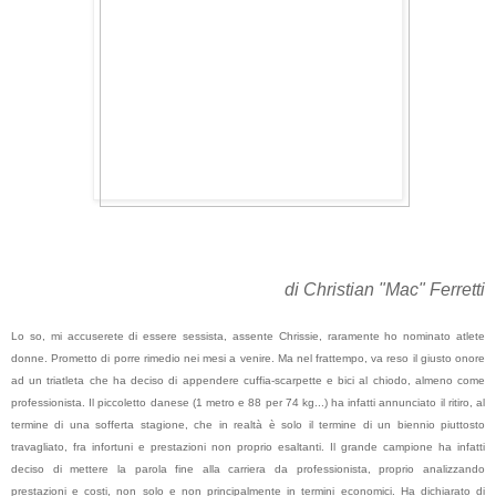
di Christian "Mac" Ferretti
Lo so, mi accuserete di essere sessista, assente Chrissie, raramente ho nominato atlete
donne. Prometto di porre rimedio nei mesi a venire. Ma nel frattempo, va reso il giusto onore
ad un triatleta che ha deciso di appendere cuffia-scarpette e bici al chiodo, almeno come
professionista. Il piccoletto danese (1 metro e 88 per 74 kg...) ha infatti annunciato il ritiro, al
termine di una sofferta stagione, che in realtà è solo il termine di un biennio piuttosto
travagliato, fra infortuni e prestazioni non proprio esaltanti. Il grande campione ha infatti
deciso di mettere la parola fine alla carriera da professionista, proprio analizzando
prestazioni e costi, non solo e non principalmente in termini economici. Ha dichiarato di