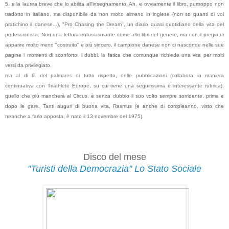
5, e la laurea breve che lo abilita all'insegnamento. Ah, e ovviamente il libro, purtroppo non
tradotto in italiano, ma disponibile da non molto almeno in inglese (non so quanti di voi
pratichino il danese...), "Pro Chasing the Dream", un diario quasi quotidiano della vita del
professionista. Non una lettura entusiasmante come altri libri del genere, ma con il pregio di
apparire molto meno "costruito" e più sincero, il campione danese non ci nasconde nelle sue
pagine i momenti di sconforto, i dubbi, la fatica che comunque richiede una vita per molti
versi da privilegiato.
ma al di là del palmares di tutto rispetto, delle pubblicazioni (collabora in maniera
continuativa con Triathlete Europe, su cui tiene una seguitissima e interessante rubrica),
quello che più mancherà al Circus, è senza dubbio il suo volto sempre sorridente, prima e
dopo le gare. Tanti auguri di buona vita, Rasmus (e anche di compleanno, visto che
neanche a farlo apposta, è nato il 13 novembre del 1975).
Disco del mese
"Turisti della Democrazia" Lo Stato Sociale