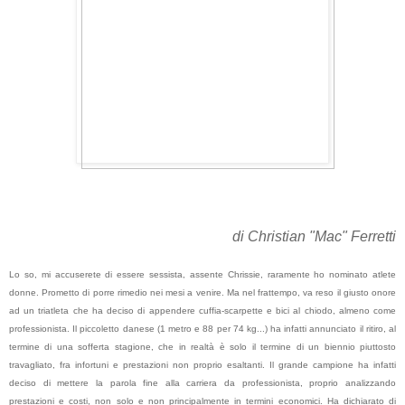
di Christian "Mac" Ferretti
Lo so, mi accuserete di essere sessista, assente Chrissie, raramente ho nominato atlete
donne. Prometto di porre rimedio nei mesi a venire. Ma nel frattempo, va reso il giusto onore
ad un triatleta che ha deciso di appendere cuffia-scarpette e bici al chiodo, almeno come
professionista. Il piccoletto danese (1 metro e 88 per 74 kg...) ha infatti annunciato il ritiro, al
termine di una sofferta stagione, che in realtà è solo il termine di un biennio piuttosto
travagliato, fra infortuni e prestazioni non proprio esaltanti. Il grande campione ha infatti
deciso di mettere la parola fine alla carriera da professionista, proprio analizzando
prestazioni e costi, non solo e non principalmente in termini economici. Ha dichiarato di