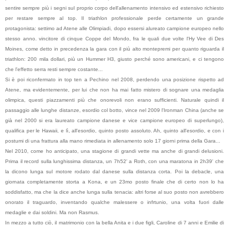
sentire sempre più i segni sul proprio corpo dell'allenamento intensivo ed estensivo richiesto
per restare sempre al top. Il triathlon professionale perde certamente un grande
protagonista: settimo ad Atene alle Olimpiadi, dopo essersi alureato campione europeo nello
stesso anno. vincitore di cinque Coppe del Mondo, fra le quali due volte l'Hy Vee di Des
Moines, come detto in precedenza la gara con il più alto montepremi per quanto riguarda il
triathlon: 200 mila dollari, più un Hummer H3, giusto perché sono americani, e ci tengono
che l'effetto serra resti sempre costante...
Si è poi riconfermato in top ten a Pechino nel 2008, perdendo una posizione rispetto ad
Atene, ma evidentemente, per lui che non ha mai fatto mistero di sognare una medaglia
olimpica, questi piazzamenti più che onorevoli non erano sufficienti. Naturale quindi il
passaggio alle lunghe distanze, esordio col botto, vince nel 2009 l'Ironman China (anche se
già nel 2000 si era laureato campione danese e vice campione europeo di superlungo),
qualifica per le Hawaii, e lì, all'esordio, quinto posto assoluto. Ah, quinto all'esordio, e con i
postumi di una frattura alla mano rimediata in allenamento solo 17 giorni prima della Gara...
Nel 2010, come ho anticipato, una stagione di grandi vette ma anche di grandi delusioni.
Prima il record sulla lunghissima distanza, un 7h52' a Roth, con una maratona in 2h39' che
la dicono lunga sul motore rodato dal danese sulla distanza corta. Poi la debacle, una
giornata completamente storta a Kona, e un 23mo posto finale che di certo non lo ha
soddisfatto, ma che la dice anche lunga sulla tenacia: altri forse al suo posto non avrebbero
onorato il traguardo, inventando qualche malessere o infrtunio, una volta fuori dalle
medaglie e dai soldini. Ma non Rasmus.
In mezzo a tutto ciò, il matrimonio con la bella Anita e i due figli, Caroline di 7 anni e Emilie di