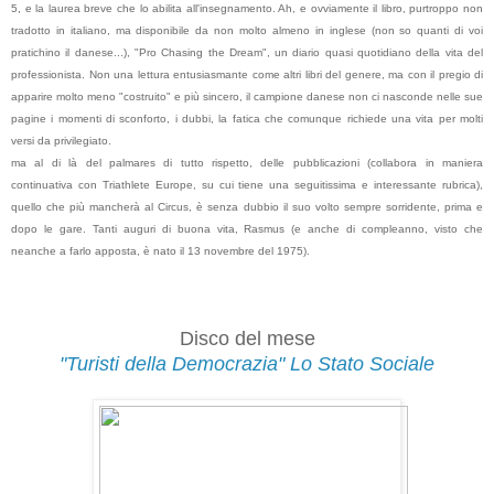
5, e la laurea breve che lo abilita all'insegnamento. Ah, e ovviamente il libro, purtroppo non
tradotto in italiano, ma disponibile da non molto almeno in inglese (non so quanti di voi
pratichino il danese...), "Pro Chasing the Dream", un diario quasi quotidiano della vita del
professionista. Non una lettura entusiasmante come altri libri del genere, ma con il pregio di
apparire molto meno "costruito" e più sincero, il campione danese non ci nasconde nelle sue
pagine i momenti di sconforto, i dubbi, la fatica che comunque richiede una vita per molti
versi da privilegiato.
ma al di là del palmares di tutto rispetto, delle pubblicazioni (collabora in maniera
continuativa con Triathlete Europe, su cui tiene una seguitissima e interessante rubrica),
quello che più mancherà al Circus, è senza dubbio il suo volto sempre sorridente, prima e
dopo le gare. Tanti auguri di buona vita, Rasmus (e anche di compleanno, visto che
neanche a farlo apposta, è nato il 13 novembre del 1975).
Disco del mese
"Turisti della Democrazia" Lo Stato Sociale