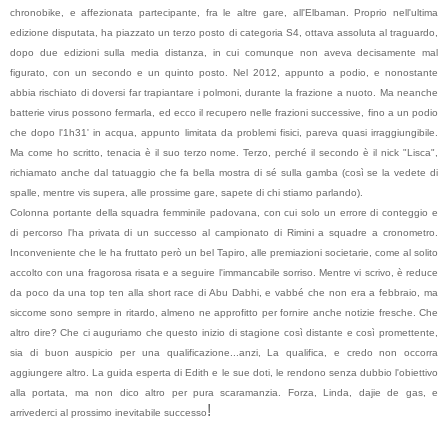
chronobike, e affezionata partecipante, fra le altre gare, all'Elbaman. Proprio nell'ultima
edizione disputata, ha piazzato un terzo posto di categoria S4, ottava assoluta al traguardo,
dopo due edizioni sulla media distanza, in cui comunque non aveva decisamente mal
figurato, con un secondo e un quinto posto. Nel 2012, appunto a podio, e nonostante
abbia rischiato di doversi far trapiantare i polmoni, durante la frazione a nuoto. Ma neanche
batterie virus possono fermarla, ed ecco il recupero nelle frazioni successive, fino a un podio
che dopo l'1h31' in acqua, appunto limitata da problemi fisici, pareva quasi irraggiungibile.
Ma come ho scritto, tenacia è il suo terzo nome. Terzo, perché il secondo è il nick "Lisca",
richiamato anche dal tatuaggio che fa bella mostra di sé sulla gamba (così se la vedete di
spalle, mentre vis supera, alle prossime gare, sapete di chi stiamo parlando).
Colonna portante della squadra femminile padovana, con cui solo un errore di conteggio e
di percorso l'ha privata di un successo al campionato di Rimini a squadre a cronometro.
Inconveniente che le ha fruttato però un bel Tapiro, alle premiazioni societarie, come al solito
accolto con una fragorosa risata e a seguire l'immancabile sorriso. Mentre vi scrivo, è reduce
da poco da una top ten alla short race di Abu Dabhi, e vabbé che non era a febbraio, ma
siccome sono sempre in ritardo, almeno ne approfitto per fornire anche notizie fresche. Che
altro dire? Che ci auguriamo che questo inizio di stagione così distante e così promettente,
sia di buon auspicio per una qualificazione...anzi, La qualifica, e credo non occorra
aggiungere altro. La guida esperta di Edith e le sue doti, le rendono senza dubbio l'obiettivo
alla portata, ma non dico altro per pura scaramanzia. Forza, Linda, dajie de gas, e
!
arrivederci al prossimo inevitabile successo