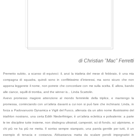
di Christian "Mac" Ferretti
Premetto subito, a scanso di equivoci: il, anzi la triatleta del mese di febbraio, è una mia
compagna di squadra, quindi sono in conflittissimo d'interessi, ma sono sicuro che non
appena leggerete il nome, non potrete che concordare con me sulla scelta. E allora, bando
alle ciance, squilli di tromba, and the winner is... Linda Scattolin.
Avevo promesso magiore attenzione al mondo femminile della triplice, e mantengo la
promessa, cominciando con un'atleta davanti a cui non si può fare che inchinarsi. Linda, in
forza a Padovanuoto Dynamica e Vigili del Fuoco, allenata da un altro nome illustrissimo del
triathlon nostrano, una certa Edith Niederfriniger, è un'atleta eclettica e polivalente: a parte
le tre discipline tutte insieme, non disdegna ultratrail, campestri, sci di fondo, sci alpinismo, e
chi più ne ha più ne metta. Il sorriso sempre stampato, una parola gentile per tutti, è un
esempio di tenacia e costanza. Abbastanza matta da scalare pendii impegnativi in