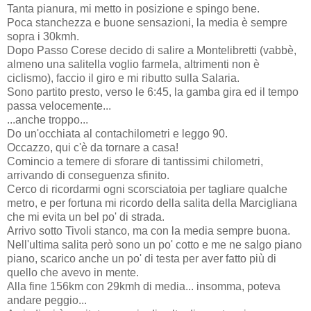
Tanta pianura, mi metto in posizione e spingo bene.
Poca stanchezza e buone sensazioni, la media è sempre
sopra i 30kmh.
Dopo Passo Corese decido di salire a Montelibretti (vabbè,
almeno una salitella voglio farmela, altrimenti non è
ciclismo), faccio il giro e mi ributto sulla Salaria.
Sono partito presto, verso le 6:45, la gamba gira ed il tempo
passa velocemente...
...anche troppo...
Do un'occhiata al contachilometri e leggo 90.
Occazzo, qui c'è da tornare a casa!
Comincio a temere di sforare di tantissimi chilometri,
arrivando di conseguenza sfinito.
Cerco di ricordarmi ogni scorsciatoia per tagliare qualche
metro, e per fortuna mi ricordo della salita della Marcigliana
che mi evita un bel po' di strada.
Arrivo sotto Tivoli stanco, ma con la media sempre buona.
Nell'ultima salita però sono un po' cotto e me ne salgo piano
piano, scarico anche un po' di testa per aver fatto più di
quello che avevo in mente.
Alla fine 156km con 29kmh di media... insomma, poteva
andare peggio...