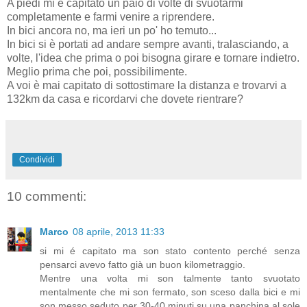
A piedi mi è capitato un paio di volte di svuotarmi
completamente e farmi venire a riprendere.
In bici ancora no, ma ieri un po' ho temuto...
In bici si è portati ad andare sempre avanti, tralasciando, a
volte, l'idea che prima o poi bisogna girare e tornare indietro.
Meglio prima che poi, possibilimente.
A voi è mai capitato di sottostimare la distanza e trovarvi a
132km da casa e ricordarvi che dovete rientrare?
Condividi
10 commenti:
Marco
08 aprile, 2013 11:33
si mi é capitato ma son stato contento perché senza
pensarci avevo fatto già un buon kilometraggio.
Mentre una volta mi son talmente tanto svuotato
mentalmente che mi son fermato, son sceso dalla bici e mi
son messo seduto per 30-40 minuti su una panchina al sole