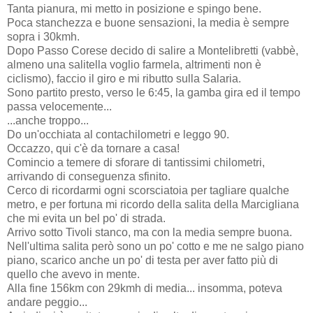
Tanta pianura, mi metto in posizione e spingo bene.
Poca stanchezza e buone sensazioni, la media è sempre
sopra i 30kmh.
Dopo Passo Corese decido di salire a Montelibretti (vabbè,
almeno una salitella voglio farmela, altrimenti non è
ciclismo), faccio il giro e mi ributto sulla Salaria.
Sono partito presto, verso le 6:45, la gamba gira ed il tempo
passa velocemente...
...anche troppo...
Do un'occhiata al contachilometri e leggo 90.
Occazzo, qui c'è da tornare a casa!
Comincio a temere di sforare di tantissimi chilometri,
arrivando di conseguenza sfinito.
Cerco di ricordarmi ogni scorsciatoia per tagliare qualche
metro, e per fortuna mi ricordo della salita della Marcigliana
che mi evita un bel po' di strada.
Arrivo sotto Tivoli stanco, ma con la media sempre buona.
Nell'ultima salita però sono un po' cotto e me ne salgo piano
piano, scarico anche un po' di testa per aver fatto più di
quello che avevo in mente.
Alla fine 156km con 29kmh di media... insomma, poteva
andare peggio...