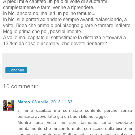
A piedi mi è capitato un paio di volte di svuotarmi
completamente e farmi venire a riprendere.
In bici ancora no, ma ieri un po' ho temuto...
In bici si è portati ad andare sempre avanti, tralasciando, a
volte, l'idea che prima o poi bisogna girare e tornare indietro.
Meglio prima che poi, possibilimente.
A voi è mai capitato di sottostimare la distanza e trovarvi a
132km da casa e ricordarvi che dovete rientrare?
Condividi
10 commenti:
Marco
08 aprile, 2013 11:33
si mi é capitato ma son stato contento perché senza
pensarci avevo fatto già un buon kilometraggio.
Mentre una volta mi son talmente tanto svuotato
mentalmente che mi son fermato, son sceso dalla bici e mi
son messo seduto per 30-40 minuti su una panchina al sole