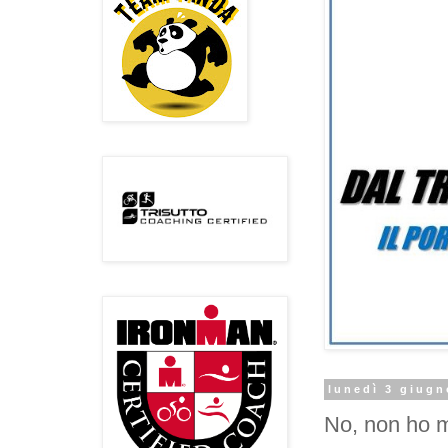
lunedì 3 giugn
No, non ho m