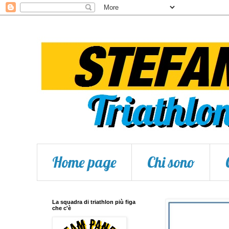
Home page
Chi sono
La squadra di triathlon più figa
che c'è