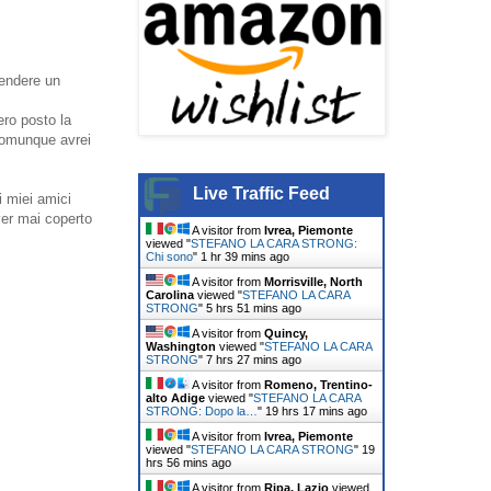
rendere un
ero posto la
comunque avrei
Live Traffic Feed
i miei amici
ver mai coperto
A visitor from
Ivrea, Piemonte
viewed "
STEFANO LA CARA STRONG:
Chi sono
"
1 hr 39 mins ago
A visitor from
Morrisville, North
Carolina
viewed "
STEFANO LA CARA
STRONG
"
5 hrs 51 mins ago
A visitor from
Quincy,
Washington
viewed "
STEFANO LA CARA
STRONG
"
7 hrs 27 mins ago
A visitor from
Romeno, Trentino-
alto Adige
viewed "
STEFANO LA CARA
STRONG: Dopo la…
"
19 hrs 17 mins ago
A visitor from
Ivrea, Piemonte
viewed "
STEFANO LA CARA STRONG
"
19
hrs 56 mins ago
A visitor from
Ripa, Lazio
viewed