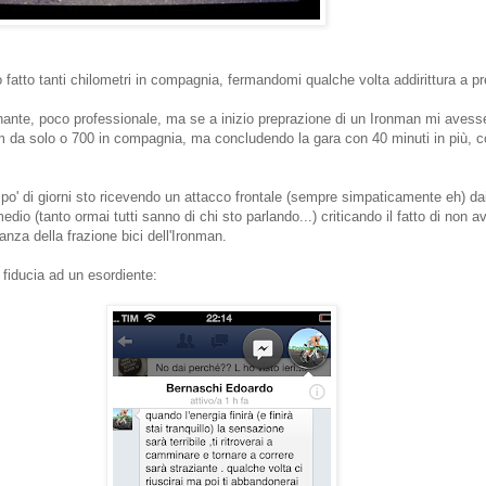
fatto tanti chilometri in compagnia, fermandomi qualche volta addirittura a p
nante, poco professionale, ma se a inizio preprazione di un Ironman mi avess
m da solo o 700 in compagnia, ma concludendo la gara con 40 minuti in più, 
o' di giorni sto ricevendo un attacco frontale (sempre simpaticamente eh) da
io (tanto ormai tutti sanno di chi sto parlando...) criticando il fatto di non a
anza della frazione bici dell'Ironman.
fiducia ad un esordiente: