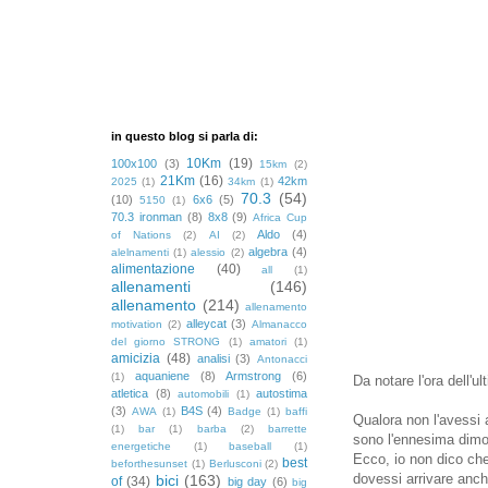
in questo blog si parla di:
10Km
(19)
100x100
(3)
15km
(2)
21Km
(16)
42km
2025
(1)
34km
(1)
70.3
(54)
(10)
6x6
(5)
5150
(1)
70.3 ironman
(8)
8x8
(9)
Africa Cup
Aldo
(4)
of Nations
(2)
AI
(2)
algebra
(4)
alelnamenti
(1)
alessio
(2)
alimentazione
(40)
all
(1)
allenamenti
(146)
allenamento
(214)
allenamento
alleycat
(3)
motivation
(2)
Almanacco
del giorno STRONG
(1)
amatori
(1)
amicizia
(48)
analisi
(3)
Antonacci
aquaniene
(8)
Armstrong
(6)
(1)
Da notare l'ora dell'u
atletica
(8)
autostima
automobili
(1)
(3)
B4S
(4)
AWA
(1)
Badge
(1)
baffi
Qualora non l'avessi 
(1)
bar
(1)
barba
(2)
barrette
sono l'ennesima dimo
energetiche
(1)
baseball
(1)
Ecco, io non dico ch
best
beforthesunset
(1)
Berlusconi
(2)
dovessi arrivare anch
bici
(163)
of
(34)
big day
(6)
big