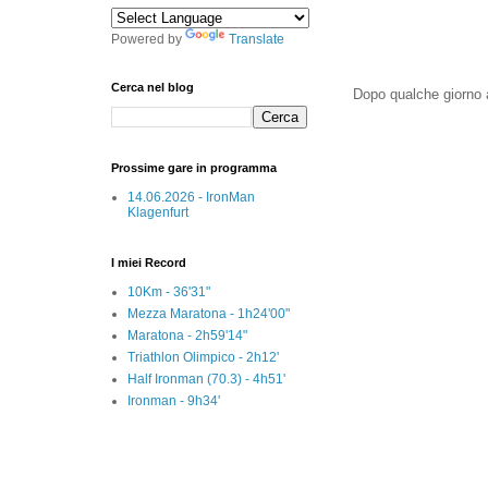
Powered by
Translate
Cerca nel blog
Dopo qualche giorno ar
Prossime gare in programma
14.06.2026 - IronMan
Klagenfurt
I miei Record
10Km - 36'31"
Mezza Maratona - 1h24'00"
Maratona - 2h59'14"
Triathlon Olimpico - 2h12'
Half Ironman (70.3) - 4h51'
Ironman - 9h34'