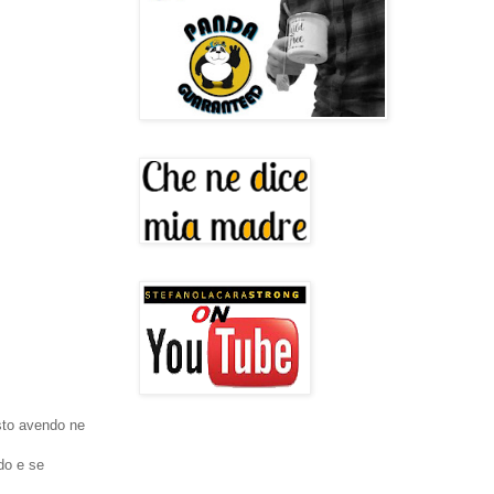
 sto avendo ne
do e se