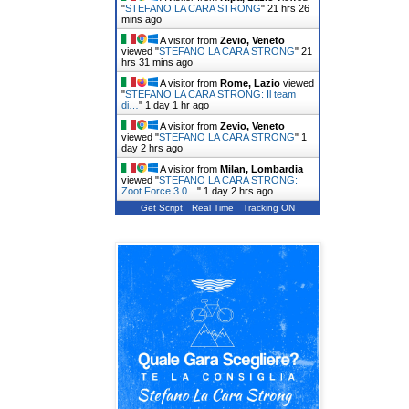
"
STEFANO LA CARA STRONG
"
21 hrs 26
mins ago
A visitor from
Zevio, Veneto
viewed "
STEFANO LA CARA STRONG
"
21
hrs 31 mins ago
A visitor from
Rome, Lazio
viewed
"
STEFANO LA CARA STRONG: Il team
di…
"
1 day 1 hr ago
A visitor from
Zevio, Veneto
viewed "
STEFANO LA CARA STRONG
"
1
day 2 hrs ago
A visitor from
Milan, Lombardia
viewed "
STEFANO LA CARA STRONG:
Zoot Force 3.0…
"
1 day 2 hrs ago
Get Script
Real Time
Tracking ON