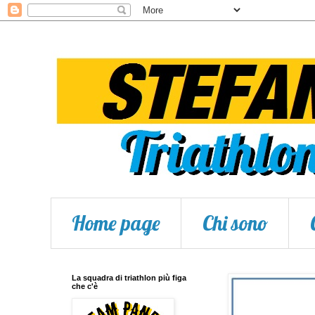
Home page
Chi sono
La squadra di triathlon più figa
che c'è