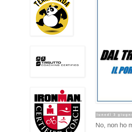
lunedì 3 giugn
No, non ho m