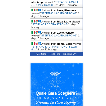
alto Adige
viewed "
STEFANO LA CARA
STRONG: Dopo la…
"
1 day 16 hrs ago
A visitor from
Ivrea, Piemonte
viewed "
STEFANO LA CARA STRONG
"
1
day 16 hrs ago
A visitor from
Ripa, Lazio
viewed
"
STEFANO LA CARA STRONG
"
1 day 18
hrs ago
A visitor from
Zevio, Veneto
viewed "
STEFANO LA CARA STRONG
"
1
day 18 hrs ago
A visitor from
Rome, Lazio
viewed
"
STEFANO LA CARA STRONG: Il team
di…
"
1 day 22 hrs ago
Get Script
Real Time
Tracking ON