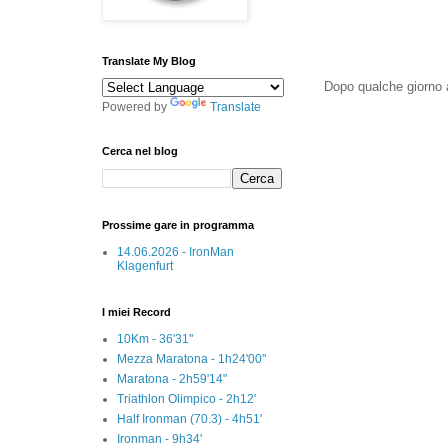
Translate My Blog
Dopo qualche giorno ar
Powered by
Translate
Cerca nel blog
Prossime gare in programma
14.06.2026 - IronMan
Klagenfurt
I miei Record
10Km - 36'31"
Mezza Maratona - 1h24'00"
Maratona - 2h59'14"
Triathlon Olimpico - 2h12'
Half Ironman (70.3) - 4h51'
Ironman - 9h34'