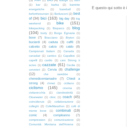
AWA
(1)
Badge
(1)
baffi
(1)
bar
(1)
barba
(2)
barrette
E questo qui sotto è i
energetiche
(1)
baseball
(1)
best
beforthesunset
(1)
Berlusconi
(2)
bici
(163)
of
(34)
big day
(6)
big
bike
(151)
weekend
(2)
blog
bikepacking
(1)
Bioparco
(1)
(104)
body
(1)
Borgo Egnazia
(1)
boxe
(7)
Bracciano
(2)
Bryton
(1)
buciardi
(4)
caduta
(3)
caffè
(3)
calcetto
(3)
calcio
(4)
caldo
(8)
Campionati Italiani
(1)
Canada
(1)
canadair
(1)
cantico
(1)
Capalbio
(1)
capelli
(1)
cardio
(1)
caro Strong ti
cazzate
(61)
scrivo
(1)
Cecilia
(1)
challenge
Cervia
(8)
cerveteri
(2)
(12)
che sarebbe
(1)
chenedicemiamadre
(7)
Chiedi a
strong
(4)
chmet
(1)
ciciliano
(1)
ciclismo
(145)
cinema
(2)
civitavecchia
(1)
clandestinità
(1)
coach
(45)
Clearwater
(1)
clinic
(1)
coincidenze
(2)
collaborazione
(1)
colleghi
(2)
ColleMarathon
(2)
colli di
combinati
(19)
monte bove
(1)
comic
(4)
compleanno
(7)
compression
(1)
comunicazione
(2)
Comunità Montana dell'Aniene
(1)