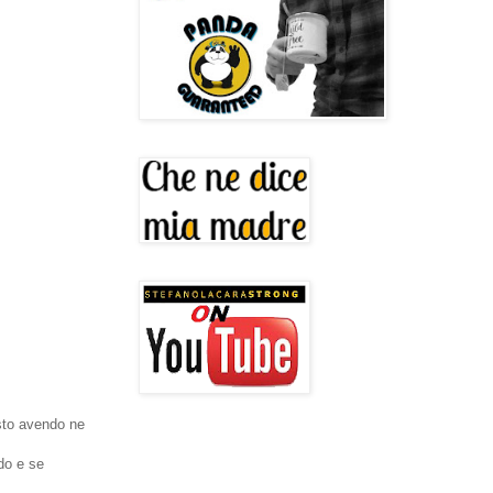
 sto avendo ne
do e se