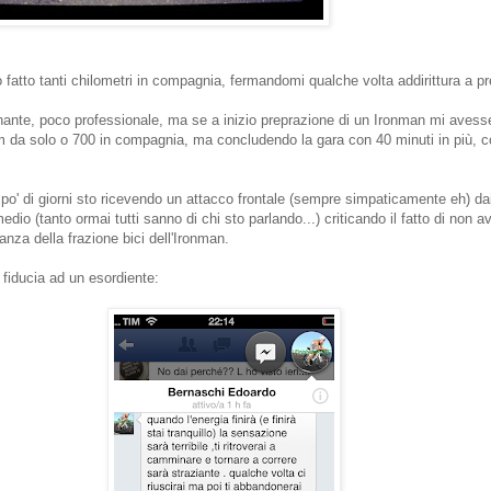
fatto tanti chilometri in compagnia, fermandomi qualche volta addirittura a p
nante, poco professionale, ma se a inizio preprazione di un Ironman mi avess
m da solo o 700 in compagnia, ma concludendo la gara con 40 minuti in più, 
o' di giorni sto ricevendo un attacco frontale (sempre simpaticamente eh) da
io (tanto ormai tutti sanno di chi sto parlando...) criticando il fatto di non a
anza della frazione bici dell'Ironman.
fiducia ad un esordiente: