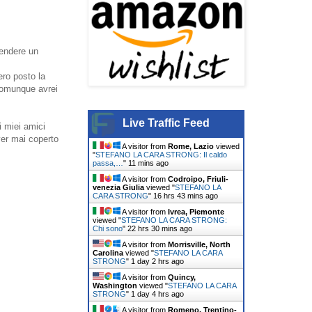
rendere un
ero posto la
comunque avrei
Live Traffic Feed
i miei amici
ver mai coperto
A visitor from
Rome, Lazio
viewed
"
STEFANO LA CARA STRONG: Il caldo
passa,…
"
11 mins ago
A visitor from
Codroipo, Friuli-
venezia Giulia
viewed "
STEFANO LA
CARA STRONG
"
16 hrs 43 mins ago
A visitor from
Ivrea, Piemonte
viewed "
STEFANO LA CARA STRONG:
Chi sono
"
22 hrs 30 mins ago
A visitor from
Morrisville, North
Carolina
viewed "
STEFANO LA CARA
STRONG
"
1 day 2 hrs ago
A visitor from
Quincy,
Washington
viewed "
STEFANO LA CARA
STRONG
"
1 day 4 hrs ago
A visitor from
Romeno, Trentino-