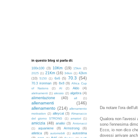
in questo blog si parla di:
10Km
(19)
100x100
(3)
15km
(2)
21Km
(16)
42km
2025
(1)
34km
(1)
70.3
(54)
(10)
6x6
(5)
5150
(1)
70.3 ironman
(8)
8x8
(9)
Africa Cup
Aldo
(4)
of Nations
(2)
AI
(2)
algebra
(4)
alelnamenti
(1)
alessio
(2)
alimentazione
(40)
all
(1)
allenamenti
(146)
Da notare l'ora dell'u
allenamento
(214)
allenamento
alleycat
(3)
motivation
(2)
Almanacco
Qualora non l'avessi 
del giorno STRONG
(1)
amatori
(1)
amicizia
(48)
analisi
(3)
Antonacci
sono l'ennesima dimo
aquaniene
(8)
Armstrong
(6)
(1)
Ecco, io non dico ch
atletica
(8)
autostima
automobili
(1)
dovessi arrivare anch
(3)
B4S
(4)