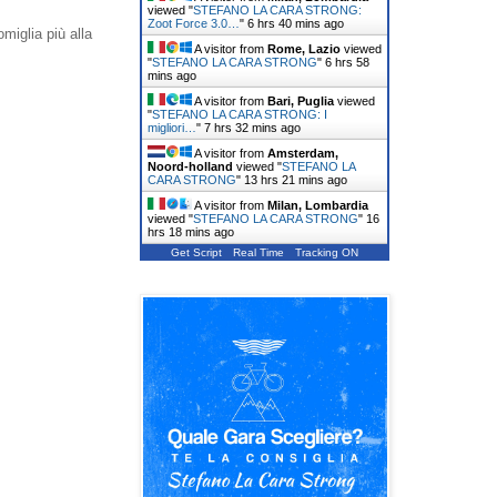
viewed "
STEFANO LA CARA STRONG:
Zoot Force 3.0…
"
6 hrs 40 mins ago
miglia più alla
A visitor from
Rome, Lazio
viewed
"
STEFANO LA CARA STRONG
"
6 hrs 58
mins ago
A visitor from
Bari, Puglia
viewed
"
STEFANO LA CARA STRONG: I
migliori…
"
7 hrs 32 mins ago
A visitor from
Amsterdam,
Noord-holland
viewed "
STEFANO LA
CARA STRONG
"
13 hrs 21 mins ago
A visitor from
Milan, Lombardia
viewed "
STEFANO LA CARA STRONG
"
16
hrs 18 mins ago
Get Script
Real Time
Tracking ON