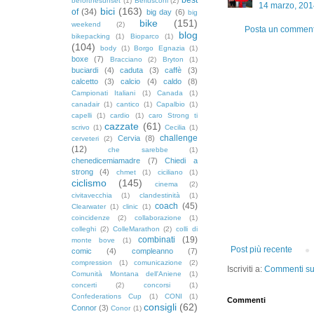
beforthesunset
(1)
Berlusconi
(2)
14 marzo, 201
bici
(163)
of
(34)
big day
(6)
big
bike
(151)
weekend
(2)
Posta un commen
blog
bikepacking
(1)
Bioparco
(1)
(104)
body
(1)
Borgo Egnazia
(1)
boxe
(7)
Bracciano
(2)
Bryton
(1)
buciardi
(4)
caduta
(3)
caffè
(3)
calcetto
(3)
calcio
(4)
caldo
(8)
Campionati Italiani
(1)
Canada
(1)
canadair
(1)
cantico
(1)
Capalbio
(1)
capelli
(1)
cardio
(1)
caro Strong ti
cazzate
(61)
scrivo
(1)
Cecilia
(1)
challenge
Cervia
(8)
cerveteri
(2)
(12)
che sarebbe
(1)
chenedicemiamadre
(7)
Chiedi a
strong
(4)
chmet
(1)
ciciliano
(1)
ciclismo
(145)
cinema
(2)
civitavecchia
(1)
clandestinità
(1)
coach
(45)
Clearwater
(1)
clinic
(1)
coincidenze
(2)
collaborazione
(1)
colleghi
(2)
ColleMarathon
(2)
colli di
combinati
(19)
monte bove
(1)
Post più recente
comic
(4)
compleanno
(7)
compression
(1)
comunicazione
(2)
Iscriviti a:
Commenti sul
Comunità Montana dell'Aniene
(1)
concerti
(2)
concorsi
(1)
Confederations Cup
(1)
CONI
(1)
Commenti
consigli
(62)
Connor
(3)
Conor
(1)