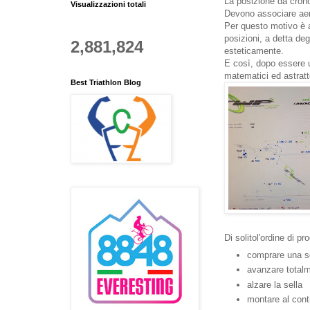
La posizione da crono 
Visualizzazioni totali
Devono associare aer
Per questo motivo è ap
posizioni, a detta deg
2,881,824
esteticamente.
E così, dopo essere u
matematici ed astratte
Best Triathlon Blog
Di solitol'ordine di p
comprare una se
avanzare totalm
alzare la sella
montare al cont