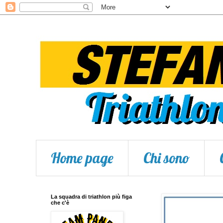
Home page
Chi sono
La squadra di triathlon più figa
che c'è