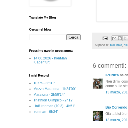
Translate My Blog
Cerca nel blog
Si parla di:
bici
,
bike
,
cic
Prossime gare in programma
14.06.2026 - IronMan
Klagenfurt
6 commenti:
IRONica
ha det
I miei Record
Non dirmi così 
10Km - 36'31"
come sullo ste
Mezza Maratona - 1h24'00"
13 marzo, 201
Maratona - 2h59'14"
Triathlon Olimpico - 2h12'
Half Ironman (70.3) - 4h51'
Bio Correndo
Ironman - 9h34'
Già la bici è 
13 marzo, 201