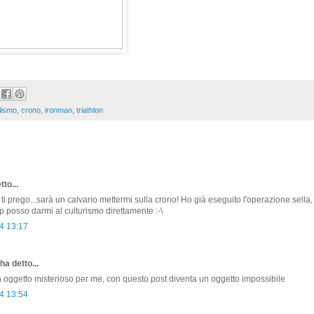
lismo
,
crono
,
ironman
,
triathlon
to...
ti prego...sarà un calvario mettermi sulla crono! Ho già eseguito l'operazione sella, 
p posso darmi al culturismo direttamente :-\
4 13:17
ha detto...
un oggetto misterioso per me, con questo post diventa un oggetto impossibile
4 13:54