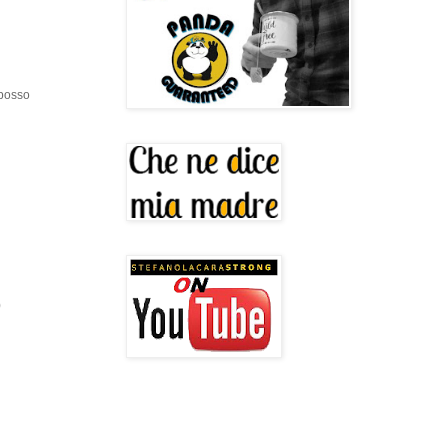
 posso
)