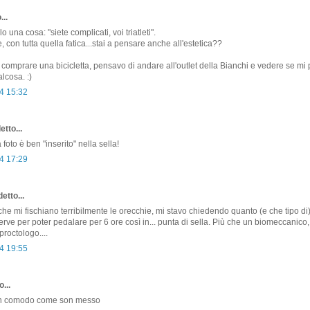
...
o una cosa: "siete complicati, voi triatleti".
, con tutta quella fatica...stai a pensare anche all'estetica??
comprare una bicicletta, pensavo di andare all'outlet della Bianchi e vedere se mi
lcosa. :)
4 15:32
etto...
oto è ben "inserito" nella sella!
4 17:29
etto...
o che mi fischiano terribilmente le orecchie, mi stavo chiedendo quanto (e che tipo di
rve per poter pedalare per 6 ore così in... punta di sella. Più che un biomeccanico,
proctologo....
4 19:55
...
on comodo come son messo