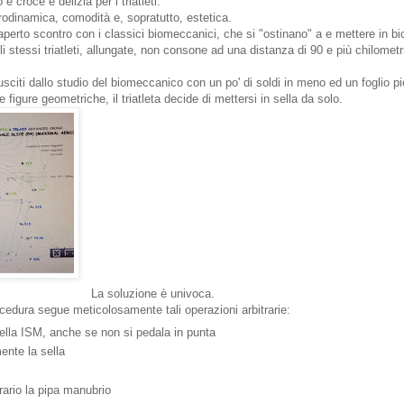
è croce e delizia per i triatleti.
odinamica, comodità e, sopratutto, estetica.
erto scontro con i classici biomeccanici, che si "ostinano" a e mettere in bici
li stessi triatleti, allungate, non consone ad una distanza di 90 e più chilometr
sciti dallo studio del biomeccanico con un po' di soldi in meno ed un foglio pi
 figure geometriche, il triatleta decide di mettersi in sella da solo.
La soluzione è univoca.
rocedura segue meticolosamente tali operazioni arbitrarie:
lla ISM, anche se non si pedala in punta
ente la sella
rario la pipa manubrio