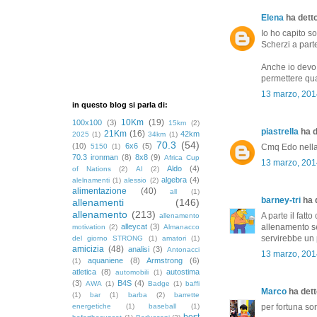
Elena
ha detto
Io ho capito sol
Scherzi a parte
Anche io devo 
permettere qua
13 marzo, 201
in questo blog si parla di:
10Km
(19)
100x100
(3)
15km
(2)
piastrella
ha d
21Km
(16)
42km
2025
(1)
34km
(1)
70.3
(54)
(10)
6x6
(5)
5150
(1)
Cmq Edo nella f
70.3 ironman
(8)
8x8
(9)
Africa Cup
13 marzo, 201
Aldo
(4)
of Nations
(2)
AI
(2)
algebra
(4)
alelnamenti
(1)
alessio
(2)
alimentazione
(40)
all
(1)
barney-tri
ha d
allenamenti
(146)
allenamento
(213)
A parte il fatt
allenamento
alleycat
(3)
allenamento se
motivation
(2)
Almanacco
servirebbe un 
del giorno STRONG
(1)
amatori
(1)
amicizia
(48)
analisi
(3)
Antonacci
13 marzo, 201
aquaniene
(8)
Armstrong
(6)
(1)
atletica
(8)
autostima
automobili
(1)
(3)
B4S
(4)
AWA
(1)
Badge
(1)
baffi
Marco
ha detto
(1)
bar
(1)
barba
(2)
barrette
energetiche
(1)
baseball
(1)
per fortuna s
best