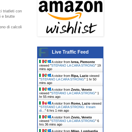
 triatleti con
i e brutte
eno di calcoli
Live Traffic Feed
A visitor from
Ivrea, Piemonte
viewed "
STEFANO LA CARA STRONG
"
19
mins ago
A visitor from
Ripa, Lazio
viewed
"
STEFANO LA CARA STRONG
"
1 hr 50
mins ago
A visitor from
Zevio, Veneto
viewed "
STEFANO LA CARA STRONG
"
1
hr 55 mins ago
A visitor from
Rome, Lazio
viewed
"
STEFANO LA CARA STRONG: Il team
di…
"
6 hrs 1 min ago
A visitor from
Zevio, Veneto
viewed "
STEFANO LA CARA STRONG
"
6
hrs 36 mins ago
A visitor from
Milan, Lombardia