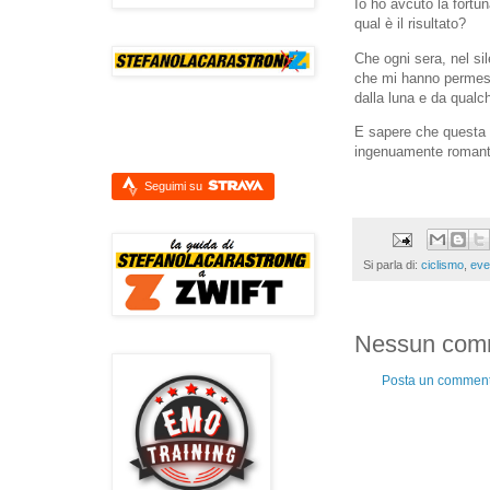
Io ho avcuto la fortu
qual è il risultato?
Che ogni sera, nel si
che mi hanno permesso
dalla luna e da qualc
E sapere che questa s
ingenuamente romanti
Seguimi su
Si parla di:
ciclismo
,
eve
Nessun com
Posta un commen