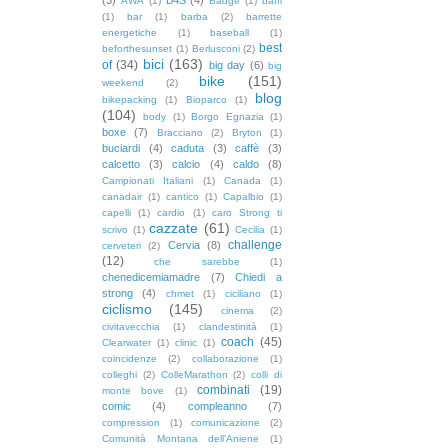
AWA
(1)
Badge
(1)
baffi
(1)
bar
(1)
barba
(2)
barrette
energetiche
(1)
baseball
(1)
best
beforthesunset
(1)
Berlusconi
(2)
bici
(163)
of
(34)
big day
(6)
big
bike
(151)
weekend
(2)
blog
bikepacking
(1)
Bioparco
(1)
(104)
body
(1)
Borgo Egnazia
(1)
boxe
(7)
Bracciano
(2)
Bryton
(1)
buciardi
(4)
caduta
(3)
caffè
(3)
calcetto
(3)
calcio
(4)
caldo
(8)
Campionati Italiani
(1)
Canada
(1)
canadair
(1)
cantico
(1)
Capalbio
(1)
capelli
(1)
cardio
(1)
caro Strong ti
cazzate
(61)
scrivo
(1)
Cecilia
(1)
challenge
Cervia
(8)
cerveteri
(2)
(12)
che sarebbe
(1)
chenedicemiamadre
(7)
Chiedi a
strong
(4)
chmet
(1)
ciciliano
(1)
ciclismo
(145)
cinema
(2)
civitavecchia
(1)
clandestinità
(1)
coach
(45)
Clearwater
(1)
clinic
(1)
coincidenze
(2)
collaborazione
(1)
colleghi
(2)
ColleMarathon
(2)
colli di
combinati
(19)
monte bove
(1)
comic
(4)
compleanno
(7)
compression
(1)
comunicazione
(2)
Comunità Montana dell'Aniene
(1)