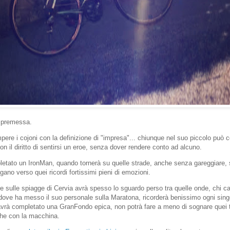
 premessa.
ere i cojoni con la definizione di "impresa"... chiunque nel suo piccolo può c
on il diritto di sentirsi un eroe, senza dover rendere conto ad alcuno.
etato un IronMan, quando tornerà su quelle strade, anche senza gareggiare,
gano verso quei ricordi fortissimi pieni di emozioni.
e sulle spiagge di Cervia avrà spesso lo sguardo perso tra quelle onde, chi ca
 dove ha messo il suo personale sulla Maratona, ricorderà benissimo ogni sin
avrà completato una GranFondo epica, non potrà fare a meno di sognare quei t
nche con la macchina.