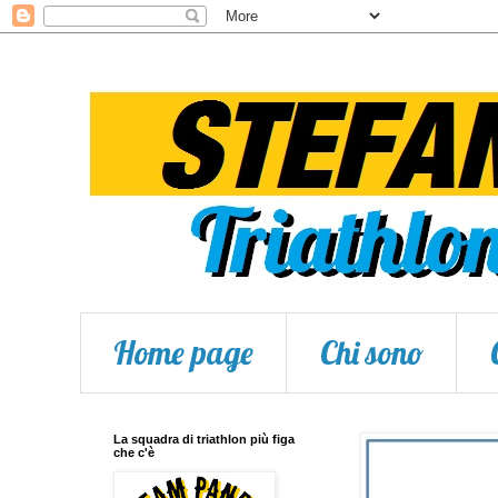
Home page
Chi sono
La squadra di triathlon più figa
che c'è