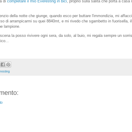
na di
completare il mio Everesting in bici
, proprio sulla salita che porta a casa
lenzio della notte che giunge, quando esco per buttare l'immondizia, mi affacc
 di arrampicarmi su quei 8840mt, e mi rivedo che sgambetto in fuorisella, il
he lampione.
cena la posso rivivere ogni sera, da solo, al buio, mi regala sempre un sorris
co...
resting
mento:
to