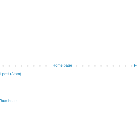
Home page
P
 post (Atom)