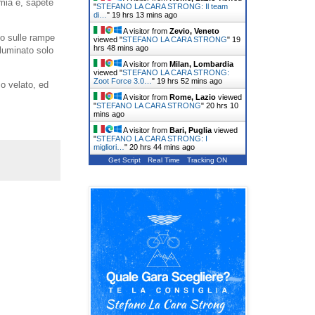
 mia e, sapete
"
STEFANO LA CARA STRONG: Il team
di…
"
19 hrs 13 mins ago
A visitor from
Zevio, Veneto
io sulle rampe
viewed "
STEFANO LA CARA STRONG
"
19
hrs 48 mins ago
luminato solo
A visitor from
Milan, Lombardia
viewed "
STEFANO LA CARA STRONG:
Zoot Force 3.0…
"
19 hrs 52 mins ago
o velato, ed
A visitor from
Rome, Lazio
viewed
"
STEFANO LA CARA STRONG
"
20 hrs 10
mins ago
A visitor from
Bari, Puglia
viewed
"
STEFANO LA CARA STRONG: I
migliori…
"
20 hrs 44 mins ago
Get Script
Real Time
Tracking ON