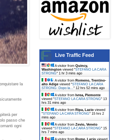
Live Traffic Feed
A visitor from
Quincy,
Washington
viewed "
STEFANO LA CARA
STRONG
"
1 hr 3 mins ago
A visitor from
Romeno, Trentino-
onquistare la
alto Adige
viewed "
STEFANO LA CARA
STRONG: Dopo la…
"
12 hrs 52 mins ago
A visitor from
Ivrea, Piemonte
viewed "
STEFANO LA CARA STRONG
"
13
 sicuramente
hrs 31 mins ago
A visitor from
Ripa, Lazio
viewed
"
STEFANO LA CARA STRONG
"
15 hrs 2
piterà per
mins ago
golo passo che
A visitor from
Zevio, Veneto
ornanti ogni
viewed "
STEFANO LA CARA STRONG
"
15
hrs 7 mins ago
A visitor from
Rome, Lazio
viewed