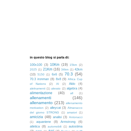
in questo blog si parla di:
10Km
(19)
100x100
(3)
15km
(2)
21Km
(16)
42km
2025
(1)
34km
(1)
70.3
(54)
(10)
6x6
(5)
5150
(1)
70.3 ironman
(8)
8x8
(9)
Africa Cup
Aldo
(4)
of Nations
(2)
AI
(2)
algebra
(4)
alelnamenti
(1)
alessio
(2)
alimentazione
(40)
all
(1)
allenamenti
(146)
allenamento
(213)
allenamento
alleycat
(3)
motivation
(2)
Almanacco
del giorno STRONG
(1)
amatori
(1)
amicizia
(48)
analisi
(3)
Antonacci
aquaniene
(8)
Armstrong
(6)
(1)
atletica
(8)
autostima
automobili
(1)
(3)
B4S
(4)