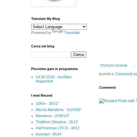
Translate My Blog
Powered by
Translate
Cerca nel blog
Post più recente
Prossime gare in programma
Iscriviti a:
Commenti sul
14.06.2026 - IronMan
Klagenfurt
Commenti
I miei Record
10Km - 36'31"
Mezza Maratona - 1h24'00"
Maratona - 2h59'14"
Triathlon Olimpico - 2h12'
Half Ironman (70.3) - 4h51'
Ironman - 9h34'